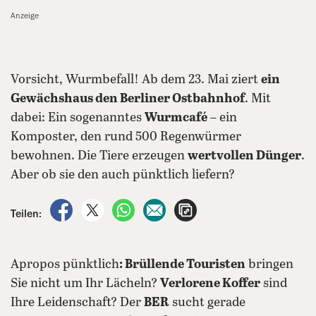
Anzeige
Vorsicht, Wurmbefall! Ab dem 23. Mai ziert
ein
Gewächshaus den Berliner Ostbahnhof
. Mit
dabei: Ein sogenanntes
Wurmcafé
– ein
Komposter, den rund 500 Regenwürmer
bewohnen. Die Tiere erzeugen
wertvollen Dünger
.
Aber ob sie den auch pünktlich liefern?
auf Facebook teilen
auf X teilen
per WhatsApp teilen
per E-Mail teilen
Artikel aufrufen
Teilen:
Apropos pünktlich
: Brüllende Touristen
bringen
Sie nicht um Ihr Lächeln?
Verlorene Koffer
sind
Ihre Leidenschaft? Der
BER
sucht gerade