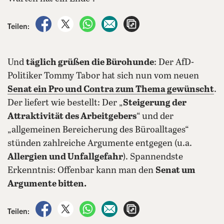
auf Facebook teilen
auf X teilen
per WhatsApp teilen
per E-Mail teilen
Artikel aufrufen
Teilen:
Und
täglich grüßen die Bürohunde
: Der AfD-
Politiker Tommy Tabor hat sich nun vom neuen
Senat ein Pro und Contra zum Thema gewünscht
.
Der liefert wie bestellt: Der „
Steigerung der
Attraktivität des Arbeitgebers
“ und der
„allgemeinen Bereicherung des Büroalltages“
stünden zahlreiche Argumente entgegen (u.a.
Allergien und Unfallgefahr
). Spannendste
Erkenntnis: Offenbar kann man den
Senat um
Argumente bitten.
auf Facebook teilen
auf X teilen
per WhatsApp teilen
per E-Mail teilen
Artikel aufrufen
Teilen: