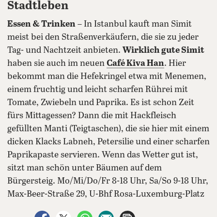
Stadtleben
Essen & Trinken
– In Istanbul kauft man Simit
meist bei den Straßenverkäufern, die sie zu jeder
Tag- und Nachtzeit anbieten.
Wirklich gute Simit
haben sie auch im neuen
Café Kiva Han
. Hier
bekommt man die Hefekringel etwa mit Menemen,
einem fruchtig und leicht scharfen Rührei mit
Tomate, Zwiebeln und Paprika. Es ist schon Zeit
fürs Mittagessen? Dann die mit Hackfleisch
gefüllten Manti (Teigtaschen), die sie hier mit einem
dicken Klacks Labneh, Petersilie und einer scharfen
Paprikapaste servieren. Wenn das Wetter gut ist,
sitzt man schön unter Bäumen auf dem
Bürgersteig. Mo/Mi/Do/Fr 8-18 Uhr, Sa/So 9-18 Uhr,
Max-Beer-Straße 29, U-Bhf Rosa-Luxemburg-Platz
auf Facebook teilen
auf X teilen
per WhatsApp teilen
per E-Mail teilen
Artikel aufrufen