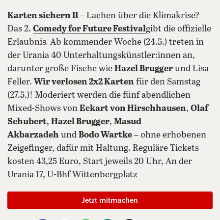
Karten sichern II
– Lachen über die Klimakrise?
Das 2.
Comedy for Future Festival
gibt die offizielle
Erlaubnis
.
Ab kommender Woche (24.5.) treten in
der Urania 40 Unterhaltungskünstler:innen an,
darunter große Fische wie
Hazel Brugger
und Lisa
Feller.
Wir verlosen 2x2 Karten
für den Samstag
(27.5.)! Moderiert werden die fünf abendlichen
Mixed-Shows von
Eckart von Hirschhausen
,
Olaf
Schubert
,
Hazel Brugger
,
Masud
Akbarzadeh
und
Bodo Wartke
– ohne erhobenen
Zeigefinger, dafür mit Haltung. Reguläre Tickets
kosten 43,25 Euro, Start jeweils 20 Uhr, An der
Urania 17, U-Bhf Wittenbergplatz
Jetzt mitmachen