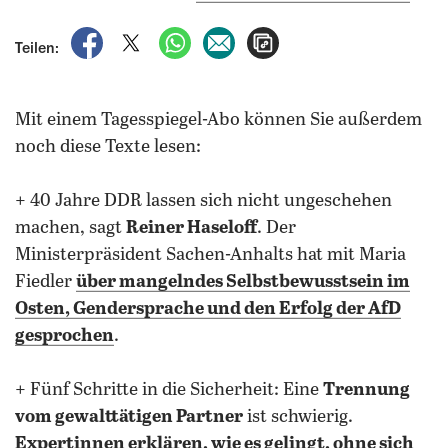
auf Facebook teilen
auf X teilen
per WhatsApp teilen
per E-Mail teilen
Artikel aufrufen
Teilen:
Mit einem Tagesspiegel-Abo können Sie außerdem
noch diese Texte lesen:
+ 40 Jahre DDR lassen sich nicht ungeschehen
machen, sagt
Reiner Haseloff
. Der
Ministerpräsident Sachen-Anhalts hat mit Maria
Fiedler
über mangelndes Selbstbewusstsein im
Osten, Gendersprache und den Erfolg der AfD
gesprochen
.
+ Fünf Schritte in die Sicherheit: Eine
Trennung
vom gewalttätigen Partner
ist schwierig.
Expertinnen erklären, wie es gelingt, ohne sich