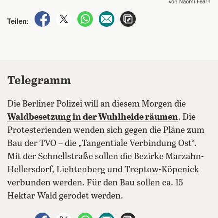
von Naomi Fearn
auf Facebook teilen
auf X teilen
per WhatsApp teilen
per E-Mail teilen
Artikel aufrufen
Teilen:
Telegramm
Die Berliner Polizei will an diesem Morgen die
Waldbesetzung in der Wuhlheide räumen
. Die
Protesterienden wenden sich gegen die Pläne zum
Bau der TVO – die „Tangentiale Verbindung Ost“.
Mit der Schnellstraße sollen die Bezirke Marzahn-
Hellersdorf, Lichtenberg und Treptow-Köpenick
verbunden werden. Für den Bau sollen ca. 15
Hektar Wald gerodet werden.
auf Facebook teilen
auf X teilen
per WhatsApp teilen
per E-Mail teilen
Artikel aufrufen