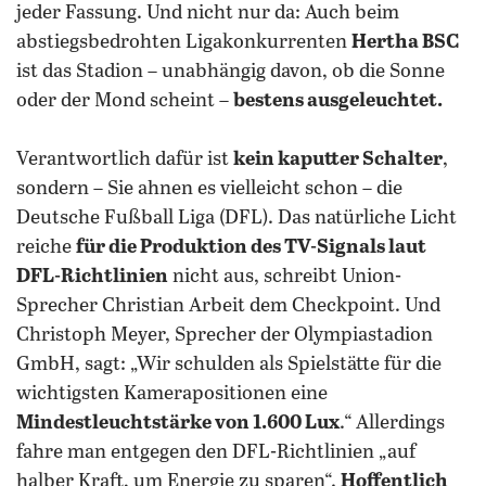
jeder Fassung. Und nicht nur da: Auch beim
abstiegsbedrohten Ligakonkurrenten
Hertha BSC
ist das Stadion – unabhängig davon, ob die Sonne
oder der Mond scheint –
bestens ausgeleuchtet.
Verantwortlich dafür ist
kein kaputter Schalter
,
sondern – Sie ahnen es vielleicht schon – die
Deutsche Fußball Liga (DFL). Das natürliche Licht
reiche
für die Produktion des TV-Signals laut
DFL-Richtlinien
nicht aus, schreibt Union-
Sprecher Christian Arbeit dem Checkpoint. Und
Christoph Meyer, Sprecher der Olympiastadion
GmbH, sagt: „Wir schulden als Spielstätte für die
wichtigsten Kamerapositionen eine
Mindestleuchtstärke von 1.600 Lux
.“ Allerdings
fahre man entgegen den DFL-Richtlinien „auf
halber Kraft, um Energie zu sparen“.
Hoffentlich