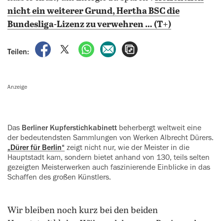
nicht ein weiterer Grund, Hertha BSC die
Bundesliga-Lizenz zu verwehren … (T+)
auf Facebook teilen
auf X teilen
per WhatsApp teilen
per E-Mail teilen
Artikel aufrufen
Teilen:
Anzeige
Das
Berliner Kupferstichkabinett
be‍herbergt weltweit eine
der bedeutendsten Sammlungen von Werken ‍Albrecht Dürers.
„Dürer für Berlin“
zeigt nicht nur, wie der Meister in die
Hauptstadt kam, sondern bietet anhand von 130, teils selten
gezeigten Meisterwerken auch faszinierende ‍Einblicke in das
Schaffen des großen Künstlers.
Wir bleiben noch kurz bei den beiden