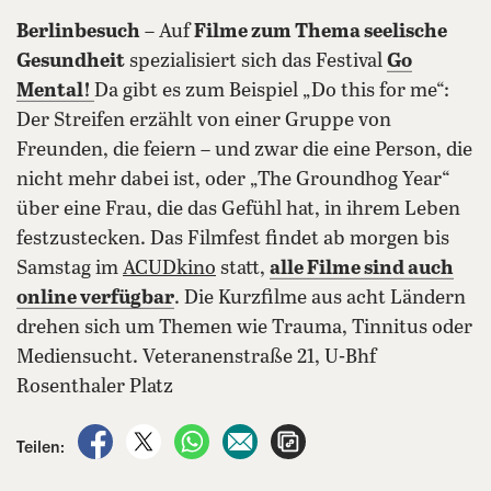
Berlinbesuch
– Auf
Filme zum Thema seelische
Gesundheit
spezialisiert sich das Festival
Go
Mental!
Da gibt es zum Beispiel „Do this for me“:
Der Streifen erzählt von einer Gruppe von
Freunden, die feiern – und zwar die eine Person, die
nicht mehr dabei ist, oder „The Groundhog Year“
über eine Frau, die das Gefühl hat, in ihrem Leben
festzustecken. Das Filmfest findet ab morgen bis
Samstag im
ACUDkino
statt,
alle Filme sind auch
online verfügbar
. Die Kurzfilme aus acht Ländern
drehen sich um Themen wie Trauma, Tinnitus oder
Mediensucht. Veteranenstraße 21, U-Bhf
Rosenthaler Platz
auf Facebook teilen
auf X teilen
per WhatsApp teilen
per E-Mail teilen
Artikel aufrufen
Teilen: