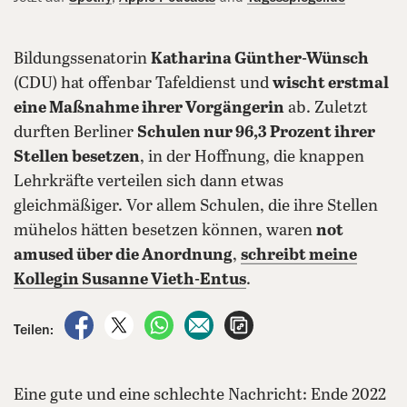
Bildungssenatorin
Katharina Günther-Wünsch
(CDU) hat offenbar Tafeldienst und
wischt erstmal
eine Maßnahme ihrer Vorgängerin
ab. Zuletzt
durften Berliner
Schulen nur 96,3 Prozent ihrer
Stellen besetzen
, in der Hoffnung, die knappen
Lehrkräfte verteilen sich dann etwas
gleichmäßiger. Vor allem Schulen, die ihre Stellen
mühelos hätten besetzen können, waren
not
amused über die Anordnung
,
schreibt meine
Kollegin Susanne Vieth-Entus
.
auf Facebook teilen
auf X teilen
per WhatsApp teilen
per E-Mail teilen
Artikel aufrufen
Teilen:
Eine gute und eine schlechte Nachricht: Ende 2022