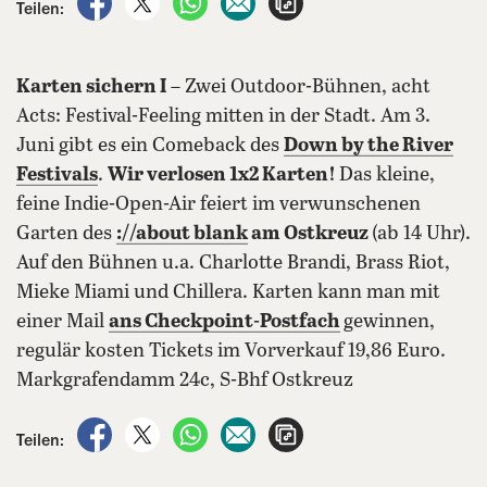
Teilen:
Karten sichern I
– Zwei Outdoor-Bühnen, acht
Acts: Festival-Feeling mitten in der Stadt. Am 3.
Juni gibt es ein Comeback des
Down by the River
Festivals
.
Wir verlosen 1x2 Karten!
Das kleine,
feine Indie-Open-Air feiert im verwunschenen
Garten des
:
//about blank
am Ostkreuz
(ab 14 Uhr).
Auf den Bühnen u.a. Charlotte Brandi, Brass Riot,
Mieke Miami und Chillera. Karten kann man mit
einer Mail
ans Checkpoint-Postfach
gewinnen,
regulär kosten Tickets im Vorverkauf 19,86 Euro.
Markgrafendamm 24c, S-Bhf Ostkreuz
auf Facebook teilen
auf X teilen
per WhatsApp teilen
per E-Mail teilen
Artikel aufrufen
Teilen: