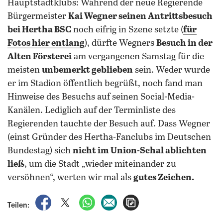
Hauptstadtklubs: Während der neue Regierende
Bürgermeister
Kai Wegner seinen Antrittsbesuch
bei Hertha BSC
noch eifrig in Szene setzte (
für
Fotos hier entlang
), dürfte Wegners
Besuch in der
Alten Försterei
am vergangenen Samstag für die
meisten
unbemerkt geblieben
sein. Weder wurde
er im Stadion öffentlich begrüßt, noch fand man
Hinweise des Besuchs auf seinen Social-Media-
Kanälen. Lediglich auf der Terminliste des
Regierenden tauchte der Besuch auf. Dass Wegner
(einst Gründer des Hertha-Fanclubs im Deutschen
Bundestag) sich
nicht im Union-Schal ablichten
ließ
, um die Stadt „wieder miteinander zu
versöhnen“, werten wir mal als
gutes Zeichen.
auf Facebook teilen
auf X teilen
per WhatsApp teilen
per E-Mail teilen
Artikel aufrufen
Teilen: