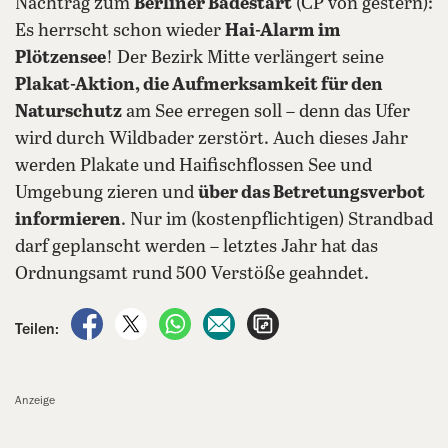
Nachtrag zum
Berliner Badestart
(CP von gestern):
Es herrscht schon wieder
Hai-Alarm im
Plötzensee
! Der Bezirk Mitte verlängert seine
Plakat-Aktion, die Aufmerksamkeit für den
Naturschutz
am See erregen soll – denn das Ufer
wird durch Wildbader zerstört. Auch dieses Jahr
werden Plakate und Haifischflossen See und
Umgebung zieren und
über das Betretungsverbot
informieren
. Nur im (kostenpflichtigen) Strandbad
darf geplanscht werden – letztes Jahr hat das
Ordnungsamt rund 500 Verstöße geahndet.
auf Facebook teilen
auf X teilen
per WhatsApp teilen
per E-Mail teilen
Artikel aufrufen
Teilen:
Anzeige