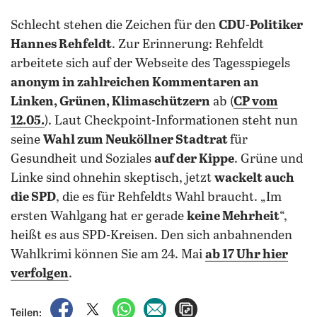
Schlecht stehen die Zeichen für den
CDU-Politiker
Hannes Rehfeldt
. Zur Erinnerung: Rehfeldt
arbeitete sich auf der Webseite des Tagesspiegels
anonym in zahlreichen Kommentaren an
Linken, Grünen, Klimaschützern
ab (
CP vom
12.05.
). Laut Checkpoint-Informationen steht nun
seine
Wahl zum Neuköllner Stadtrat
für
Gesundheit und Soziales
auf der Kippe
. Grüne und
Linke sind ohnehin skeptisch, jetzt
wackelt auch
die SPD
, die es für Rehfeldts Wahl braucht. „Im
ersten Wahlgang hat er gerade
keine Mehrheit
“,
heißt es aus SPD-Kreisen. Den sich anbahnenden
Wahlkrimi können Sie am 24. Mai
ab 17 Uhr hier
verfolgen
.
auf Facebook teilen
auf X teilen
per WhatsApp teilen
per E-Mail teilen
Artikel aufrufen
Teilen: