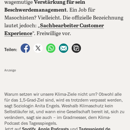
wagemutige
Verstärkung für sein
Beschwerdemanagement
. Ein Job für
Masochisten? Vielleicht. Die offizielle Bezeichnung
lautet jedoch: „
Sachbearbeiter Customer
Experience
“. Freiwillige vor.
auf Facebook teilen
auf X teilen
per WhatsApp teilen
per E-Mail teilen
Artikel aufrufen
Teilen:
Anzeige
Warum setzen wir unsere Klima-Ziele nicht um? Obwohl alle
für das 1,5-Grad-Ziel sind, wird es trotzdem verpasst werden,
sagt Soziologin Anita Engels. Weshalb Klimaschutz kein
Selbstläufer ist, und wann eine Gesellschaft bereit ist, sich zu
verändern, sagt sie auch – im Gradmesser, dem Klima-
Podcast des Tagesspiegels.
Jetzt auf
Spotify
,
‍Apple Podcasts
und
Tagesspiegel.de