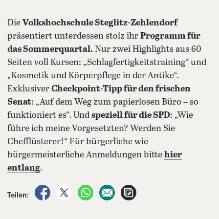
Die
Volkshochschule Steglitz-Zehlendorf
präsentiert unterdessen stolz ihr
Programm für
das Sommerquartal.
Nur zwei Highlights aus 60
Seiten voll Kursen: „Schlagfertigkeitstraining“ und
„Kosmetik und Körperpflege in der Antike“.
Exklusiver
Checkpoint-Tipp für den frischen
Senat
: „Auf dem Weg zum papierlosen Büro – so
funktioniert es“. Und
speziell für die SPD
: „Wie
führe ich meine Vorgesetzten? Werden Sie
Chefflüsterer!“ Für bürgerliche wie
bürgermeisterliche Anmeldungen bitte
hier
entlang
.
auf Facebook teilen
auf X teilen
per WhatsApp teilen
per E-Mail teilen
Artikel aufrufen
Teilen: