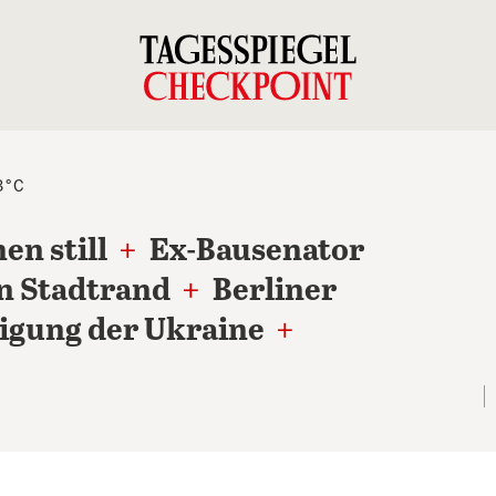
3°C
en still
+
Ex-Bausenator
en Stadtrand
+
Berliner
digung der Ukraine
+