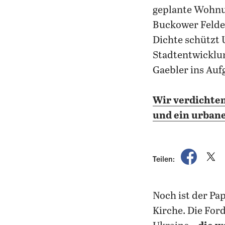
geplante Wohnun
Buckower Felder
Dichte schützt 
Stadtentwicklun
Gaebler ins Aufg
Wir verdichte
und ein urbane
auf Fac
a
Teilen:
Noch ist der Papst Oberhaupt der katholischen und nicht der russisch-orthodoxen
Kirche. Die For