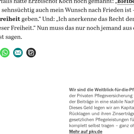
falls hatte Erzbischof Koch noch gemahnt: „
Bleib
o sehnsüchtig auch mein Wunsch nach Frieden ist 
reiheit
geben.“ Und: „Ich anerkenne das Recht de
eser Freiheit.“ Nun muss das nur noch jemand aus 
t sagen.
ebook teilen
uf X teilen
per WhatsApp teilen
per E-Mail teilen
Artikel aufrufen
Wir sind die Weitblick-für-die-
der Privaten Pflegeversicherung f
der Beiträge in eine stabile Nac
Dieses Geld legen wir am Kapita
Rücklagen und ihren Zinserträg
gesetzlichen Pflegeleistungen fü
komplett selbst ‍tragen – ganz 
Mehr auf pkv.de