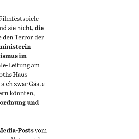
 Filmfestspiele
d sie nicht,
die
e den Terror der
ministerin
tismus im
nale-Leitung am
oths Haus
s sich zwar Gäste
ern könnten,
inordnung und
Media-Posts
vom