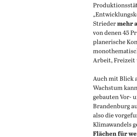
Produktionsstä
„Entwicklungsk
Strieder
mehr a
von denen 45 Pr
planerische Kon
monothematisch
Arbeit, Freizeit
Auch mit Blick 
Wachstum kann 
gebauten Vor- u
Brandenburg aus
also die vorgef
Klimawandels ge
Flächen für w