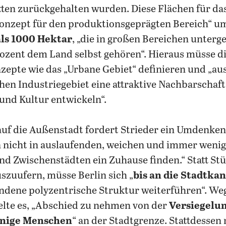
tten zurückgehalten wurden.
Diese Flächen für da
onzept für den produktionsgeprägten Bereich“ um
ls 1000 Hektar
, „die in großen Bereichen unterg
ozent dem Land selbst gehören“. Hieraus müsse di
zepte wie das „Urbane Gebiet“ definieren und „au
en Industriegebiet eine attraktive Nachbarschaf
 und Kultur entwickeln“.
auf die Außenstadt fordert Strieder ein Umdenken:
nicht in auslaufenden, weichen und immer wenig
nd Zwischenstädten ein Zuhause finden.“ Statt Stü
zuufern, müsse Berlin sich „
bis an die Stadtka
undene polyzentrische Struktur weiterführen“. We
lte es, „Abschied zu nehmen von der
Versiegelu
enige Menschen
“ an der Stadtgrenze. Stattdessen