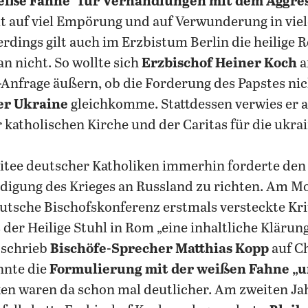
weiße Fahne“ für Verhandlungen mit dem Aggre
lt auf viel Empörung und auf Verwunderung in vie
rdings gilt auch im Erzbistum Berlin die heilige 
n nicht. So wollte sich
Erzbischof Heiner Koch
a
Anfrage äußern, ob die Forderung des Papstes nic
er Ukraine
gleichkomme. Stattdessen verwies er a
katholischen Kirche und der Caritas für die ukrai
tee deutscher Katholiken immerhin forderte den 
digung des Krieges an Russland zu richten. Am 
eutsche Bischofskonferenz erstmals versteckte Kri
s der Heilige Stuhl in Rom „eine inhaltliche Klärun
 schrieb
Bischöfe-Sprecher Matthias Kopp
auf C
nnte die
Formulierung mit der weißen Fahne „u
ken waren da schon mal deutlicher. Am zweiten Ja