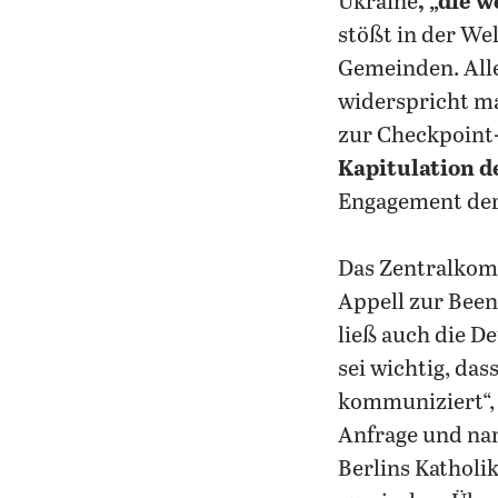
Ukraine
, „die 
stößt in der We
Gemeinden. Alle
widerspricht ma
zur Checkpoint-
Kapitulation d
Engagement der 
Das Zentralkomi
Appell zur Been
ließ auch die D
sei wichtig, das
kommuniziert“,
Anfrage und na
Berlins Katholi