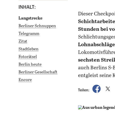
INHALT:
dieser Checkpo
Langstrecke
Schichtarbeit
Berliner Schnuppen
Stunden bei v
Telegramm
Schlichtungsge
Zitat
Lohnabschläge
Stadtleben
Lokomotivführ
Fotorätsel
sechsten Streik
Berlin heute
auch Berlins S-
Berliner Gesellschaft
entgleist seine
Encore
auf Fac
a
Teilen: