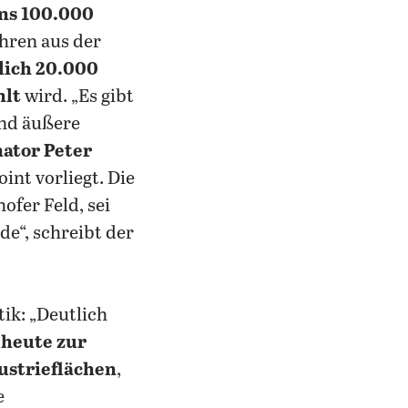
ns 100.000
hren aus der
rlich 20.000
hlt
wird. „Es gibt
und äußere
ator Peter
nt vorliegt. Die
fer Feld, sei
e“, schreibt der
ik: „Deutlich
 heute zur
ustrieflächen
,
e