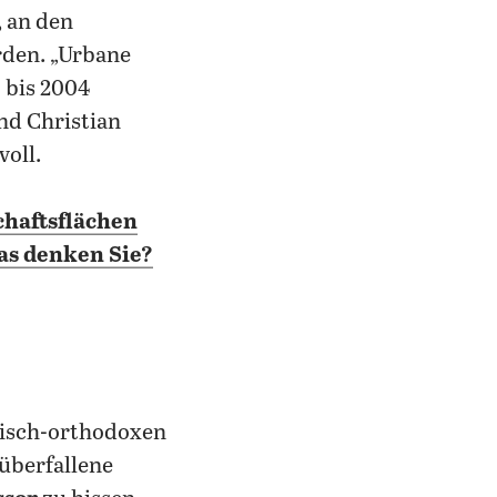
, an den
rden. „Urbane
 bis 2004
nd Christian
voll.
haftsflächen
as denken Sie?
überfallene