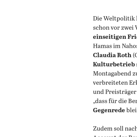
Die Weltpolitik 
schon vor zwei 
einseitigen Fr
Hamas im Nahost
Claudia Roth
(
Kulturbetrieb
Montagabend zu
verbreiteten Erk
und Preisträge
„dass für die Be
Gegenrede
blei
Zudem soll nac