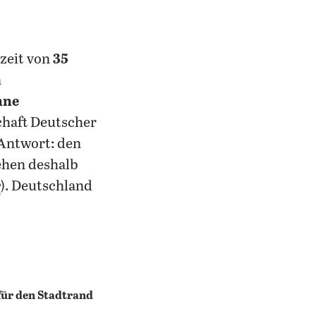
zeit von
35
n
hne
haft Deutscher
 Antwort: den
ehen deshalb
r
). Deutschland