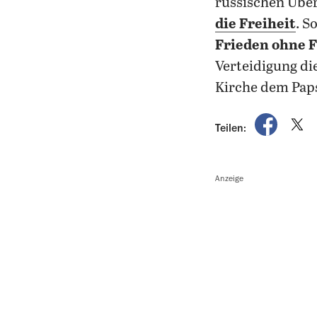
russischen Über
die Freiheit
. S
Frieden ohne F
Verteidigung di
Kirche dem Paps
auf Fac
a
Teilen:
Anzeige