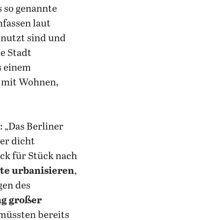
s so genannte
fassen laut
enutzt sind und
e Stadt
s einem
t mit Wohnen,
 „Das Berliner
er dicht
ck für Stück nach
nte urbanisieren
,
gen des
ng großer
 müssten bereits