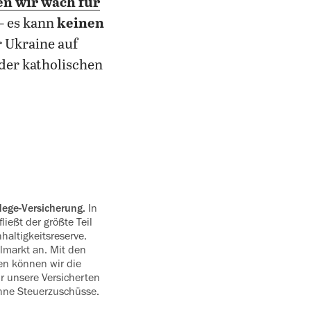
en wir wach für
– es kann
keinen
r Ukraine auf
der katholischen
Pflege-Versicherung.
In
ließt der größte Teil
hhaltigkeitsreserve.
lmarkt an. Mit den
en können wir die
r ‍unsere Versicherten
ohne Steuerzuschüsse.