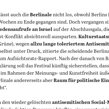
lässt auch die
Berlinale
nicht los, obwohl Berlins
Wochen zu Ende gegangen sind. Doch vergangen sin
iedensaufrufe an Israel
auf der Abschlussgala, di
-Konflikt absichtsvoll aussparten.
Kulturstaats
Grüne), wegen
allzu lange toleriertem Antisemi
selbst unter Druck, zitierte die scheidende Berli
m Aufsichtsrats-Rapport. Nach der danach von R
lärung soll das Festival künftig sicherstellen, das
r im Rahmen der Meinungs- und Kunstfreiheit äuß
rlinale andererseits aber
Raum für politische E
bt“.
h den wieder gelöschten
antisemitischen Social-