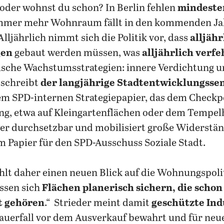
oder wohnst du schon? In Berlin fehlen
mindeste
Immer mehr Wohnraum fällt in den kommenden Ja
lljährlich nimmt sich die Politik vor, dass
alljäh
gen
gebaut werden müssen, was
alljährlich verfe
tische Wachstumsstrategien: innere Verdichtung 
 schreibt
der langjährige Stadtentwicklungssen
em SPD-internen Strategiepapier, das dem Checkpoi
g, etwa auf Kleingartenflächen oder dem Tempelho
er durchsetzbar und mobilisiert große Widerständ
em Papier für den SPD-Ausschuss Soziale Stadt.
hlt daher einen neuen Blick auf die Wohnungspolit
ssen sich
Flächen planerisch sichern, die schon
t gehören
.“ Strieder meint damit
geschützte Ind
auerfall vor dem Ausverkauf bewahrt und für neu