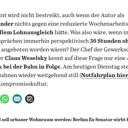
int wird nicht bestreikt, auch wenn der Autor als
ender
nichts gegen eine reduzierte Wochenarbeits
ollem Lohnausgleich
hätte. Was also wäre, wenn i
sprächen immerhin perspektivisch
36 Stunden o
angeboten worden wären? Der Chef der Gewerksc
er
Claus Weselsky
kennt auf diese Frage nur eine
 bei der Bahn in Folge
. Am heutigen Dienstag st
Bahnen wieder weitgehend still (
Notfahrplan hie
 Kompromisskultur.
ebook teilen
uf X teilen
per WhatsApp teilen
per E-Mail teilen
Artikel aufrufen