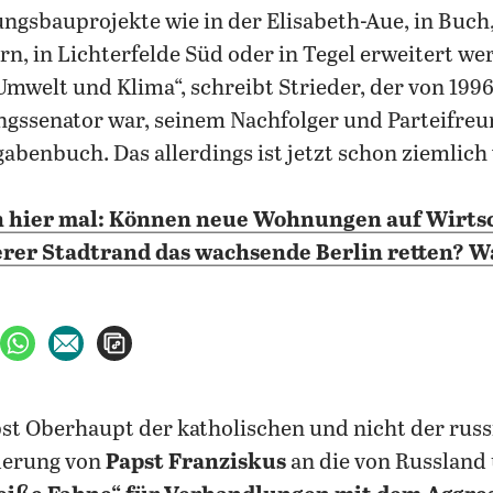
gsbauprojekte wie in der Elisabeth-Aue, in Buch
n, in Lichterfelde Süd oder in Tegel erweitert we
Umwelt und Klima“, schreibt Strieder, der von 1996
gssenator war, seinem Nachfolger und Parteifreu
abenbuch. Das allerdings ist jetzt schon ziemlich 
n hier mal: Können neue Wohnungen auf Wirtsc
rer Stadtrand das wachsende Berlin retten? W
ebook teilen
uf X teilen
per WhatsApp teilen
per E-Mail teilen
Artikel aufrufen
derung von
Papst Franziskus
an die von Russland 