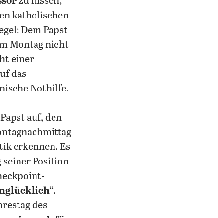
ssor
zu hissen,
len katholischen
Regel: Dem Papst
m Montag nicht
ht einer
uf das
nische Nothilfe.
Papst auf, den
Montagnachmittag
tik erkennen. Es
g seiner Position
heckpoint-
nglücklich“
.
hrestag des