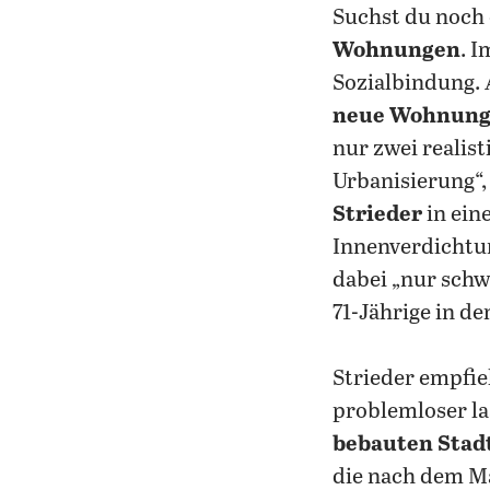
Suchst du noch 
Wohnungen
. 
Sozialbindung. A
neue Wohnun
nur zwei realis
Urbanisierung“,
Strieder
in ein
Innenverdichtun
dabei „nur schw
71-Jährige in d
Strieder empfie
problemloser la
bebauten Stad
die nach dem M