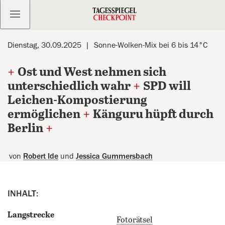
Kostenlos anmelden
Dienstag, 30.09.2025
Sonne-Wolken-Mix bei 6 bis 14°C
+
Ost und West nehmen sich
unterschiedlich wahr
+
SPD will
Leichen-Kompostierung
ermöglichen
+
Känguru hüpft durch
Berlin
+
von
Robert Ide
und
Jessica Gummersbach
INHALT:
Langstrecke
Fotorätsel