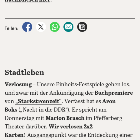
nachzulesen hier
.
auf Facebook teilen
auf X teilen
per WhatsApp teilen
per E-Mail teilen
Artikel aufrufen
Teilen:
Stadtleben
Verlosung
– Unsere Einheits-Festspiele gehen los,
und zwar mit der Ankündigung der
Buchpremiere
von
„Starkstromzeit“
. Verfasst hat es
Aron
Boks
(„Nackt in die DDR“). Er spricht am
Donnerstag mit
Marion Brasch
im Pfefferberg
Theater darüber.
Wir verlosen 2x2
Karten!
Ausgangspunkt war die Entdeckung einer