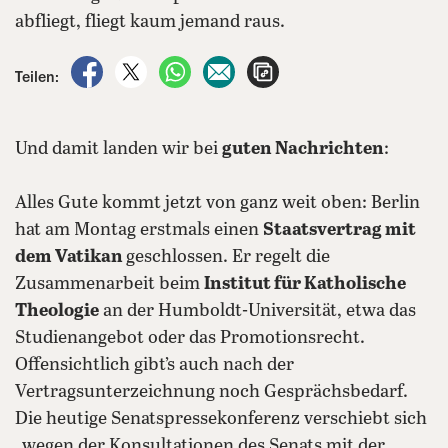
abfliegt, fliegt kaum jemand raus.
auf Facebook teilen
auf X teilen
per WhatsApp teilen
per E-Mail teilen
Artikel aufrufen
Teilen:
Und damit landen wir bei
guten Nachrichten
:
Alles Gute kommt jetzt von ganz weit oben: Berlin
hat am Montag erstmals einen
Staatsvertrag mit
dem Vatikan
geschlossen. Er regelt die
Zusammenarbeit beim
Institut für Katholische
Theologie
an der Humboldt-Universität, etwa das
Studienangebot oder das Promotionsrecht.
Offensichtlich gibt’s auch nach der
Vertragsunterzeichnung noch Gesprächsbedarf.
Die heutige Senatspressekonferenz verschiebt sich
„wegen der Konsultationen des Senats mit der