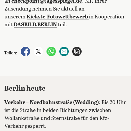
an
checkpoint@tagesspiegel.de
! Mit Ihrer
Zusendung nehmen Sie aktuell an
unserem
Kiekste-Fotowettbewerb
in Kooperation
mit
DASBILD.BERLIN
teil.
auf Facebook teilen
auf X teilen
per WhatsApp teilen
per E-Mail teilen
Artikel aufrufen
Teilen:
Berlin heute
Verkehr
–
Nordbahnstraße (Wedding)
: Bis 20 Uhr
ist die Straße in beiden Richtungen zwischen
Wollankstraße und Sternstraße für den Kfz-
Verkehr gesperrt.