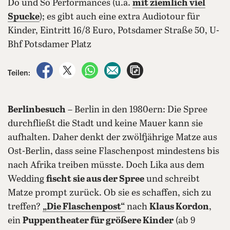
Do und So Performances (u.a.
mit ziemlich viel
Spucke
); es gibt auch eine extra Audiotour für
Kinder, Eintritt 16/8 Euro, Potsdamer Straße 50, U-
Bhf Potsdamer Platz
auf Facebook teilen
auf X teilen
per WhatsApp teilen
per E-Mail teilen
Artikel aufrufen
Teilen:
Berlinbesuch
– Berlin in den 1980ern: Die Spree
durchfließt die Stadt und keine Mauer kann sie
aufhalten. Daher denkt der zwölfjährige Matze aus
Ost-Berlin, dass seine Flaschenpost mindestens bis
nach Afrika treiben müsste. Doch Lika aus dem
Wedding
fischt sie aus der Spree
und schreibt
Matze prompt zurück. Ob sie es schaffen, sich zu
treffen?
„Die Flaschenpost“
nach
Klaus Kordon
,
ein
Puppentheater für größere Kinder
(ab 9