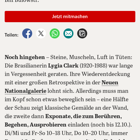
Bhf Bülowstr.
Jetzt mitmachen
auf Facebook teilen
auf X teilen
per WhatsApp teilen
per E-Mail teilen
Artikel aufrufen
Teilen:
Noch hingehen
– Steine, Muscheln, Luft in Tüten:
Die Brasilianerin
Lygia Clark
(1920-1988) war lange
in Vergessenheit geraten. Ihre Wiederentdeckung
mit einer großen Retrospektive in der
Neuen
Nationalgalerie
lohnt sich. Allerdings muss man
im Kopf schon etwas beweglich sein – eine Hälfte
der Schau zeigt klassische Gemälde an der Wand,
die zweite dann
Exponate, die zum Berühren,
Begehen, Ausprobieren
einladen (noch bis 12.10.).
Di/Mi und Fr-So 10–18 Uhr, Do 10–20 Uhr, immer