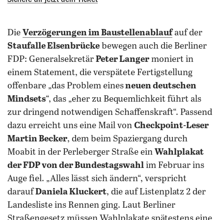
Die
Verzögerungen im Baustellenablauf
auf der
Staufalle Elsenbrücke
bewegen auch die Berliner
FDP: Generalsekretär
Peter Langer
moniert in
einem Statement, die verspätete Fertigstellung
offenbare „das Problem eines
neuen deutschen
Mindsets
“, das „eher zu Bequemlichkeit führt als
zur dringend notwendigen Schaffenskraft“. Passend
dazu erreicht uns eine Mail von
Checkpoint-Leser
Martin Becker
, dem beim Spaziergang durch
Moabit in der Perleberger Straße ein
Wahlplakat
der FDP von der Bundestagswahl
im Februar ins
Auge fiel. „Alles lässt sich ändern“, verspricht
darauf
Daniela Kluckert
, die auf Listenplatz 2 der
Landesliste ins Rennen ging. Laut Berliner
Straßengesetz müssen Wahlplakate spätestens eine