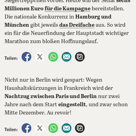
Siegertreppchen vorbei. Heute will der Senat
sechs
Millionen Euro
für die Kampagne
bereitstellen.
Die nationale Konkurrenz in
Hamburg und
München
gibt jeweils
das Dreifache
aus. So wird
ein für die Neuerfindung der Hauptstadt wichtiger
Marathon zum bloßen Hoffnungslauf.
auf Facebook teilen
auf X teilen
per WhatsApp teilen
per E-Mail teilen
Artikel aufrufen
Teilen:
Nicht nur in Berlin wird gespart: Wegen
Haushaltskürzungen in Frankreich wird der
Nachtzug zwischen Paris und Berlin
nur zwei
Jahre nach dem Start
eingestellt
, und zwar schon
Mitte Dezember. Au revoir!
auf Facebook teilen
auf X teilen
per WhatsApp teilen
per E-Mail teilen
Artikel aufrufen
Teilen: