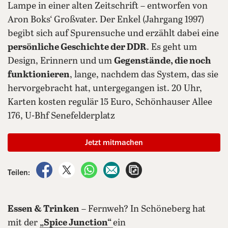
Lampe in einer alten Zeitschrift – entworfen von
Aron Boks‘ Großvater. Der Enkel (Jahrgang 1997)
begibt sich auf Spurensuche und erzählt dabei eine
persönliche Geschichte der DDR
. Es geht um
Design, Erinnern und um
Gegenstände, die noch
funktionieren
, lange, nachdem das System, das sie
hervorgebracht hat, untergegangen ist. 20 Uhr,
Karten kosten regulär 15 Euro, Schönhauser Allee
176, U-Bhf Senefelderplatz
Jetzt mitmachen
auf Facebook teilen
auf X teilen
per WhatsApp teilen
per E-Mail teilen
Artikel aufrufen
Teilen:
Essen & Trinken
– Fernweh? In Schöneberg hat
mit der
„Spice Junction“
ein