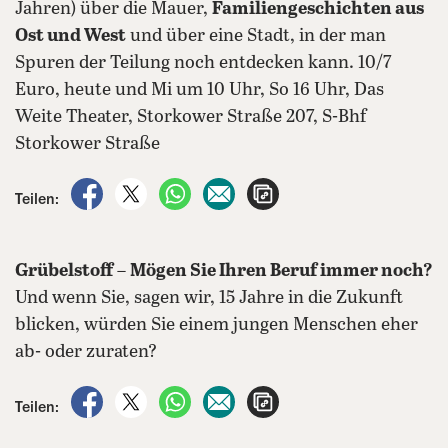
Jahren) über die Mauer,
Familiengeschichten aus
Ost und West
und über eine Stadt, in der man
Spuren der Teilung noch entdecken kann. 10/7
Euro, heute und Mi um 10 Uhr, So 16 Uhr, Das
Weite Theater, Storkower Straße 207, S-Bhf
Storkower Straße
auf Facebook teilen
auf X teilen
per WhatsApp teilen
per E-Mail teilen
Artikel aufrufen
Teilen:
Grübelstoff
–
Mögen Sie Ihren Beruf immer noch?
Und wenn Sie, sagen wir, 15 Jahre in die Zukunft
blicken, würden Sie einem jungen Menschen eher
ab- oder zuraten?
auf Facebook teilen
auf X teilen
per WhatsApp teilen
per E-Mail teilen
Artikel aufrufen
Teilen: