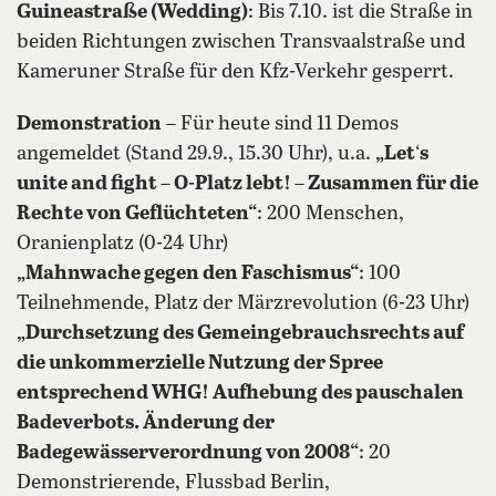
Guineastraße (Wedding)
: Bis 7.10. ist die Straße in
beiden Richtungen zwischen Transvaalstraße und
Kameruner Straße für den Kfz-Verkehr gesperrt.
Demonstration
– Für heute sind 11 Demos
angemeldet (Stand 29.9., 15.30 Uhr), u.a.
„Let
‘
s
unite and fight – O-Platz lebt! – Zusammen für die
Rechte von Geflüchteten“
: 200 Menschen,
Oranienplatz (0-24 Uhr)
„Mahnwache gegen den Faschismus“
: 100
Teilnehmende, Platz der Märzrevolution (6-23 Uhr)
„Durchsetzung des Gemeingebrauchsrechts auf
die unkommerzielle Nutzung der Spree
entsprechend WHG! Aufhebung des pauschalen
Badeverbots. Änderung der
Badegewässerverordnung von 2008“
: 20
Demonstrierende, Flussbad Berlin,