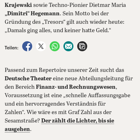
Krajewski
sowie Techno-Pionier Dietmar Maria
„Dimitri“ Hegemann
. Sein Motto bei der
Gründung des „Tresors“ gilt auch wieder heute:
„Damals ging alles, und keiner hatte Geld.“
auf Facebook teilen
auf X teilen
per WhatsApp teilen
per E-Mail teilen
Artikel aufrufen
Teilen:
Passend zum Repertoire unserer Zeit sucht das
Deutsche Theater
eine neue Abteilungsleitung für
den Bereich
Finanz- und Rechnungswesen
,
Voraussetzung ist eine „schnelle Auffassungsgabe
und ein hervorragendes Verständnis für
Zahlen“. Wie wäre es mit Graf Zahl aus der
Sesamstraße?
Der zählt die Lichter, bis sie
ausgehen
.