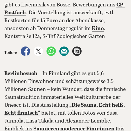
gibt es Livemusik von Bosse. Bewerbungen ans
CP-
Postfach
. Die Vorstellung ist ausverkauft, evtl.
Restkarten für 15 Euro an der Abendkasse,
ansonsten ab Donnerstag regulär im
Kino
.
Kantstraße 12a, S-Bhf Zoologischer Garten
auf Facebook teilen
auf X teilen
per WhatsApp teilen
per E-Mail teilen
Artikel aufrufen
Teilen:
Berlinbesuch
– In Finnland gibt es gut 5,6
Millionen Einwohner und schätzungsweise 3,5
Millionen Saunen – kein Wunder, dass die finnische
Saunatradition immaterielles Welt­kultur­erbe der
Unesco ist. Die Ausstellung
„Die Sauna. Echt heiß.
Echt finnisch“
bietet, mit tollen Fotos von Susa
Junnola, Liisa Takala und Alexander Lembke,
Einblick ins
Saunieren moderner Finn:innen
(bis