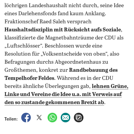
löchrigen Landeshaushalt nicht durch, seine Idee
eines Darlehensfonds fand kaum Anklang.
Fraktionschef Raed Saleh versprach
Haushaltsdisziplin mit Rücksicht aufs Soziale
,
klassifizierte die Magnetbahnträume der CDU als
„Luftschlösser“. Beschlossen wurde eine
Resolution für „Volksentscheide von oben“, also
Befragungen durchs Abgeordnetenhaus zu
Großthemen, konkret zur
Randbebauung des
Tempelhofer Feldes
. Während es in der CDU
bereits ähnliche Überlegungen gab,
lehnen Grüne,
Linke und Vereine die Idee u.a. mit Verweis auf
den so zustande gekommenen Brexit ab
.
auf Facebook teilen
auf X teilen
per WhatsApp teilen
per E-Mail teilen
Artikel aufrufen
Teilen: