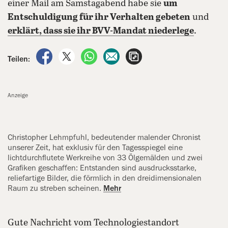
einer Mail am Samstagabend habe sie
um
Entschuldigung für ihr Verhalten gebeten
und
erklärt, dass sie ihr BVV-Mandat niederlege
.
auf Facebook teilen
auf X teilen
per WhatsApp teilen
per E-Mail teilen
Artikel aufrufen
Teilen:
Anzeige
Christopher Lehmpfuhl, bedeutender malender Chronist
unserer Zeit, hat ‍exklusiv für den Tagesspiegel eine
lichtdurchflutete Werkreihe von 33 Ölgemälden und zwei
Grafiken geschaffen: Entstanden sind ausdrucksstarke,
reliefartige Bilder, die förmlich in den dreidimensionalen
Raum zu streben scheinen.
Mehr
Gute Nachricht vom Technologiestandort