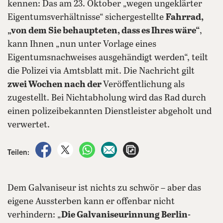
kennen: Das am 23. Oktober „wegen ungeklärter
Eigentumsverhältnisse“ sichergestellte
Fahrrad,
„von dem Sie behaupteten, dass es Ihres wäre“
,
kann Ihnen „nun unter Vorlage eines
Eigentumsnachweises ausgehändigt werden“, teilt
die Polizei via Amtsblatt mit. Die Nachricht gilt
zwei Wochen nach der
Veröffentlichung als
zugestellt. Bei Nichtabholung wird das Rad durch
einen polizeibekannten Dienstleister abgeholt und
verwertet.
auf Facebook teilen
auf X teilen
per WhatsApp teilen
per E-Mail teilen
Artikel aufrufen
Teilen:
Dem Galvaniseur ist nichts zu schwör – aber das
eigene Aussterben kann er offenbar nicht
verhindern: „
Die Galvaniseurinnung Berlin-