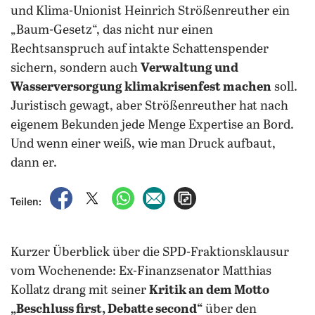
und Klima-Unionist Heinrich Strößenreuther ein
„Baum-Gesetz“, das nicht nur einen
Rechtsanspruch auf intakte Schattenspender
sichern, sondern auch
Verwaltung und
Wasserversorgung klimakrisenfest machen
soll.
Juristisch gewagt, aber Strößenreuther hat nach
eigenem Bekunden jede Menge Expertise an Bord.
Und wenn einer weiß, wie man Druck aufbaut,
dann er.
auf Facebook teilen
auf X teilen
per WhatsApp teilen
per E-Mail teilen
Artikel aufrufen
Teilen:
Kurzer Überblick über die SPD-Fraktionsklausur
vom Wochenende: Ex-Finanzsenator Matthias
Kollatz drang mit seiner
Kritik an dem Motto
„Beschluss first, Debatte second“
über den