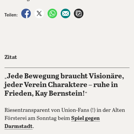
auf Facebook teilen
auf X teilen
per WhatsApp teilen
per E-Mail teilen
Artikel aufrufen
Teilen:
Zitat
Jede Bewegung braucht Visionäre,
„
jeder Verein Charaktere – ruhe in
Frieden, Kay Bernstein!
“
Riesentransparent von Union-Fans (!) in der Alten
Försterei am Sonntag beim
Spiel gegen
Darmstadt
.