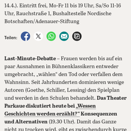
14.4.). Eintritt frei, Mo-Fr 11 bis 19 Uhr, Sa/So 11-16
Uhr, Rauchstraße 1, Bushaltestelle Nordische
Botschaften/Adenauer-Stiftung
auf Facebook teilen
auf X teilen
per WhatsApp teilen
per E-Mail teilen
Artikel aufrufen
Teilen:
Last-Minute-Debatte
– Frauen werden bis auf ein
paar Ausnahmen in Bühnenklassikern entweder
umgebracht, „wählen“ den Tod oder verfallen dem
Wahnsinn. Seit Jahrhunderten dominieren wenige
Autoren (Goethe, Schiller, Lessing) den Spielplan
und werden in den Schulen behandelt.
Das Theater
Parkaue diskutiert heute bei
„Wessen
Geschichten werden erzählt?“
Konsequenzen
und Alternativen
(19.30 Uhr). Damit das Ganze
nicht zu trocken wird, gibt es zwischendurch kurze