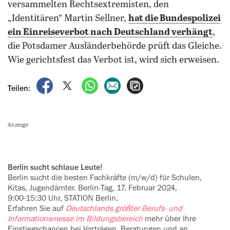
versammelten Rechtsextremisten, den
„Identitären“ Martin Sellner,
hat die Bundespolizei
ein
Einreiseverbot nach Deutschland
verhängt
,
die Potsdamer Ausländerbehörde prüft das Gleiche.
Wie gerichtsfest das Verbot ist, wird sich erweisen.
auf Facebook teilen
auf X teilen
per WhatsApp teilen
per E-Mail teilen
Artikel aufrufen
Teilen:
Anzeige
Berlin sucht schlaue Leute!
Berlin sucht die besten Fachkräfte (m/w/d) für Schulen,
Kitas, Jugend­ämter. Berlin-Tag, 17. Februar 2024,
9:00-15:30 Uhr, STATION Berlin.
Erfahren Sie auf
Deutschlands größter Berufs- und
Informationsmesse im ­‍Bildungsbereich
mehr über Ihre
Einstiegschancen bei Vorträgen, Beratungen und an