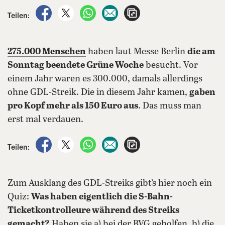
auf Facebook teilen
auf X teilen
per WhatsApp teilen
per E-Mail teilen
Artikel aufrufen
Teilen:
275.000 Menschen
haben laut Messe Berlin
die am
Sonntag beendete Grüne Woche
besucht. Vor
einem Jahr waren es 300.000, damals allerdings
ohne GDL-Streik. Die in diesem Jahr kamen,
gaben
pro Kopf mehr als 150 Euro aus
. Das muss man
erst mal verdauen.
auf Facebook teilen
auf X teilen
per WhatsApp teilen
per E-Mail teilen
Artikel aufrufen
Teilen:
Zum Ausklang des GDL-Streiks gibt’s hier noch ein
Quiz:
Was haben eigentlich die S-Bahn-
Ticketkontrolleure während des Streiks
gemacht?
Haben sie a) bei der BVG geholfen, b) die