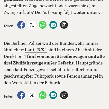
abgestellten Züge bewacht oder waren sie c) m
Zwangsurlaub? Die Auflösung folgt weiter unten.
auf Facebook teilen
auf X teilen
per WhatsApp teilen
per E-Mail teilen
Artikel aufrufen
Teilen:
Die Berliner Polizei wird der Bundeswehr immer
ähnlicher:
Laut „B.Z.“
sind in einem Abschnitt der
Direktion 4
fünf von neun Streifenwagen und alle
drei Zivilfahrzeuge außer Gefecht
. Hauptgründe
seien laut Polizeigewerkschaft überalterter und
geschrumpfter Fuhrpark sowie Personalmangel in
den Werkstätten der Behörde.
auf Facebook teilen
auf X teilen
per WhatsApp teilen
per E-Mail teilen
Artikel aufrufen
Teilen: