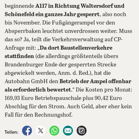
beginnende
A117 in Richtung Waltersdorf und
Schönefeld ein ganzes Jahr gesperrt
, also noch
bis November. Die Fußgängerampel vor den
Absperrbaken leuchtet unverdrossen weiter. Muss
das so? Ja, teilt die Verkehrsverwaltung auf CP-
Anfrage mit: „
Da dort Baustellenverkehre
stattfinden
(die allerdings größtenteils übers
Brandenburger Ende der gesperrten Strecke
abgewickelt werden, Anm. d. Red.), hat die
Autobahn GmbH den
Betrieb der Ampel offenbar
als erforderlich bewertet
.“ Die Kosten pro Monat:
169,93 Euro Betriebspauschale plus 90,42 Euro
Abschlag für den Strom. Auch Geld, aber eher kein
Fall für den Rechnungshof.
auf Facebook teilen
auf X teilen
per WhatsApp teilen
per E-Mail teilen
Artikel aufrufen
Teilen: