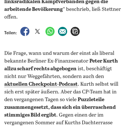
linksradikalen Kampfverbänden gegen die
arbeitende Bevölkerung
“ beschrieb, ließ Stettner
offen.
auf Facebook teilen
auf X teilen
per WhatsApp teilen
per E-Mail teilen
Artikel aufrufen
Teilen:
Die Frage, wann und warum der einst als liberal
bekannte Berliner Ex-Finanzsenator
Peter Kurth
allzu scharf rechts abgebogen
ist, beschäftigt
nicht nur Weggefährten, sondern auch den
aktuellen Checkpoint-Podcast
. Kurth selbst will
sich erst später äußern. Aber das CP-Team hat in
den vergangenen Tagen so viele
Puzzleteile
zusammengesetzt, dass sich ein überraschend
stimmiges Bild ergibt
. Gegen einen der im
vergangenen Sommer auf Kurths Dachterrasse