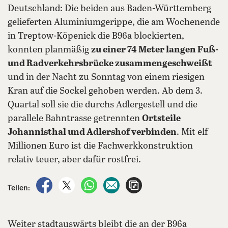
Deutschland: Die beiden aus Baden-Württemberg
gelieferten Aluminiumgerippe, die am Wochenende
in Treptow-Köpenick die B96a blockierten,
konnten planmäßig
zu einer 74 Meter langen Fuß-
und Radverkehrsbrücke zusammengeschweißt
und in der Nacht zu Sonntag von einem riesigen
Kran auf die Sockel gehoben werden. Ab dem 3.
Quartal soll sie die durchs Adlergestell und die
parallele Bahntrasse getrennten
Ortsteile
Johannisthal und Adlershof verbinden
. Mit elf
Millionen Euro ist die Fachwerkkonstruktion
relativ teuer, aber dafür rostfrei.
auf Facebook teilen
auf X teilen
per WhatsApp teilen
per E-Mail teilen
Artikel aufrufen
Teilen:
Weiter stadtauswärts bleibt die an der B96a