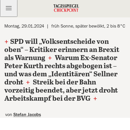
Kostenlos anmelden
Montag, 29.01.2024
früh Sonne, später bewölkt, 2 bis 8°C
+
SPD will „Volksentscheide von
oben“ – Kritiker erinnern an Brexit
als Warnung
+
Warum Ex-Senator
Peter Kurth rechts abgebogen ist –
und was dem „Identitären“ Sellner
droht
+
Streik bei der Bahn
vorzeitig beendet, aber jetzt droht
Arbeitskampf bei der BVG
+
von
Stefan Jacobs