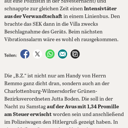
auf eine Polizistin in der Silvesternacht) und
schnappte zur gleichen Zeit einen
Intensivtäter
aus der Verwandtschaft
in einem Linienbus. Den
brachte das SEK dann in die Villa zwecks
Beschlagnahme des Geräts. Beim nächsten
Vibrationsalarm wäre es wohl eh rausgekommen.
auf Facebook teilen
auf X teilen
per WhatsApp teilen
per E-Mail teilen
Artikel aufrufen
Teilen:
Die „B.Z.“ ist nicht nur am Handy von Herrn
Remmo ganz dicht dran, sondern auch an der
Charlottenburg-Wilmersdorfer Grünen-
Bezirksverordneten Jutta Boden. Die soll in der
Nacht zu Samstag
auf der Avus mit 1,34 Promille
am Steuer erwischt
worden sein und anschließend
im Polizeiwagen den Hitlergruß gezeigt haben. In