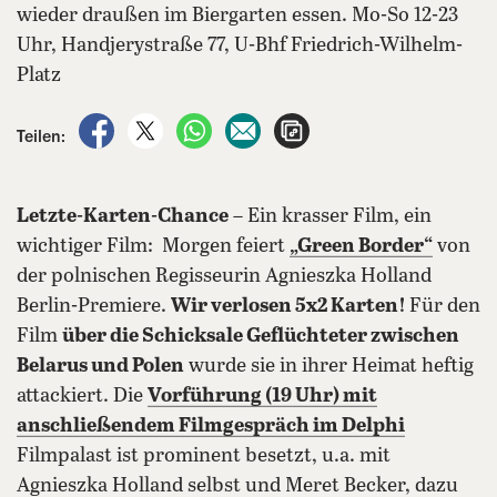
wieder draußen im Biergarten essen. Mo-So 12-23
Uhr, Handjerystraße 77, U-Bhf Friedrich-Wilhelm-
Platz
auf Facebook teilen
auf X teilen
per WhatsApp teilen
per E-Mail teilen
Artikel aufrufen
Teilen:
Letzte-Karten-Chance
– Ein krasser Film, ein
wichtiger Film: Morgen feiert
„Green Border“
von
der polnischen Regisseurin Agnieszka Holland
Berlin-Premiere.
Wir verlosen 5x2 Karten!
Für den
Film
über die Schicksale Geflüchteter zwischen
Belarus und Polen
wurde sie in ihrer Heimat heftig
attackiert. Die
Vorführung (19 Uhr) mit
anschließendem Filmgespräch im Delphi
Filmpalast ist prominent besetzt, u.a. mit
Agnieszka Holland selbst und Meret Becker, dazu