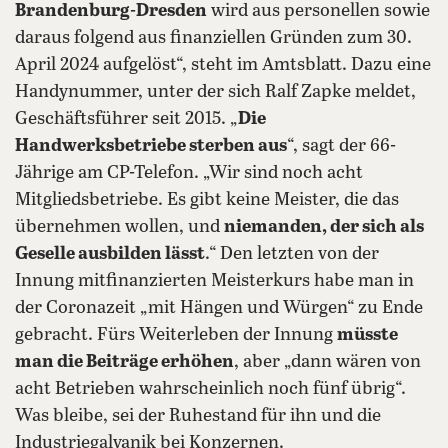
Brandenburg-Dresden
wird aus personellen sowie
daraus folgend aus finanziellen Gründen zum 30.
April 2024 aufgelöst“, steht im Amtsblatt. Dazu eine
Handynummer, unter der sich Ralf Zapke meldet,
Geschäftsführer seit 2015. „
Die
Handwerksbetriebe sterben aus
“, sagt der 66-
Jährige am CP-Telefon. „Wir sind noch acht
Mitgliedsbetriebe. Es gibt keine Meister, die das
übernehmen wollen, und
niemanden, der sich als
Geselle ausbilden lässt
.“ Den letzten von der
Innung mitfinanzierten Meisterkurs habe man in
der Coronazeit „mit Hängen und Würgen“ zu Ende
gebracht. Fürs Weiterleben der Innung
müsste
man die Beiträge erhöhen
, aber „dann wären von
acht Betrieben wahrscheinlich noch fünf übrig“.
Was bleibe, sei der Ruhestand für ihn und die
Industriegalvanik bei Konzernen.