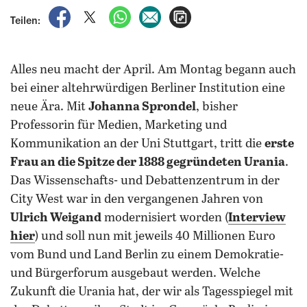
auf Facebook teilen
auf X teilen
per WhatsApp teilen
per E-Mail teilen
Artikel aufrufen
Teilen:
Alles neu macht der April. Am Montag begann auch
bei einer altehrwürdigen Berliner Institution eine
neue Ära. Mit
Johanna Sprondel
, bisher
Professorin für Medien, Marketing und
Kommunikation an der Uni Stuttgart, tritt die
erste
Frau an die Spitze der 1888 gegründeten Urania
.
Das Wissenschafts- und Debattenzentrum in der
City West war in den vergangenen Jahren von
Ulrich Weigand
modernisiert worden (
Interview
hier
) und soll nun mit jeweils 40 Millionen Euro
vom Bund und Land Berlin zu einem Demokratie-
und Bürgerforum ausgebaut werden. Welche
Zukunft die Urania hat, der wir als Tagesspiegel mit