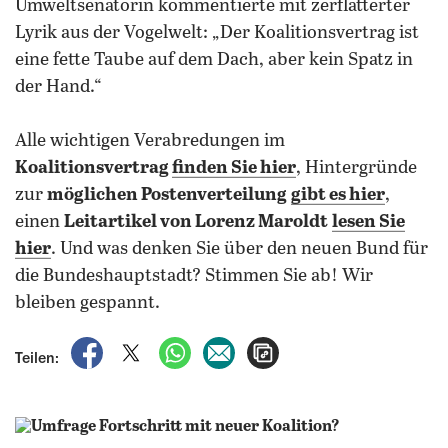
Umweltsenatorin kommentierte mit zerflatterter
Lyrik aus der Vogelwelt: „Der Koalitionsvertrag ist
eine fette Taube auf dem Dach, aber kein Spatz in
der Hand.“
Alle wichtigen Verabredungen im
Koalitionsvertrag
finden Sie hier
, Hintergründe
zur
möglichen Postenverteilung
gibt es hier
,
einen
Leitartikel von Lorenz Maroldt
lesen Sie
hier
. Und was denken Sie über den neuen Bund für
die Bundeshauptstadt? Stimmen Sie ab! Wir
bleiben gespannt.
auf Facebook teilen
auf X teilen
per WhatsApp teilen
per E-Mail teilen
Artikel aufrufen
Teilen: