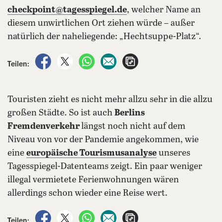
checkpoint@tagesspiegel.de
, welcher Name an
diesem unwirtlichen Ort ziehen würde – außer
natürlich der naheliegende: „Hechtsuppe-Platz“.
auf Facebook teilen
auf X teilen
per WhatsApp teilen
per E-Mail teilen
Artikel aufrufen
Teilen:
Touristen zieht es nicht mehr allzu sehr in die allzu
großen Städte. So ist auch
Berlins
Fremdenverkehr
längst noch nicht auf dem
Niveau von vor der Pandemie angekommen, wie
eine
europäische Tourismusanalyse
unseres
Tagesspiegel-Datenteams zeigt. Ein paar weniger
illegal vermietete Ferienwohnungen wären
allerdings schon wieder eine Reise wert.
auf Facebook teilen
auf X teilen
per WhatsApp teilen
per E-Mail teilen
Artikel aufrufen
Teilen: