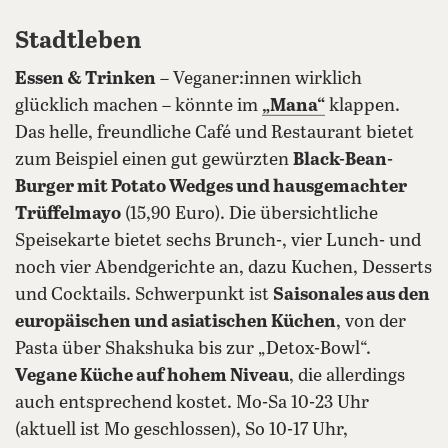
Stadtleben
Essen & Trinken
– Veganer:innen wirklich
glücklich machen – könnte im
„Mana“
klappen.
Das helle, freundliche Café und Restaurant bietet
zum Beispiel einen gut gewürzten
Black-Bean-
Burger mit Potato Wedges und hausgemachter
Trüffelmayo
(15,90 Euro). Die übersichtliche
Speisekarte bietet sechs Brunch-, vier Lunch- und
noch vier Abendgerichte an, dazu Kuchen, Desserts
und Cocktails. Schwerpunkt ist
Saisonales aus den
europäischen und asiatischen Küchen
, von der
Pasta über Shakshuka bis zur „Detox-Bowl“.
Vegane Küche auf hohem Niveau
, die allerdings
auch entsprechend kostet. Mo-Sa 10-23 Uhr
(aktuell ist Mo geschlossen), So 10-17 Uhr,