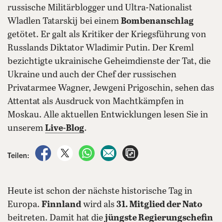
russische Militärblogger und Ultra-Nationalist
Wladlen Tatarskij bei einem
Bombenanschlag
getötet. Er galt als Kritiker der Kriegsführung von
Russlands Diktator Wladimir Putin. Der Kreml
bezichtigte ukrainische Geheimdienste der Tat, die
Ukraine und auch der Chef der russischen
Privatarmee Wagner, Jewgeni Prigoschin, sehen das
Attentat als Ausdruck von Machtkämpfen in
Moskau. Alle aktuellen Entwicklungen lesen Sie in
unserem
Live-Blog
.
auf Facebook teilen
auf X teilen
per WhatsApp teilen
per E-Mail teilen
Artikel aufrufen
Teilen:
Heute ist schon der nächste historische Tag in
Europa.
Finnland
wird als
31. Mitglied der Nato
beitreten. Damit hat die
jüngste Regierungschefin