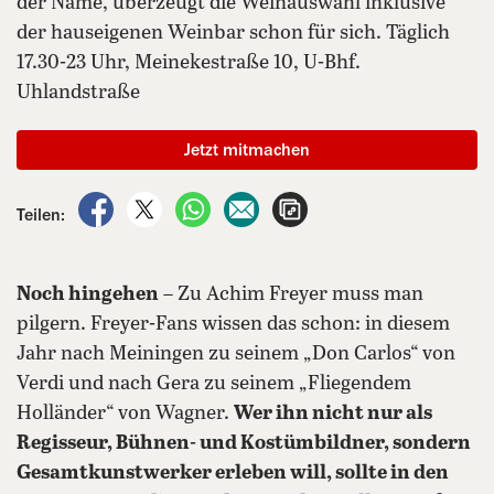
der Name, überzeugt die Weinauswahl inklusive
der hauseigenen Weinbar schon für sich. Täglich
17.30-23 Uhr, Meinekestraße 10, U-Bhf.
Uhlandstraße
Jetzt mitmachen
auf Facebook teilen
auf X teilen
per WhatsApp teilen
per E-Mail teilen
Artikel aufrufen
Teilen:
Noch hingehen
– Zu Achim Freyer muss man
pilgern. Freyer-Fans wissen das schon: in diesem
Jahr nach Meiningen zu seinem „Don Carlos“ von
Verdi und nach Gera zu seinem „Fliegendem
Holländer“ von Wagner.
Wer ihn nicht nur als
Regisseur, Bühnen- und Kostümbildner, sondern
Gesamtkunstwerker erleben will, sollte in den