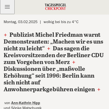
Kostenlos anmelden
Montag, 03.02.2025
wolkig bei bis zu 4°C
+
Publizist Michel Friedman warnt
Demonstranten: „Machen wir es uns
nicht zu leicht“
+
Das sagen die
Kreisvorsitzenden der Berliner CDU
zum Vorgehen von Merz
+
Diskussionen über „maßvolle
Erhöhung“ seit 1996: Berlin kann
sich nicht auf
Anwohnerparkgebühren einigen
+
von
Ann-Kathrin Hipp
und Sönke Matschurek