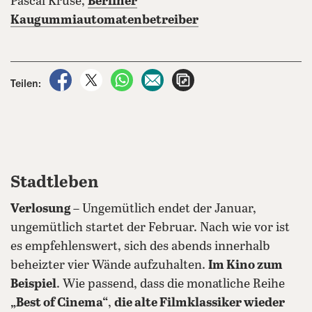
Pascal Kruse,
Berliner
Kaugummiautomatenbetreiber
auf Facebook teilen
auf X teilen
per WhatsApp teilen
per E-Mail teilen
Artikel aufrufen
Teilen:
Stadtleben
Verlosung
– Ungemütlich endet der Januar,
ungemütlich startet der Februar. Nach wie vor ist
es empfehlenswert, sich des abends innerhalb
beheizter vier Wände aufzuhalten.
Im Kino zum
Beispiel
. Wie passend, dass die monatliche Reihe
„Best of Cinema“
,
die alte Filmklassiker wieder