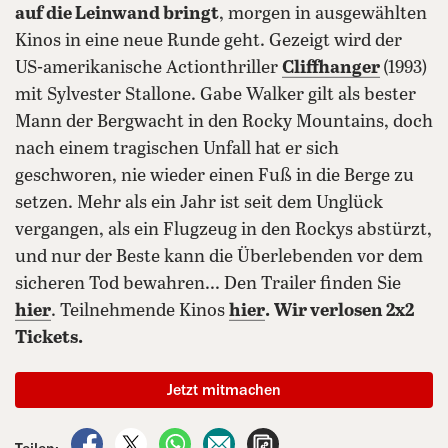
auf die Leinwand bringt
, morgen in ausgewählten
Kinos in eine neue Runde geht. Gezeigt wird der
US-amerikanische Actionthriller
Cliffhanger
(1993)
mit Sylvester Stallone. Gabe Walker gilt als bester
Mann der Bergwacht in den Rocky Mountains, doch
nach einem tragischen Unfall hat er sich
geschworen, nie wieder einen Fuß in die Berge zu
setzen. Mehr als ein Jahr ist seit dem Unglück
vergangen, als ein Flugzeug in den Rockys abstürzt,
und nur der Beste kann die Überlebenden vor dem
sicheren Tod bewahren... Den Trailer finden Sie
hier
. Teilnehmende Kinos
hier
.
Wir verlosen 2x2
Tickets.
Jetzt mitmachen
auf Facebook teilen
auf X teilen
per WhatsApp teilen
per E-Mail teilen
Artikel aufrufen