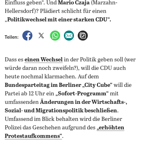
Einfluss geben“. Und
Mario Czaja
(Marzahn-
Hellersdorf)? Plädiert schlicht für einen
„
Politikwechsel mit einer starken CDU“.
auf Facebook teilen
auf X teilen
per WhatsApp teilen
per E-Mail teilen
Artikel aufrufen
Teilen:
Dass es
einen Wechsel
in der Politik geben soll (wer
würde daran noch zweifeln?), will die CDU auch
heute nochmal klarmachen. Auf dem
Bundesparteitag im Berliner „City Cube“
will die
Partei ab 12 Uhr ein
„Sofort-Programm“
mit
umfassenden
Änderungen in der Wirtschafts-,
Sozial- und Migrationspolitik beschließen
.
Umfassend im Blick behalten wird die Berliner
Polizei das Geschehen aufgrund des
„erhöhten
Protestaufkommens“
.