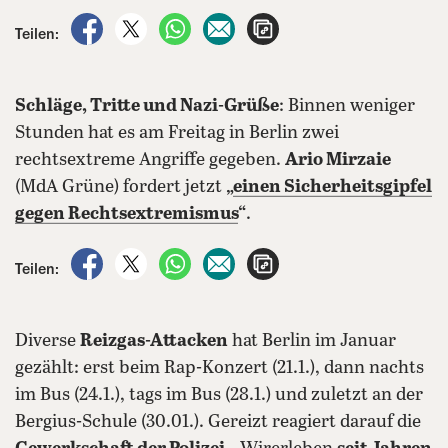
auf Facebook teilen
auf X teilen
per WhatsApp teilen
per E-Mail teilen
Artikel aufrufen
Teilen:
Schläge, Tritte und Nazi-Grüße
: Binnen weniger
Stunden hat es am Freitag in Berlin zwei
rechtsextreme Angriffe gegeben.
Ario Mirzaie
(MdA Grüne) fordert jetzt
„
einen Sicherheitsgipfel
gegen Rechtsextremismus
“
.
auf Facebook teilen
auf X teilen
per WhatsApp teilen
per E-Mail teilen
Artikel aufrufen
Teilen:
Diverse
Reizgas-Attacken
hat Berlin im Januar
gezählt: erst beim Rap-Konzert (21.1.), dann nachts
im Bus (24.1.), tags im Bus (28.1.) und zuletzt an der
Bergius-Schule (30.01.). Gereizt reagiert darauf die