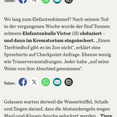
Teilen:
Wo lang zum Elefantenhimmel? Nach seinem Tod
in der vergangenen Woche wurde der fünf Tonnen
schwere
Elefantenbulle Victor
(31)
obduziert –
und dann im Krematorium eingeäschert.
„Einen
Tierfriedhof gibt es im Zoo nicht“, erklärt eine
Sprecherin auf Checkpoint-Anfrage. Ebenso wenig
wie Trauerveranstaltungen. Jeder habe „auf seine
Weise von ihm Abschied genommen“.
auf Facebook teilen
auf X teilen
per WhatsApp teilen
per E-Mail teilen
Artikel aufrufen
Teilen:
Gelassen warten derweil die Wasserbüffel, Schafe
und Ziegen darauf, dass die Abstandsregeln wegen
Maul-und-Klauen-Seuche gelockert werden. „
Tiere