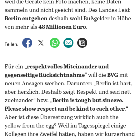
weil die Geräte kein Foto machen, keine Daten
sammeln und nicht geeicht sind. Des Landes Leid:
Berlin entgehen
deshalb wohl Bußgelder in Höhe
von mehr als
48 Millionen Euro
.
auf Facebook teilen
auf X teilen
per WhatsApp teilen
per E-Mail teilen
Artikel aufrufen
Teilen:
Für ein
„respektvolles Miteinander und
gegenseitige Rücksichtnahme“
will die
BVG
mit
neuen Ansagen werben. Darunter: „Berlin ist hart,
aber herzlich. Deshalb zeigt Respekt und seid nett
zueinander“ bzw.
„Berlin is tough but sincere.
Please show respect and be kind to each other.“
Aber ist diese Übersetzung wirklich auch the
yellow from the egg? Weil im Tagesspiegel einige
Kollegen ihre Zweifel hatten, haben wir kurzerhand