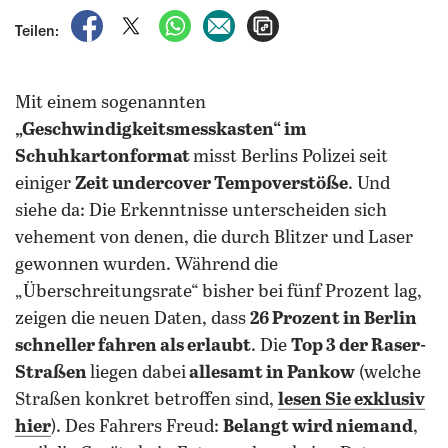
auf Facebook teilen
auf X teilen
per WhatsApp teilen
per E-Mail teilen
Artikel aufrufen
Teilen:
Mit einem sogenannten
„Geschwindigkeitsmesskasten“ im
Schuhkartonformat
misst Berlins Polizei seit
einiger
Zeit undercover Tempoverstöße
. Und
siehe da: Die Erkenntnisse unterscheiden sich
vehement von denen, die durch Blitzer und Laser
gewonnen wurden. Während die
„Überschreitungsrate“ bisher bei fünf Prozent lag,
zeigen die neuen Daten, dass
26 Prozent in Berlin
schneller fahren als erlaubt
. Die
Top 3 der Raser-
Straßen
liegen dabei
allesamt in Pankow
(welche
Straßen konkret betroffen sind,
lesen Sie exklusiv
hier
). Des Fahrers Freud:
Belangt wird niemand
,