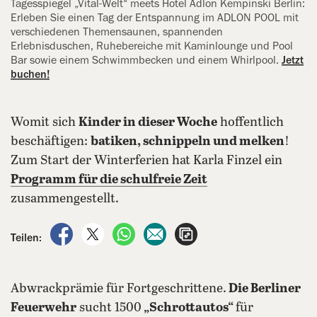
Tagesspiegel „Vital-Welt“ meets Hotel Adlon Kempinski Berlin:
Erleben Sie einen Tag der ‍Entspannung im ADLON POOL mit
verschiedenen Themensaunen, ‍spannenden
Erlebnisduschen, Ruhebereiche mit Kaminlounge und Pool
Bar sowie einem Schwimmbecken und einem Whirlpool.
Jetzt
buchen!
Womit sich
Kinder in dieser Woche
hoffentlich
beschäftigen:
batiken, schnippeln und melken
!
Zum Start der Winterferien hat Karla Finzel ein
Programm für die schulfreie Zeit
zusammengestellt.
auf Facebook teilen
auf X teilen
per WhatsApp teilen
per E-Mail teilen
Artikel aufrufen
Teilen:
Abwrackprämie für Fortgeschrittene.
Die Berliner
Feuerwehr
sucht 1500
„Schrottautos“
für