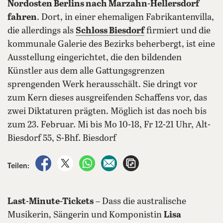
Nordosten Berlins nach Marzahn-Hellersdorf
fahren
. Dort, in einer ehemaligen Fabrikantenvilla,
die allerdings als
Schloss Biesdorf
firmiert und die
kommunale Galerie des Bezirks beherbergt, ist eine
Ausstellung eingerichtet, die den bildenden
Künstler aus dem alle Gattungsgrenzen
sprengenden Werk herausschält. Sie dringt vor
zum Kern dieses ausgreifenden Schaffens vor, das
zwei Diktaturen prägten. Möglich ist das noch bis
zum 23. Februar. Mi bis Mo 10-18, Fr 12-21 Uhr, Alt-
Biesdorf 55, S-Bhf. Biesdorf
auf Facebook teilen
auf X teilen
per WhatsApp teilen
per E-Mail teilen
Artikel aufrufen
Teilen:
Last-Minute-Tickets
– Dass die australische
Musikerin, Sängerin und Komponistin
Lisa