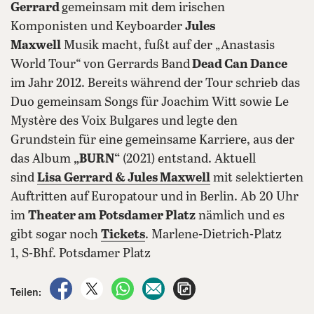
Gerrard
gemeinsam mit dem irischen
Komponisten und Keyboarder
Jules
Maxwell
Musik macht, fußt auf der „Anastasis
World Tour“ von Gerrards Band
Dead Can Dance
im Jahr 2012. Bereits während der Tour schrieb das
Duo gemeinsam Songs für Joachim Witt sowie Le
Mystère des Voix Bulgares und legte den
Grundstein für eine gemeinsame Karriere, aus der
das Album
„BURN“
(2021) entstand. Aktuell
sind
Lisa Gerrard & Jules Maxwell
mit selektierten
Auftritten auf Europatour und in Berlin. Ab 20 Uhr
im
Theater am Potsdamer Platz
nämlich und es
gibt sogar noch
Tickets
. Marlene-Dietrich-Platz
1, S-Bhf. Potsdamer Platz
auf Facebook teilen
auf X teilen
per WhatsApp teilen
per E-Mail teilen
Artikel aufrufen
Teilen: