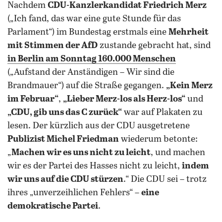
Nachdem
CDU-Kanzlerkandidat Friedrich Merz
(„Ich fand, das war eine gute Stunde für das
Parlament“) im Bundestag erstmals eine
Mehrheit
mit Stimmen der AfD
zustande gebracht hat, sind
in Berlin am Sonntag
160.000 Menschen
(„Aufstand der Anständigen – Wir sind die
Brandmauer“) auf die Straße gegangen.
„Kein Merz
im Februar“
,
„Lieber Merz-los als Herz-los“
und
„CDU, gib uns das C zurück“
war auf Plakaten zu
lesen. Der kürzlich aus der CDU ausgetretene
Publizist Michel Friedman
wiederum betonte:
„
Machen wir es uns nicht zu leicht
, und machen
wir es der Partei des Hasses nicht zu leicht,
indem
wir uns auf die CDU stürzen
.“ Die CDU sei – trotz
ihres „unverzeihlichen Fehlers“ –
eine
demokratische Partei
.