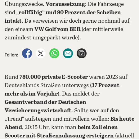
Übungszwecke.
Voraussetzung
: Die Fahrzeuge
sind
„rollfähig“ und 90 Prozent der Scheiben
intakt
. Da verweisen wir doch gerne nochmal auf
den einsam
VW Golf vom BER
(der mittlerweile
zumindest umgeparkt wurde).
auf Facebook teilen
auf X teilen
per WhatsApp teilen
per E-Mail teilen
Artikel aufrufen
Teilen:
Rund
780.000 private E-Scooter
waren 2023 auf
Deutschlands Straßen unterwegs (
37 Prozent
mehr als im Vorjahr
). Das meldet der
Gesamtverband der Deutschen
Versicherungswirtschaft
. Sollte wer auf den
„Trend“ aufsteigen und mitrollern wollen:
Bis heute
Abend
, 20:15 Uhr, kann man
beim Zoll einen
Scooter mit Straßenzulassung ersteigern
(aktuell