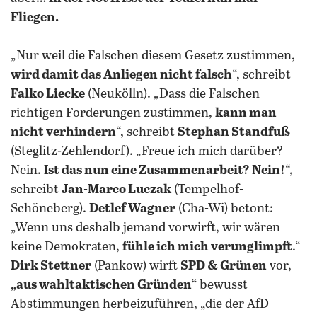
Fliegen.
„Nur weil die Falschen diesem Gesetz zustimmen,
wird damit das Anliegen nicht falsch
“, schreibt
Falko Liecke
(Neukölln).
„Dass die Falschen
richtigen Forderungen zustimmen,
kann man
nicht verhindern
“, schreibt
Stephan Standfuß
(Steglitz-Zehlendorf). „Freue ich mich darüber?
Nein.
Ist das nun eine Zusammenarbeit? Nein!
“,
schreibt
Jan-Marco Luczak
(Tempelhof-
Schöneberg).
Detlef Wagner
(Cha-Wi) betont:
„Wenn uns deshalb jemand vorwirft, wir wären
keine Demokraten,
fühle ich mich verunglimpft
.“
Dirk Stettner
(Pankow) wirft
SPD & Grünen
vor,
„aus wahltaktischen Gründen“
bewusst
Abstimmungen herbeizuführen, „die der AfD