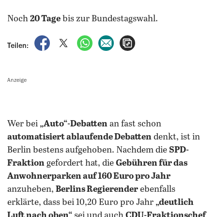
Noch
20 Tage
bis zur Bundestagswahl.
auf Facebook teilen
auf X teilen
per WhatsApp teilen
per E-Mail teilen
Artikel aufrufen
Teilen:
Anzeige
Wer bei
„Auto“-Debatten
an fast schon
automatisiert ablaufende Debatten
denkt, ist in
Berlin bestens aufgehoben. Nachdem die
SPD-
Fraktion
gefordert hat, die
Gebühren für das
Anwohnerparken auf 160 Euro pro Jahr
anzuheben,
Berlins Regierender
ebenfalls
erklärte, dass bei 10,20 Euro pro Jahr
„deutlich
Luft nach oben“
sei und auch
CDU-Fraktionschef