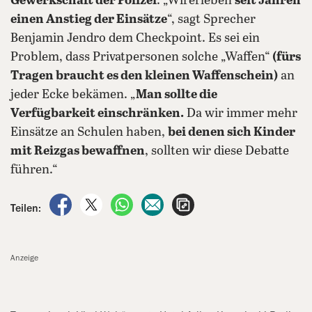
Gewerkschaft der Polizei
. „Wirerleben
seit Jahren
einen Anstieg der Einsätze
“, sagt Sprecher
Benjamin Jendro dem Checkpoint. Es sei ein
Problem, dass Privatpersonen solche „Waffen“
(fürs
Tragen braucht es den kleinen Waffenschein)
an
jeder Ecke bekämen. „
Man sollte die
Verfügbarkeit einschränken.
Da wir immer mehr
Einsätze an Schulen haben,
bei denen sich Kinder
mit Reizgas bewaffnen
, sollten wir diese Debatte
führen.“
auf Facebook teilen
auf X teilen
per WhatsApp teilen
per E-Mail teilen
Artikel aufrufen
Teilen:
Anzeige