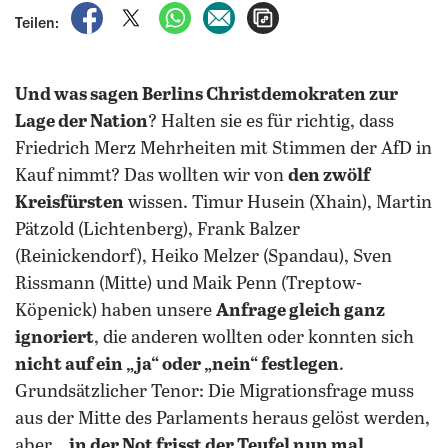
auf Facebook teilen
auf X teilen
per WhatsApp teilen
per E-Mail teilen
Artikel aufrufen
Teilen:
Und was sagen Berlins Christdemokraten zur
Lage der Nation
? Halten sie es für richtig, dass
Friedrich Merz Mehrheiten mit Stimmen der AfD in
Kauf nimmt? Das wollten wir von
den zwölf
Kreisfürsten
wissen. Timur Husein (Xhain), Martin
Pätzold (Lichtenberg), Frank Balzer
(Reinickendorf), Heiko Melzer (Spandau), Sven
Rissmann (Mitte) und Maik Penn (Treptow-
Köpenick) haben unsere
Anfrage gleich ganz
ignoriert
, die anderen wollten oder konnten sich
nicht auf ein „ja“ oder „nein“ festlegen
.
Grundsätzlicher Tenor: Die Migrationsfrage muss
aus der Mitte des Parlaments heraus gelöst werden,
aber…
in der Not frisst der Teufel nun mal