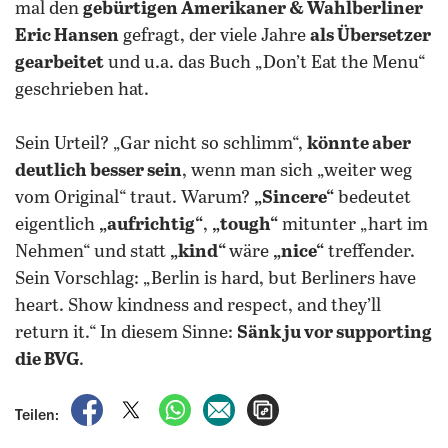
mal den
gebürtigen Amerikaner & Wahlberliner
Eric Hansen
gefragt, der viele Jahre
als Übersetzer
gearbeitet
und u.a. das Buch „Don’t Eat the Menu“
geschrieben hat.
Sein Urteil? „Gar nicht so schlimm“,
könnte aber
deutlich besser sein
, wenn man sich „weiter weg
vom Original“ traut. Warum?
„Sincere“
bedeutet
eigentlich
„aufrichtig“
,
„tough“
mitunter „hart im
Nehmen“ und statt
„kind“
wäre
„nice“
treffender.
Sein Vorschlag: „Berlin is hard, but Berliners have
heart. Show kindness and respect, and they’ll
return it.“ In diesem Sinne:
Sänk ju vor supporting
die BVG
.
auf Facebook teilen
auf X teilen
per WhatsApp teilen
per E-Mail teilen
Artikel aufrufen
Teilen: