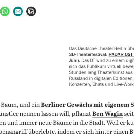
ebook teilen
uf X teilen
per WhatsApp teilen
per E-Mail teilen
Artikel aufrufen
Das Deutsche Theater Berlin üb
3D‍-‍Theaterfestival:
RADAR OST 
Juni)
. Das DT wird zu einem digi
sich das Publikum virtuell bew
Stunden lang Theaterkunst aus
Russland in digitalen Editionen,
Konzerten, Chats und Live-Wor
ein Baum, und ein
Berliner Gewächs mit eigenem 
ünstler nennen lassen will, pflanzt
Ben Wagin
sei
n und immer neue Bäume in die Stadt. Weil er ku
enangriff überlebte, indem er sich hinter einen 