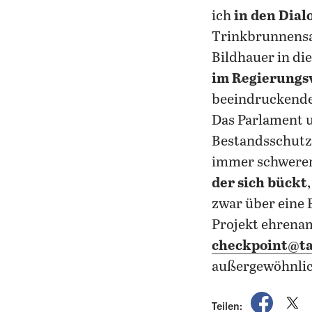
ich
in den Dial
Trinkbrunnensa
Bildhauer in di
im Regierungsv
beeindruckender
Das Parlament u
Bestandsschutz 
immer schwerer,
der sich bückt
zwar über eine 
Projekt ehrenam
checkpoint@ta
außergewöhnlich
auf Fac
a
Teilen: