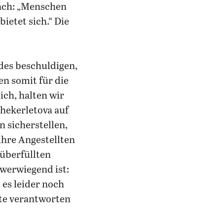
nach: „Menschen
ietet sich.“ Die
des beschuldigen,
en somit für die
ch, halten wir
Shekerletova auf
 sicherstellen,
ihre Angestellten
überfüllten
hwerwiegend ist:
 es leider noch
rte verantworten