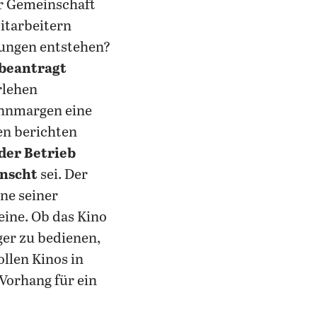
er Gemeinschaft
itarbeitern
hnungen entstehen?
 beantragt
rlehen
nnmargen eine
en berichten
der Betrieb
ünscht
sei. Der
ne seiner
ine. Ob das Kino
ger zu bedienen,
llen Kinos in
 Vorhang für ein