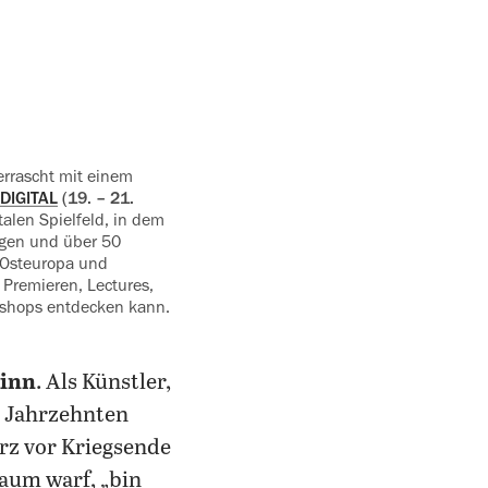
errascht mit einem
DIGITAL
(19. – 21.
talen Spielfeld, in dem
egen und über 50
 Osteuropa und
 Premieren, Lectures,
kshops entdecken kann.
Sinn
. Als Künstler,
t Jahrzehnten
rz vor Kriegsende
Baum warf, „bin