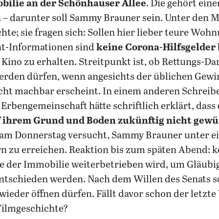
bilie an der Schönhauser Allee
. Die gehört ein
 – darunter soll Sammy Brauner sein. Unter den M
hte; sie fragen sich: Sollen hier lieber teure Wo
t-Informationen sind
keine Corona-Hilfsgelder
Kino zu erhalten. Streitpunkt ist, ob Rettungs-Da
den dürfen, wenn angesichts der üblichen Gewi
cht machbar erscheint. In einem anderen Schreib
 Erbengemeinschaft hätte schriftlich erklärt, dass
f ihrem Grund und Boden zukünftig nicht gew
 am Donnerstag versucht, Sammy Brauner unter ei
zu erreichen. Reaktion bis zum späten Abend: ke
e der Immobilie weiterbetrieben wird, um Gläubi
ntschieden werden. Nach dem Willen des Senats so
i wieder öffnen dürfen. Fällt davor schon der letzte
Filmgeschichte?