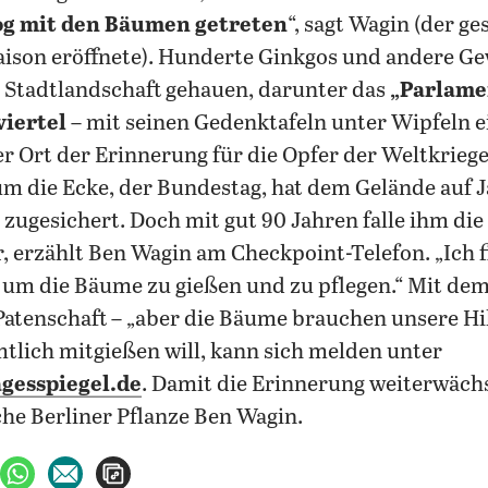
og mit den Bäumen getreten
“, sagt Wagin (der ge
ison eröffnete). Hunderte Ginkgos und andere Ge
e Stadtlandschaft gehauen, darunter das
„Parlame
iertel
– mit seinen Gedenktafeln unter Wipfeln e
 Ort der Erinnerung für die Opfer der Weltkrieg
m die Ecke, der Bundestag, hat dem Gelände auf 
zugesichert. Doch mit gut 90 Jahren falle ihm die
 erzählt Ben Wagin am Checkpoint-Telefon. „Ich 
, um die Bäume zu gießen und zu pflegen.“ Mit de
Patenschaft – „aber die Bäume brauchen unsere Hilf
tlich mitgießen will, kann sich melden unter
gesspiegel.de
. Damit die Erinnerung weiterwächs
e Berliner Pflanze Ben Wagin.
ebook teilen
uf X teilen
per WhatsApp teilen
per E-Mail teilen
Artikel aufrufen