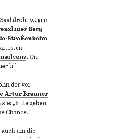
 Saal droht wegen
renzlauer Berg
,
erde-Straßenbahn
ältesten
Insolvenz
. Die
erfall
Sohn der vor
de Artur Brauner
sie: „Bitte geben
ne Chance.“
h auch um die