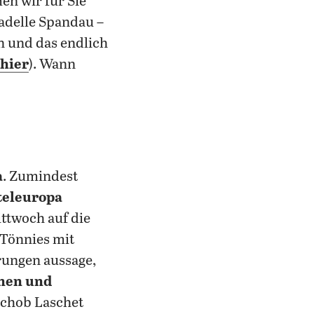
en wir für Sie
adelle Spandau –
n und das endlich
 hier
). Wann
a
. Zumindest
teleuropa
ttwoch auf die
 Tönnies mit
rungen aussage,
nen und
schob Laschet