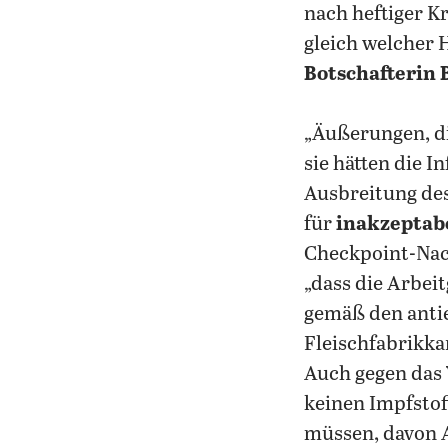
nach heftiger K
gleich welcher 
Botschafterin 
„Äußerungen, d
sie hätten die 
Ausbreitung des
für
inakzeptab
Checkpoint-Nach
„dass die Arbei
gemäß den antie
Fleischfabrikka
Auch gegen das
keinen Impfstoff
müssen, davon 