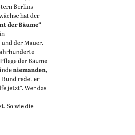
stern Berlins
wächse hat der
nt der Bäume“
in
e und der Mauer.
Jahrhunderte
 Pflege der Bäume
finde
niemanden,
m Bund redet er
e jetzt“. Wer das
t. So wie die