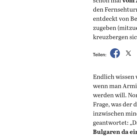
schon mal
vom 
den Fernsehturm
entdeckt von Be
zugeben (mitzu
kreuzbergen si
auf Fac
a
Teilen:
Endlich wissen 
wenn man Armin
werden will. No
Frage, was der 
inzwischen mind
geantwortet: „D
Bulgaren da ei