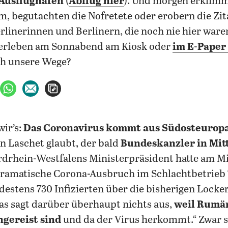
Ausflughafen
(
Abflug hier
). Und morgen erklimm
, begutachten die Nofretete oder erobern die Zit
rlinerinnen und Berlinern, die noch nie hier ware
erleben am Sonnabend am Kiosk oder
im E-Paper
ch unsere Wege?
ebook teilen
uf X teilen
per WhatsApp teilen
per E-Mail teilen
Artikel aufrufen
wir’s:
Das Coronavirus kommt aus Südosteurop
 Laschet glaubt, der bald
Bundeskanzler in Mit
rdrhein-Westfalens Ministerpräsident hatte am Mi
dramatische Corona-Ausbruch im Schlachtbetrieb
estens 730 Infizierten über die bisherigen Locke
as sagt darüber überhaupt nichts aus,
weil Rumä
ngereist sind
und da der Virus herkommt.“ Zwar 