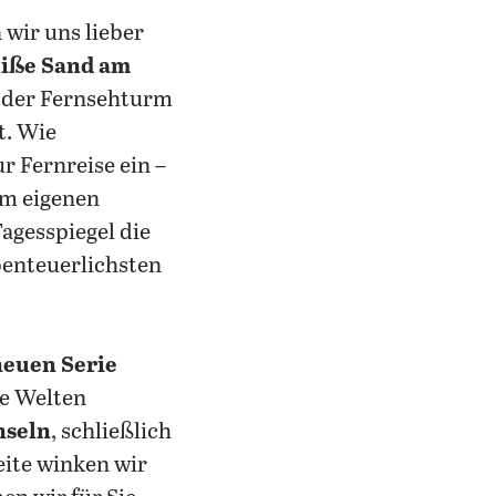
n wir uns lieber
eiße Sand am
d der Fernsehturm
t. Wie
r Fernreise ein –
em eigenen
agesspiegel die
benteuerlichsten
neuen Serie
ge Welten
nseln
, schließlich
eite winken wir