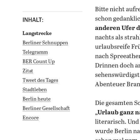
bitte nicht auf
schon gedankli
INHALT:
anderen Ufer d
Langstrecke
nachts als str
Berliner Schnuppen
urlaubsreife Fr
Telegramm
nach Spreeathe
BER Count Up
Drinnen doch am
Zitat
sehenswürdigste
Tweet des Tages
Abenteuer Bran
Stadtleben
Berlin heute
Die gesamten S
Berliner Gesellschaft
„Urlaub ganz n
Encore
literarisch. Un
wurde Berlin na