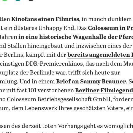
tten
Kinofans einen Filmriss
, in manch dunklem
tzt ein düsteres Unhappy End. Das
Colosseum in P
 Jahren
in eine historische Wagenhalle der Pf
d Ställen hineingebaut und inzwischen eines der 
r Berlins, kämpft mit der
bereits angemeldeten 
 einstigen DDR-Premierenkinos, das nach dem Mau
platz der Berlinale war, trifft sich heute zur
mlung. Und in einem
Brief an Sammy Brauner
, 
r mit fast 101 verstorbenen
Berliner Filmlegen
no Colosseum Betriebsgesellschaft GmbH, fordern 
um, dem Lebenswerk Ihres geschätzten Vaters, ei
ssen des derzeit toten Vorhangs geht es womöglic