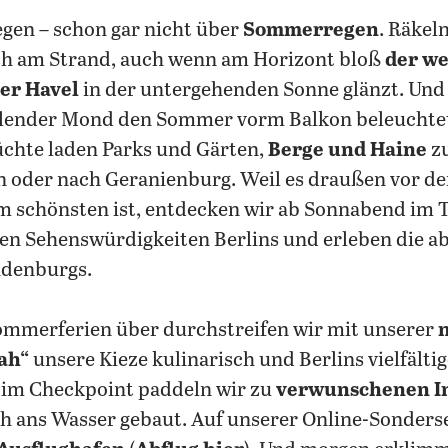
regen – schon gar nicht über
Sommerregen
. Räkel
ch am Strand, auch wenn am Horizont bloß
der w
er Havel
in der untergehenden Sonne glänzt. Un
ahlender Mond den Sommer vorm Balkon beleuchte
üchte laden Parks und Gärten,
Berge und Haine
zu
n oder nach Geranienburg. Weil es draußen vor d
 schönsten ist, entdecken wir ab Sonnabend im T
n Sehenswürdigkeiten Berlins und erleben die a
denburgs.
ommerferien über durchstreifen wir mit unserer
ah“
unsere Kieze kulinarisch und Berlins vielfälti
d im Checkpoint paddeln wir zu
verwunschenen I
h ans Wasser gebaut. Auf unserer Online-Sonders