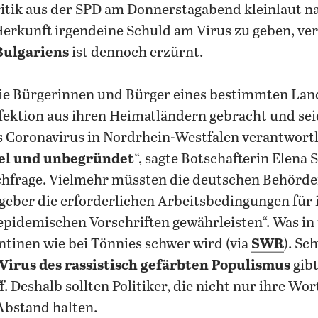
ritik aus der SPD am Donnerstagabend kleinlaut 
Herkunft irgendeine Schuld am Virus zu geben, verb
Bulgariens
ist dennoch erzürnt.
ie Bürgerinnen und Bürger eines bestimmten Lan
Infektion aus ihren Heimatländern gebracht und sei
 Coronavirus in Nordrhein-Westfalen verantwortli
el und unbegründet
“, sagte Botschafterin Elena 
frage. Vielmehr müssten die deutschen Behörden
tgeber die erforderlichen Arbeitsbedingungen für 
pidemischen Vorschriften gewährleisten“. Was in 
ntinen wie bei Tönnies schwer wird (via
SWR
). Sc
Virus des rassistisch gefärbten Populismus
gibt
. Deshalb sollten Politiker, die nicht nur ihre Wo
Abstand halten.