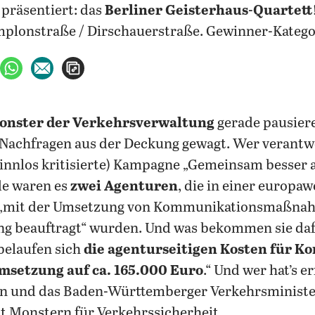
präsentiert: das
Berliner Geisterhaus-Quartett
plonstraße / Dirschauerstraße. Gewinner-Kategor
ebook teilen
uf X teilen
per WhatsApp teilen
per E-Mail teilen
Artikel aufrufen
onster der Verkehrsverwaltung
gerade pausiere
 Nachfragen aus der Deckung gewagt. Wer verantwo
 sinnlos kritisierte) Kampagne „Gemeinsam besse
e waren es
zwei Agenturen
, die in einer europaw
„mit der Umsetzung von Kommunikationsmaßnah
ng beauftragt“ wurden. Und was bekommen sie da
belaufen sich
die agenturseitigen Kosten für Ko
msetzung auf ca. 165.000 Euro
.“ Und wer hat’s 
en und das Baden-Württemberger Verkehrsminist
t Monstern für Verkehrssicherheit.