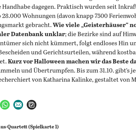
e Handhabe dagegen. Praktisch wurden seit Inkraf
p 28.000 Wohnungen (davon knapp 7500 Ferienwo
gsmarkt gebracht.
Wie viele „Geisterhäuser“ no
aler Datenbank unklar
; die Bezirke sind auf Hin
ntümer sich nicht kümmert, folgt endloses Hin u
 Bescheiden und Gerichtsurteilen, während kost
tet.
Kurz vor Halloween machen wir das Beste da
mmeln und Übertrumpfen. Bis zum 31.10. gibt’s je
cherchiert von Katharina Kalinke, gestaltet von 
ebook teilen
uf X teilen
per WhatsApp teilen
per E-Mail teilen
Artikel aufrufen