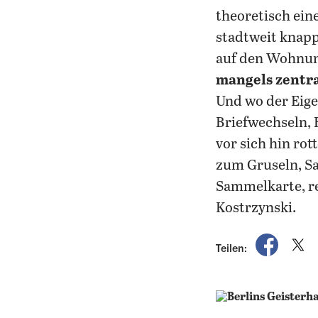
theoretisch ein
stadtweit knap
auf den Wohnun
mangels zentr
Und wo der Eige
Briefwechseln,
vor sich hin rot
zum Gruseln, Sa
Sammelkarte, re
Kostrzynski.
auf Fac
a
Teilen: