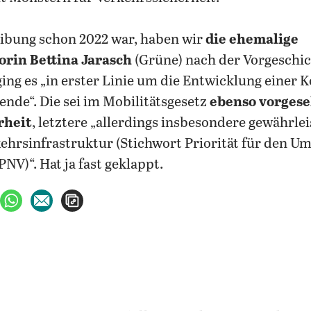
ibung schon 2022 war, haben wir
die ehemalige
rin Bettina Jarasch
(Grüne) nach der Vorgeschic
ging es „in erster Linie um die Entwicklung eine
ende“. Die sei im Mobilitätsgesetz
ebenso vorges
rheit
, letztere „allerdings insbesondere gewährle
hrsinfrastruktur (Stichwort Priorität für den U
NV)“. Hat ja fast geklappt.
ebook teilen
uf X teilen
per WhatsApp teilen
per E-Mail teilen
Artikel aufrufen