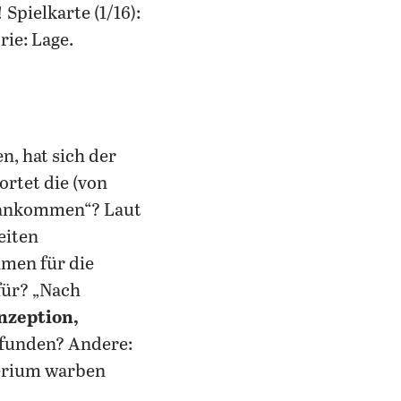
! Spielkarte (1/16):
ie: Lage.
n, hat sich der
rtet die (von
r ankommen“? Laut
eiten
men für die
für? „Nach
nzeption,
erfunden? Andere:
erium warben