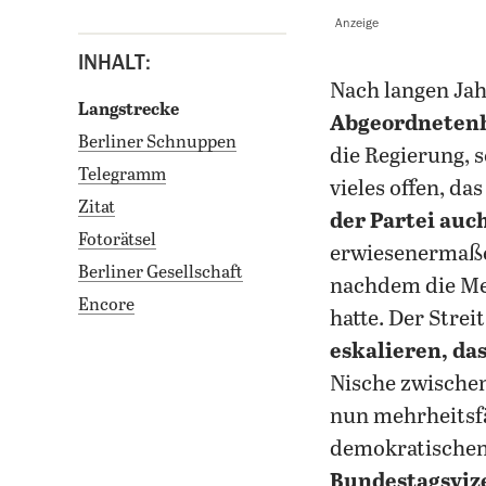
Anzeige
INHALT:
Nach langen Ja
Langstrecke
Abgeordneten
Berliner Schnuppen
die Regierung, 
Telegramm
vieles offen, da
Zitat
der Partei auch
Fotorätsel
erwiesenermaßen
Berliner Gesellschaft
nachdem die Me
Encore
hatte. Der Str
eskalieren, das
Nische zwische
nun mehrheitsf
demokratischen 
Bundestagsviz