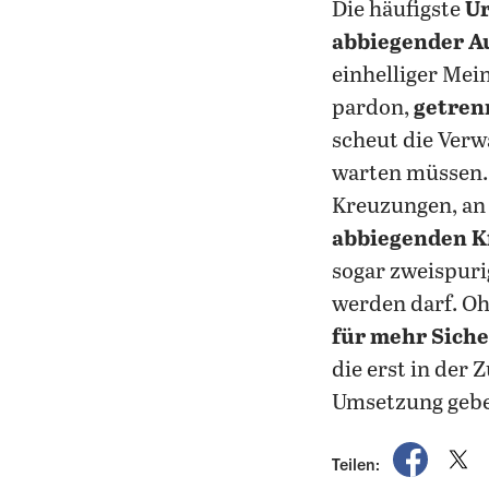
Die häufigste
Ur
abbiegender A
einhelliger Mei
pardon,
getren
scheut die Verw
warten müssen. 
Kreuzungen, an
abbiegenden K
sogar zweispuri
werden darf. Oh
für mehr Siche
die erst in der 
Umsetzung gebe 
auf Fac
a
Teilen: