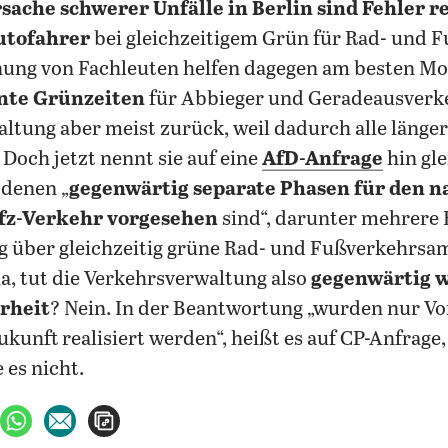
sache schwerer Unfälle in Berlin sind Fehler r
utofahrer
bei gleichzeitigem Grün für Rad- und 
nung von Fachleuten helfen dagegen am besten Mo
nte Grünzeiten
für Abbieger und Geradeausverke
altung aber meist zurück, weil dadurch alle länger
Doch jetzt nennt sie auf eine
AfD-Anfrage
hin gle
 denen „
gegenwärtig separate Phasen für den n
fz-Verkehr vorgesehen
sind“, darunter mehrere 
g über gleichzeitig grüne Rad- und Fußverkehrs
a, tut die Verkehrsverwaltung also
gegenwärtig 
rheit
? Nein. In der Beantwortung „wurden nur V
Zukunft realisiert werden“, heißt es auf CP-Anfrage
es nicht.
ebook teilen
uf X teilen
per WhatsApp teilen
per E-Mail teilen
Artikel aufrufen