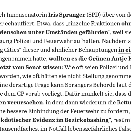
ich Innensenatorin
Iris Spranger
(SPD) über von d
ler echauffiert. Etwa, dass „einzelne Fraktionen
oh
 Menschen unter Umständen gefährden
“, weil s
ung Polizei und Feuerwehr aufhalten. Nachdem si
g Cities“ dieser und ähnlicher Behauptungen
in e
ngenommen hatte,
wollten es die Grünen Antje
jetzt vom Senat wissen
: Wie oft seien Polizei un
worden, wie oft hätten sie nicht Stellung genomm
ine derartige Frage kann Sprangers Behörde laut
e dem CP vorab vorliegt. Dafür munkelt sie, dass d
en verursachen
, in dem dann wiederum die Rett
eine bessere Einbindung der Feuerwehr zu fordern, 
ekdotischer Evidenz im Bezirkebashing
“, resüm
tausendfaches, im Notfall lebensgefährliches Fal