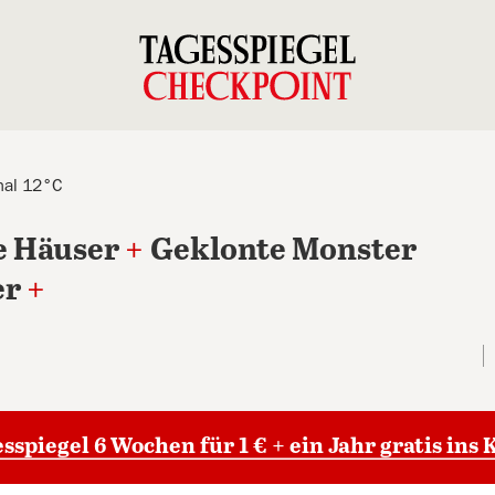
mal 12°C
e Häuser
+
Geklonte Monster
er
+
sspiegel 6 Wochen für 1 € + ein Jahr gratis ins 