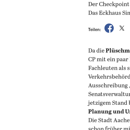
Der Checkpoint 
Das Eckhaus Sim
auf Fac
a
Teilen:
Da die
Plüschm
CP mit ein paar
Fachleuten als
Verkehrsbehörd
Ausschreibung 
Senatsverwaltu
jetzigem Stand 
Planung und U
Die Stadt Aach
schon früher mi