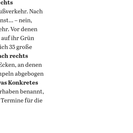
echts
Fußverkehr. Nach
nst… – nein,
hr. Vor denen
 auf ihr Grün
ich 35 große
ach rechts
Ecken, an denen
ampeln abgebogen
was Konkretes
orhaben benannt,
, Termine für die