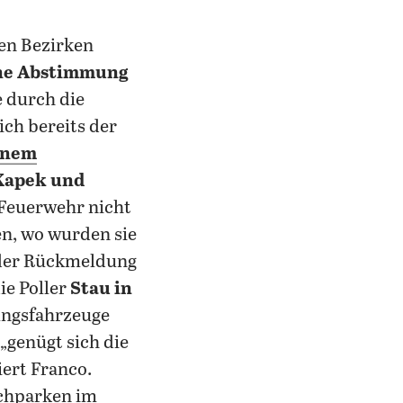
en Bezirken
ne Abstimmung
ie durch die
ch bereits der
inem
 Kapek und
d Feuerwehr nicht
en, wo wurden sie
 der Rückmeldung
ie Poller
Stau in
ungsfahrzeuge
„genügt sich die
iert Franco.
schparken im