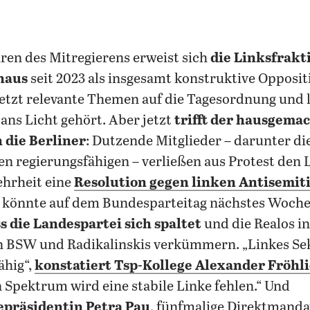
hren des Mitregierens erweist sich
die Linksfrakt
haus
seit 2023 als insgesamt konstruktive Oppositio
setzt relevante Themen auf die Tagesordnung und 
s ans Licht gehört. Aber jetzt
trifft der hausgema
 die Berliner
: Dutzende Mitglieder – darunter di
 regierungsfähigen – verließen aus Protest den 
hrheit eine
Resolution gegen linken Antisemit
eit könnte auf dem Bundesparteitag nächstes Woc
s die Landespartei sich spaltet
und die Realos in
n BSW und Radikalinskis verkümmern. „Linkes Sek
ähig“,
konstatiert Tsp-Kollege Alexander Fröhl
Spektrum wird eine stabile Linke fehlen.“ Und
epräsidentin Petra Pau
, fünfmalige Direktmanda