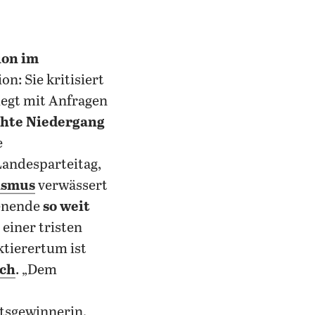
ion im
n: Sie kritisiert
legt mit Anfragen
chte Niedergang
e
Landesparteitag,
ismus
verwässert
henende
so weit
 einer tristen
tierertum ist
ich
. „Dem
tsgewinnerin,