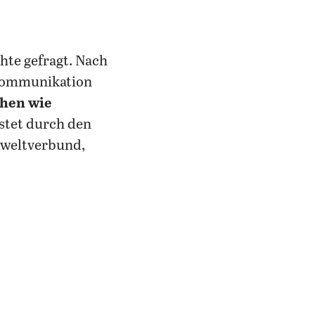
hte gefragt. Nach
r Kommunikation
ehen wie
istet durch den
mweltverbund,