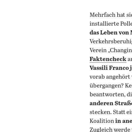
Mehrfach hat s
installierte Pol
das Leben von
Verkehrsberuhig
Verein „Changin
Faktencheck
a
Vassili Franco 
vorab angehört 
übergangen? Ke
beantworten, di
anderen Straß
stecken. Statt 
Koalition
in an
Zugleich werde 