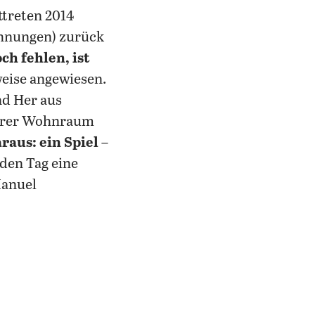
ttreten 2014
hnungen) zurück
ch fehlen, ist
weise angewiesen.
nd Her aus
barer Wohnraum
raus: ein Spiel
–
den Tag eine
Manuel