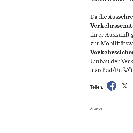
Da die Ausschre
Verkehrssenato
ihrer Auskunft 
zur Mobilitätsw
Verkehrssiche
Umbau der Verke
also Rad/Fuß/ÖP
auf Fac
a
Teilen:
Anzeige