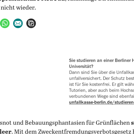
 nicht wieder.
ebook teilen
uf X teilen
per WhatsApp teilen
per E-Mail teilen
Artikel aufrufen
Sie studieren an einer Berliner Hochschule oder
Universität?
Dann sind Sie über die Unfallkas
unfallversichert. Der Schutz be
ist für Sie kostenfrei. Er gilt wä
Tutorien, aber auch beim Hochsc
verbundenen Wege sind ebenfall
unfallkasse-berlin.de/studiere
not und Bebauungsphantasien für Grünflächen
s
leer
. Mit dem Zweckentfremdungsverbotsgesetz h