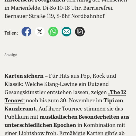
historische Fotografien
den Alltag der Menschen
in Marienfelde. Di-So 10-18 Uhr. Barrierefrei.
Bernauer Straße 119, S-Bhf Nordbahnhof
auf Facebook teilen
auf X teilen
per WhatsApp teilen
per E-Mail teilen
Artikel aufrufen
Teilen:
Anzeige
Karten sichern
– Für Hits aus Pop, Rock und
Klassik: Welche Klang-Lawine ein Dutzend
Gesangskünstler entstehen lassen, zeigen
„The 12
Tenors“
noch bis zum 30. November im
Tipi am
Kanzleramt
. Auf ihrer Tournee stimmen sie das
Publikum mit
musikalischen Besonderheiten aus
unterschiedlichen Epochen
in Kombination mit
einer Lichtshow froh. Ermäßigte Karten gibt's ab