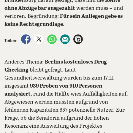
Brandenburg darauf geklagt, dass ihm die
Rente
ohne Abzüge bar ausgezahlt
werden muss – und
verloren. Begründung:
Für sein Anliegen gebe es
keine Rechtsgrundlage
.
auf Facebook teilen
auf X teilen
per WhatsApp teilen
per E-Mail teilen
Artikel aufrufen
Teilen:
Anderes Thema:
Berlins kostenloses Drug-
Checking
bleibt gefragt. Laut
Gesundheitsverwaltung wurden bis zum 17.11.
insgesamt
939 Proben von 910 Personen
analysiert
, rund die Hälfte wies Auffälligkeiten auf.
Abgewiesen werden mussten aufgrund von
fehlenden Kapazitäten 557 potenzielle Nutzer. Zur
Frage, ob die Senatorin aufgrund der hohen
Resonanz eine Ausweitung des Projektes