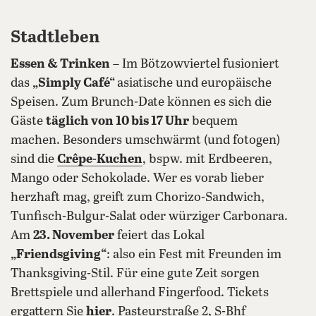
Stadtleben
Essen & Trinken
– Im Bötzowviertel fusioniert
das
„Simply Café“
asiatische und europäische
Speisen. Zum Brunch-Date können es sich die
Gäste
täglich von 10 bis 17 Uhr
bequem
machen. Besonders umschwärmt (und fotogen)
sind die
Crêpe-Kuchen
, bspw. mit Erdbeeren,
Mango oder Schokolade. Wer es vorab lieber
herzhaft mag, greift zum Chorizo-Sandwich,
Tunfisch-Bulgur-Salat oder würziger Carbonara.
Am
23. November
feiert das Lokal
„Friendsgiving“
: also ein Fest mit Freunden im
Thanksgiving-Stil. Für eine gute Zeit sorgen
Brettspiele und allerhand Fingerfood. Tickets
ergattern Sie
hier
. Pasteurstraße 2, S-Bhf