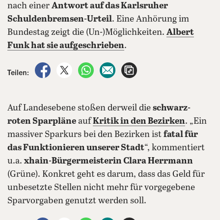
nach einer
Antwort auf das Karlsruher
Schuldenbremsen-Urteil
. Eine Anhörung im
Bundestag zeigt die (Un-)Möglichkeiten.
Albert
Funk hat sie aufgeschrieben
.
auf Facebook teilen
auf X teilen
per WhatsApp teilen
per E-Mail teilen
Artikel aufrufen
Teilen:
Auf Landesebene stoßen derweil die
schwarz-
roten Sparpläne
auf
Kritik in den Bezirken
. „Ein
massiver Sparkurs bei den Bezirken ist
fatal für
das Funktionieren unserer Stadt
“, kommentiert
u.a.
xhain-Bürgermeisterin Clara Herrmann
(Grüne). Konkret geht es darum, dass das Geld für
unbesetzte Stellen nicht mehr für vorgegebene
Sparvorgaben genutzt werden soll.