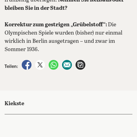
frühzeitig überlegen:
Nehmen Sie Reißaus oder
bleiben Sie in der Stadt?
Korrektur zum gestrigen „Grübelstoff“:
Die
Olympischen Spiele wurden (bisher) nur einmal
wirklich in Berlin ausgetragen – und zwar im
Sommer 1936.
auf Facebook teilen
auf X teilen
per WhatsApp teilen
per E-Mail teilen
Artikel aufrufen
Teilen:
Kiekste