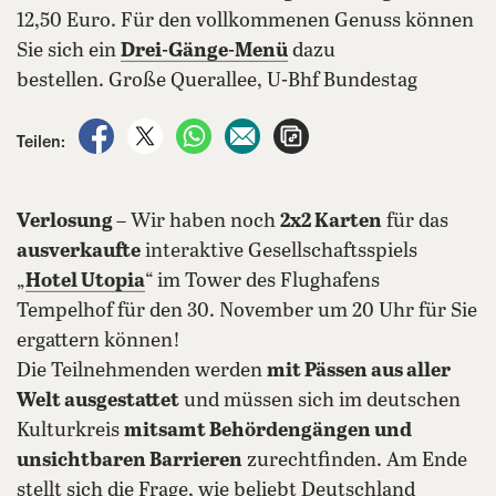
12,50 Euro. Für den vollkommenen Genuss können
Sie sich ein
Drei-Gänge-Menü
dazu
bestellen. Große Querallee, U-Bhf Bundestag
auf Facebook teilen
auf X teilen
per WhatsApp teilen
per E-Mail teilen
Artikel aufrufen
Teilen:
Verlosung
– Wir haben noch
2x2 Karten
für das
ausverkaufte
interaktive Gesellschaftsspiels
„
Hotel Utopia
“ im Tower des Flughafens
Tempelhof für den 30. November um 20 Uhr für Sie
ergattern können!
Die Teilnehmenden werden
mit Pässen aus aller
Welt ausgestattet
und müssen sich im deutschen
Kulturkreis
mitsamt Behördengängen und
unsichtbaren Barrieren
zurechtfinden. Am Ende
stellt sich die Frage, wie beliebt Deutschland