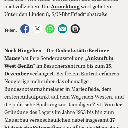
nachvollziehen. Um
Anmeldung
wird gebeten.
Unter den Linden 8, S/U-Bhf Friedrichstraße
auf Facebook teilen
auf X teilen
per WhatsApp teilen
per E-Mail teilen
Artikel aufrufen
Teilen:
Noch Hingehen
– Die
Gedenkstätte Berliner
Mauer
hat ihre Sonderausstellung
„Ankunft in
West-Berlin“
im Besucherzentrum bis zum
15.
Dezember
verlängert. Bei freiem Eintritt erfahren
Neugierige mehr über das ehemalige
Bundesnotaufnahmelager in Marienfelde, dem
ersten Anlaufpunkt auf dem Weg nach Westen, und
die politische Spaltung zur damaligen Zeit. Von der
Gründung des Lagers im Jahre 1953 bis hin zum
Mauerbau veranschaulichen dabei insgesamt
17