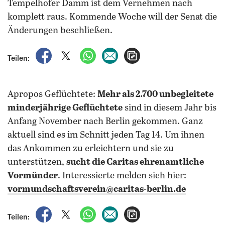
Tempelhofer Damm ist dem Vernehmen nach
komplett raus. Kommende Woche will der Senat die
Änderungen beschließen.
auf Facebook teilen
auf X teilen
per WhatsApp teilen
per E-Mail teilen
Artikel aufrufen
Teilen:
Apropos Geflüchtete:
Mehr als 2.700 unbegleitete
minderjährige Geflüchtete
sind in diesem Jahr bis
Anfang November nach Berlin gekommen. Ganz
aktuell sind es im Schnitt jeden Tag 14. Um ihnen
das Ankommen zu erleichtern und sie zu
unterstützen,
sucht die Caritas ehrenamtliche
Vormünder
. Interessierte melden sich hier:
vormundschaftsverein@caritas-berlin.de
auf Facebook teilen
auf X teilen
per WhatsApp teilen
per E-Mail teilen
Artikel aufrufen
Teilen: