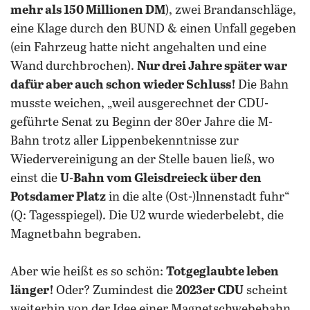
mehr als 150 Millionen DM
), zwei Brandanschläge,
eine Klage durch den BUND & einen Unfall gegeben
(ein Fahrzeug hatte nicht angehalten und eine
Wand durchbrochen).
Nur drei Jahre später war
dafür aber auch schon wieder Schluss!
Die Bahn
musste weichen, „weil ausgerechnet der CDU-
geführte Senat zu Beginn der 80er Jahre die M-
Bahn trotz aller Lippenbekenntnisse zur
Wiedervereinigung an der Stelle bauen ließ, wo
einst die
U-Bahn vom Gleisdreieck über den
Potsdamer Platz
in die alte (Ost-)lnnenstadt fuhr“
(Q: Tagesspiegel). Die U2 wurde wiederbelebt, die
Magnetbahn begraben.
Aber wie heißt es so schön:
Totgeglaubte leben
länger!
Oder? Zumindest die
2023er CDU
scheint
weiterhin von der Idee einer Magnetschwebebahn