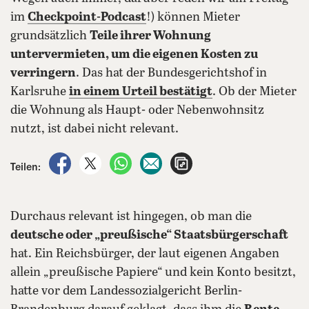
im
Checkpoint-Podcast
!) können Mieter
grundsätzlich
Teile ihrer Wohnung
untervermieten, um die eigenen Kosten zu
verringern
. Das hat der Bundesgerichtshof in
Karlsruhe
in einem Urteil bestätigt
. Ob der Mieter
die Wohnung als Haupt- oder Nebenwohnsitz
nutzt, ist dabei nicht relevant.
auf Facebook teilen
auf X teilen
per WhatsApp teilen
per E-Mail teilen
Artikel aufrufen
Teilen:
Durchaus relevant ist hingegen, ob man die
deutsche oder „preußische“ Staatsbürgerschaft
hat. Ein Reichsbürger, der laut eigenen Angaben
allein „preußische Papiere“ und kein Konto besitzt,
hatte vor dem Landessozialgericht Berlin-