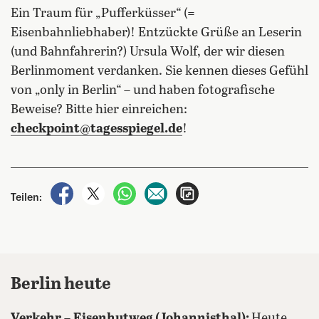
Ein Traum für „Pufferküsser“ (=
Eisenbahnliebhaber)! Entzückte Grüße an Leserin
(und Bahnfahrerin?) Ursula Wolf, der wir diesen
Berlinmoment verdanken. Sie kennen dieses Gefühl
von „only in Berlin“ – und haben fotografische
Beweise? Bitte hier einreichen:
checkpoint@tagesspiegel.de
!
auf Facebook teilen
auf X teilen
per WhatsApp teilen
per E-Mail teilen
Artikel aufrufen
Teilen:
Berlin heute
Verkehr
–
Eisenhutweg (Johannisthal):
Heute