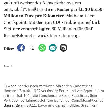
zukunftsweisendes Nahverkehrssystem
entwickelt“, heißt es darin. Kostenpunkt:
30 bis 50
Millionen Euro pro Kilometer
. Mathe mit dem
Checkpoint: Mit den von CDU-Fraktionschef Dirk
Stettner veranschlagten 80 Millionen für fünf
Berlin-Kilometer wird’s hier schon eng.
auf Facebook teilen
auf X teilen
per WhatsApp teilen
per E-Mail teilen
Artikel aufrufen
Teilen:
Anzeige
Er war einer der hoch verehrten Maler des Kaiserreichs:
Hermann Struck. 1922 verlässt er Berlin und verkörpert bis zu
seinem Tod 1944 die künstlerische Seele Palästinas. Sein
Porträt ‍eines Talmudgelehrten ist Teil der ‍Gemäldeauktion bei
Bassenge
am 30.11. Davor und danach: Bilder, ‍Graphiken