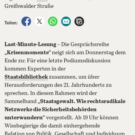
Greifswalder Straße
auf Facebook teilen
auf X teilen
per WhatsApp teilen
per E-Mail teilen
Artikel aufrufen
Teilen:
Last-Minute-Lesung
– Die Gesprächsreihe
„Krisenmomente“
neigt sich am Donnerstag dem
Ende zu: Für eine letzte Podiumsdiskussion
kommen Experten in der
Staatsbibliothek
zusammen, um über
Herausforderungen des 21. Jahrhunderts zu
sprechen. In diesem Rahmen wird der
Sammelband
„Staatsgewalt. Wie rechtsradikale
Netzwerke die Sicherheitsbehörden
unterwandern“
vorgestellt. Ab 19 Uhr können
Wissbegierige die damit einhergehende
Relation von Politik, Gesellschaft und Individuum