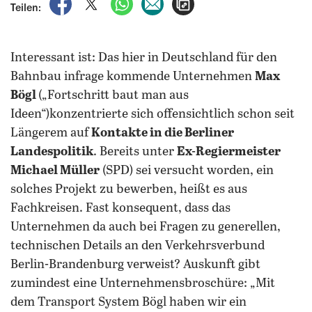
auf Facebook teilen
auf X teilen
per WhatsApp teilen
per E-Mail teilen
Artikel aufrufen
Teilen:
Interessant ist: Das hier in Deutschland für den
Bahnbau infrage kommende Unternehmen
Max
Bögl
(„Fortschritt baut man aus
Ideen“)konzentrierte sich offensichtlich schon seit
Längerem auf
Kontakte in die Berliner
Landespolitik
. Bereits unter
Ex-Regiermeister
Michael Müller
(SPD) sei versucht worden, ein
solches Projekt zu bewerben, heißt es aus
Fachkreisen. Fast konsequent, dass das
Unternehmen da auch bei Fragen zu generellen,
technischen Details an den Verkehrsverbund
Berlin-Brandenburg verweist? Auskunft gibt
zumindest eine Unternehmensbroschüre: „Mit
dem Transport System Bögl haben wir ein