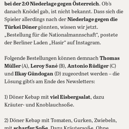
bei der 2:0 Niederlage gegen Österreich
. Ob’s
danach Knödel gab, ist nicht bekannt. Dass sich die
Spieler allerdings nach der
Niederlage gegen die
Türkei Döner
gönnten, wissen wir jetzt.
„Bestellung für die Nationalmannschaft“, postete
der Berliner Laden „Hasir“ auf Instagram.
Folgende Bestellungen können demnach
Thomas
Müller
(A),
Leroy Sané
(B),
Antonio Rüdiger
(C)
und
Ilkay Gündogan
(D) zugeordnet werden – die
Lösung gibt’s am Ende des Newsletters:
1) Döner Kebap mit
viel Eisbergsalat
, dazu
Kräuter- und Knoblauchsoße.
2) Döner Kebap mit Tomaten, Gurken, Zwiebeln,
mit
scharfer Soße
. Dazu Kräutersoße. Ohne