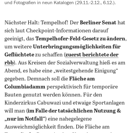
und Fotografien in neun ‍Katalogen (29.11.-2.12., 6.12.).
Nächster Halt: Tempelhof! Der
Berliner Senat
hat
sich laut Checkpoint-Informationen darauf
geeinigt, das
Tempelhofer-Feld-Gesetz zu ändern
,
um weitere
Unterbringungsmöglichkeiten für
Geflüchtete
zu schaffen (
zuerst berichtete der
rbb
). Aus Kreisen der Sozialverwaltung hieß es am
Abend, es habe eine „weitestgehende Einigung“
gegeben. Demnach soll die
Fläche am
Columbiadamm
perspektivisch für temporäre
Bauten genutzt werden können. Für den
Kinderzirkus Cabuwazi und etwaige Sportanlagen
will man (
im Falle der tatsächlichen Nutzung &
„nur im Notfall“
) eine nahegelegene
Ausweichmöglichkeit finden. Die Fläche am