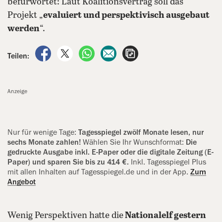
befürwortet: Laut Koalitionsvertrag soll das
Projekt „
evaluiert und perspektivisch ausgebaut
werden
“.
auf Facebook teilen
auf X teilen
per WhatsApp teilen
per E-Mail teilen
Artikel aufrufen
Teilen:
Anzeige
Nur für wenige Tage:
Tagesspiegel zwölf Monate lesen, nur
sechs ‍Monate zahlen!
Wählen Sie Ihr Wunschformat:
Die
gedruckte Ausgabe inkl. E-Paper oder die digitale Zeitung (E-
Paper) und sparen Sie bis zu 414 €.
Inkl. Tagesspiegel Plus
mit allen Inhalten auf Tagesspiegel.de und in der App.
Zum
Angebot
Wenig Perspektiven hatte die
Nationalelf gestern