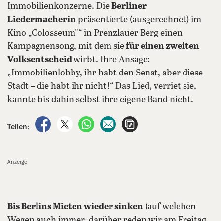
Immobilienkonzerne. Die
Berliner
Liedermacherin
präsentierte (ausgerechnet) im
Kino „Colosseum"“ in Prenzlauer Berg einen
Kampagnensong, mit dem sie
für einen zweiten
Volksentscheid
wirbt. Ihre Ansage:
„Immobilienlobby, ihr habt den Senat, aber diese
Stadt – die habt ihr nicht!“ Das Lied, verriet sie,
kannte bis dahin selbst ihre eigene Band nicht.
auf Facebook teilen
auf X teilen
per WhatsApp teilen
per E-Mail teilen
Artikel aufrufen
Teilen:
Anzeige
Bis Berlins Mieten wieder sinken
(auf welchen
Wegen auch immer, darüber reden wir am Freitag