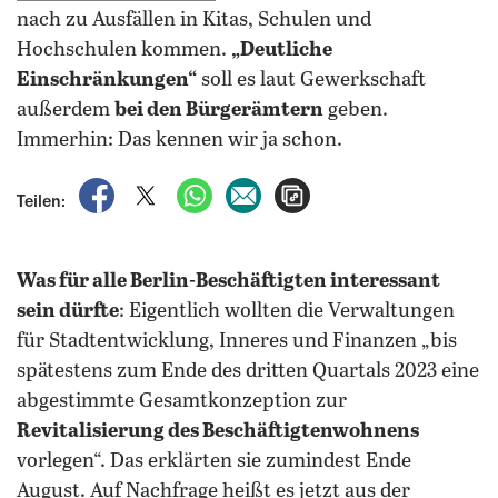
nach zu Ausfällen in Kitas, Schulen und
Hochschulen kommen.
„Deutliche
Einschränkungen“
soll es laut Gewerkschaft
außerdem
bei den Bürgerämtern
geben.
Immerhin: Das kennen wir ja schon.
auf Facebook teilen
auf X teilen
per WhatsApp teilen
per E-Mail teilen
Artikel aufrufen
Teilen:
Was für alle Berlin-Beschäftigten interessant
sein dürfte
: Eigentlich wollten die Verwaltungen
für Stadtentwicklung, Inneres und Finanzen „bis
spätestens zum Ende des dritten Quartals 2023 eine
abgestimmte Gesamtkonzeption zur
Revitalisierung des Beschäftigtenwohnens
vorlegen“. Das erklärten sie zumindest Ende
August. Auf Nachfrage heißt es jetzt aus der