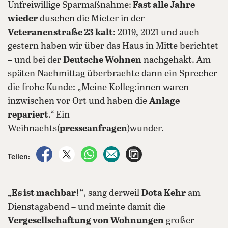
Unfreiwillige Sparmaßnahme:
Fast alle Jahre
wieder
duschen die Mieter in der
Veteranenstraße 23 kalt
: 2019, 2021 und auch
gestern haben wir über das Haus in Mitte berichtet
– und bei der
Deutsche Wohnen
nachgehakt. Am
späten Nachmittag überbrachte dann ein Sprecher
die frohe Kunde: „Meine Kolleg:innen waren
inzwischen vor Ort und haben die
Anlage
repariert
.“ Ein
Weihnachts(
presseanfragen
)wunder.
auf Facebook teilen
auf X teilen
per WhatsApp teilen
per E-Mail teilen
Artikel aufrufen
Teilen:
„Es ist machbar!“
, sang derweil
Dota Kehr
am
Dienstagabend – und meinte damit die
Vergesellschaftung von Wohnungen
großer