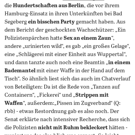
die
Hundertschaften aus Berlin
, die vor ihrem
Hamburg-Einsatz in ihren Unterkünften bei Bad
Segeberg
ein bisschen Party
gemacht haben. Aus
dem Bericht der geschockten Wachschützer: „Ein
Polizistenpärchen hatte
Sex an einem Zaun
“,
andere „urinierten wild“, es gab „ein großes Gelage“,
eine „Schlägerei mit einer Einheit aus Wuppertal“,
und dann tanzte auch noch eine Beamtin „
in einem
Bademantel
mit einer Waffe in der Hand auf dem
Tisch“.
So ähnlich liest sich das auch im Chatverlauf
von Beteiligten: Da ist die Rede von „Tanzen auf
Containern“, „Fickerei“ und „
Strippen mit
Waffen
“, außerdem:„Pissen im Zugverband“ (Q:
rbb) - etwas Restordnung gab es also noch. Der
Senat erklärte nach intensiver Recherche, dass sich
die Polizisten
nicht mit Ruhm bekleckert
hätten -