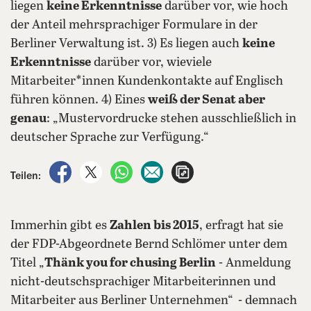
liegen
keine Erkenntnisse
darüber vor, wie hoch
der Anteil mehrsprachiger Formulare in der
Berliner Verwaltung ist. 3) Es liegen auch
keine
Erkenntnisse
darüber vor, wieviele
Mitarbeiter*innen Kundenkontakte auf Englisch
führen können. 4) Eines
weiß der Senat aber
genau
: „Mustervordrucke stehen ausschließlich in
deutscher Sprache zur Verfügung.“
auf Facebook teilen
auf X teilen
per WhatsApp teilen
per E-Mail teilen
Artikel aufrufen
Teilen:
Immerhin gibt es
Zahlen bis 2015
, erfragt hat sie
der FDP-Abgeordnete Bernd Schlömer unter dem
Titel „
Thänk you for chusing Berlin
- Anmeldung
nicht-deutschsprachiger Mitarbeiterinnen und
Mitarbeiter aus Berliner Unternehmen“ - demnach