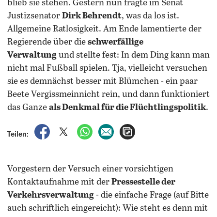
blieb sie stehen. Gestern nun fragte im Senat
Justizsenator
Dirk Behrendt
, was da los ist.
Allgemeine Ratlosigkeit. Am Ende lamentierte der
Regierende über die
schwerfällige
Verwaltung
und stellte fest: In dem Ding kann man
nicht mal Fußball spielen. Tja, vielleicht versuchen
sie es demnächst besser mit Blümchen - ein paar
Beete Vergissmeinnicht rein, und dann funktioniert
das Ganze
als Denkmal für die Flüchtlingspolitik
.
auf Facebook teilen
auf X teilen
per WhatsApp teilen
per E-Mail teilen
Artikel aufrufen
Teilen:
Vorgestern der Versuch einer vorsichtigen
Kontaktaufnahme mit der
Pressestelle der
Verkehrsverwaltung
- die einfache Frage (auf Bitte
auch schriftlich eingereicht): Wie steht es denn mit