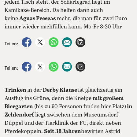
jedem Tisch steht, der Schärfegrad liegt im
Kamikaze-Bereich. Da helfen dann auch
keine
Aguas Frescas
mehr, die man für zwei Euro
immer wieder nachfüllen kann. Mo-Fr 8-20 Uhr
auf Facebook teilen
auf X teilen
per WhatsApp teilen
per E-Mail teilen
Artikel aufrufen
Teilen:
auf Facebook teilen
auf X teilen
per WhatsApp teilen
per E-Mail teilen
Artikel aufrufen
Teilen:
Trinken
in der
Derby Klause
ist gleichzeitig ein
Ausflug ins Grüne, denn die Kneipe
mit großem
Biergarten
(bis zu 90 Personen finden hier Platz)
in
Zehlendorf
liegt zwischen dem Museumsdorf
Düppel und der Tierklinik der FU, direkt neben
Pferdekoppeln.
Seit 38 Jahren
bewirten Astrid