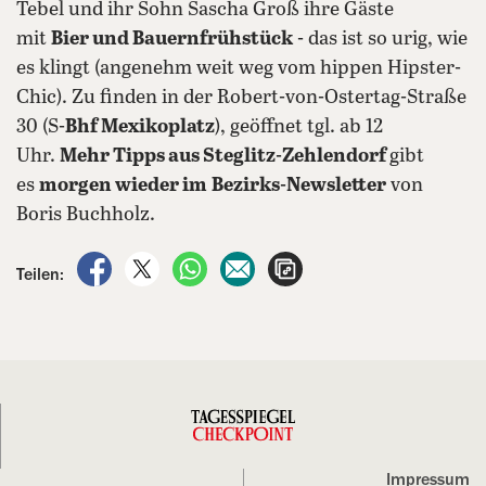
Tebel und ihr Sohn Sascha Groß ihre Gäste
mit
Bier und Bauernfrühstück
- das ist so urig, wie
es klingt (angenehm weit weg vom hippen Hipster-
Chic). Zu finden in der Robert-von-Ostertag-Straße
30 (S-
Bhf Mexikoplatz
), geöffnet tgl. ab 12
Uhr.
Mehr Tipps aus Steglitz-Zehlendorf
gibt
es
morgen wieder im
Bezirks-Newsletter
von
Boris Buchholz.
auf Facebook teilen
auf X teilen
per WhatsApp teilen
per E-Mail teilen
Artikel aufrufen
Teilen:
Impressum