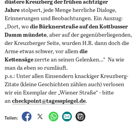
düstere Kreuzberg der frühen achtziger
Jahre
stolpert, jede Menge herrliche Dialoge,
Erinnerungen und Beobachtungen. Ein Auszug:
„Dort, wo
die Bürknerstraße auf den Kottbusser
Damm mündete
, aber auf der gegenüberliegenden,
der Kreuzberger Seite, wurden H.R. dann doch die
Arme etwas schwer, vor allem
die
Kettensäge
zerrte an seinen Gelenken…“ Na wie
man da eben so rumläuft.
p.s.: Unter allen Einsendern knackiger Kreuzberg-
Zitate (kleine Geschichten zählen auch) verlosen
wir ein Exemplar der „Wiener Straße“ - bitte
an
checkpoint@tagesspiegel.de
.
auf Facebook teilen
auf X teilen
per WhatsApp teilen
per E-Mail teilen
Artikel aufrufen
Teilen: