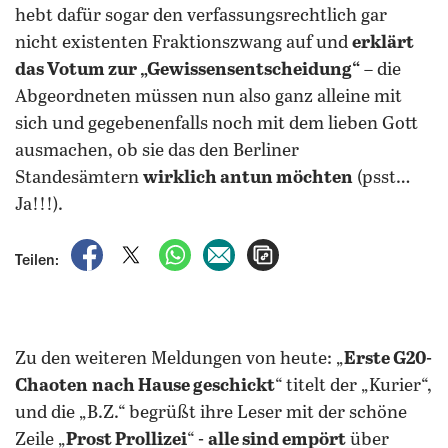
hebt dafür sogar den verfassungsrechtlich gar
nicht existenten Fraktionszwang auf und
erklärt
das Votum zur „Gewissensentscheidung“
– die
Abgeordneten müssen nun also ganz alleine mit
sich und gegebenenfalls noch mit dem lieben Gott
ausmachen, ob sie das den Berliner
Standesämtern
wirklich antun möchten
(psst…
Ja!!!).
auf Facebook teilen
auf X teilen
per WhatsApp teilen
per E-Mail teilen
Artikel aufrufen
Teilen:
Zu den weiteren Meldungen von heute: „
Erste G20-
Chaoten
nach Hause geschickt
“ titelt der „Kurier“,
und die „B.Z.“ begrüßt ihre Leser mit der schöne
Zeile „
Prost Prollizei
“ -
alle sind empört
über