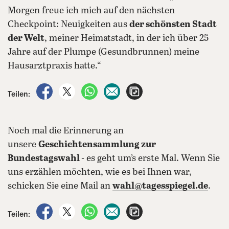
Morgen freue ich mich auf den nächsten
Checkpoint: Neuigkeiten aus
der schönsten Stadt
der Welt
, meiner Heimatstadt, in der ich über 25
Jahre auf der Plumpe (Gesundbrunnen) meine
Hausarztpraxis hatte.“
auf Facebook teilen
auf X teilen
per WhatsApp teilen
per E-Mail teilen
Artikel aufrufen
Teilen:
Noch mal die Erinnerung an
unsere
Geschichtensammlung zur
Bundestagswahl
- es geht um’s erste Mal. Wenn Sie
uns erzählen möchten, wie es bei Ihnen war,
schicken Sie eine Mail an
wahl@tagesspiegel.de
.
auf Facebook teilen
auf X teilen
per WhatsApp teilen
per E-Mail teilen
Artikel aufrufen
Teilen: