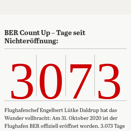
BER Count Up – Tage seit
Nichteröffnung:
3073
3
0
7
3
Flughafenchef Engelbert Lütke Daldrup hat das
Wunder vollbracht: Am 31. Oktober 2020 ist der
Flughafen BER offiziell eröffnet worden. 3.073 Tage