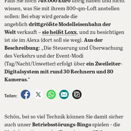
Falls Sie noch
749.000 Euro
übrig haben und nicht
wissen, was Sie mit ihrem 800-qm-Loft anstellen
sollen: Bei ebay wird gerade die
angeblich
drittgrößte Modelleisenbahn der
Welt
verkauft –
sie heißt Loxx
, und zu besichtigen
ist sie im Alexa (dort soll sie weg).
Aus der
Beschreibung
: „Die Steuerung und Überwachung
des Verkehrs und der Event-Modi
(Tag/Nacht/Unwetter) erfolgt über
ein Zweileiter-
Digitalsystem mit rund 30 Rechnern und 80
Kameras
.“
auf Facebook teilen
auf X teilen
per WhatsApp teilen
per E-Mail teilen
Artikel aufrufen
Teilen:
Schön, bei so viel Technik können Sie damit sicher
auch unser
Betriebsstörungs-Bingo
spielen - die