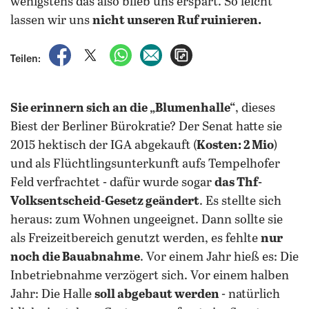
wenigstens das also blieb uns erspart. So leicht
lassen wir uns
nicht unseren Ruf ruinieren.
auf Facebook teilen
auf X teilen
per WhatsApp teilen
per E-Mail teilen
Artikel aufrufen
Teilen:
Sie erinnern sich an die „Blumenhalle“
, dieses
Biest der Berliner Bürokratie? Der Senat hatte sie
2015 hektisch der IGA abgekauft (
Kosten: 2 Mio
)
und als Flüchtlingsunterkunft aufs Tempelhofer
Feld verfrachtet - dafür wurde sogar
das Thf-
Volksentscheid-Gesetz geändert
. Es stellte sich
heraus: zum Wohnen ungeeignet. Dann sollte sie
als Freizeitbereich genutzt werden, es fehlte
nur
noch die Bauabnahme
. Vor einem Jahr hieß es: Die
Inbetriebnahme verzögert sich. Vor einem halben
Jahr: Die Halle
soll abgebaut werden
- natürlich