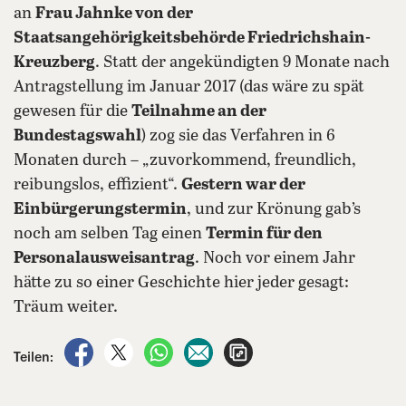
an
Frau Jahnke von der
Staatsangeh
ö
rigkeitsbeh
ö
rde Friedrichshain-
Kreuzberg
. Statt der angekündigten 9 Monate nach
Antragstellung im Januar 2017 (das wäre zu spät
gewesen für die
Teilnahme an der
Bundestagswahl
) zog sie das Verfahren in 6
Monaten durch – „zuvorkommend, freundlich,
reibungslos, effizient“.
Gestern war der
Einbürgerungstermin
, und zur Krönung gab’s
noch am selben Tag einen
Termin für den
Personalausweisantrag
. Noch vor einem Jahr
hätte zu so einer Geschichte hier jeder gesagt:
Träum weiter.
auf Facebook teilen
auf X teilen
per WhatsApp teilen
per E-Mail teilen
Artikel aufrufen
Teilen: