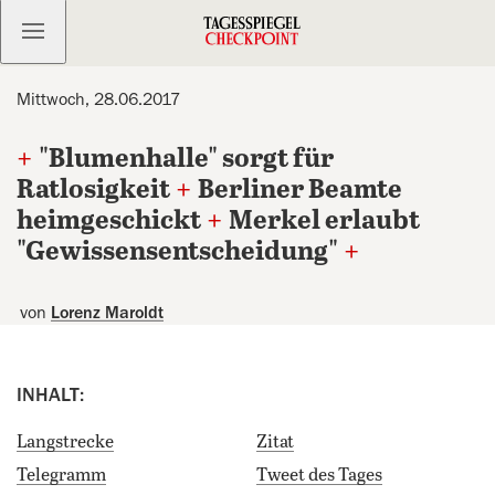
Kostenlos anmelden
Mittwoch, 28.06.2017
+
"Blumenhalle" sorgt für
Ratlosigkeit
+
Berliner Beamte
heimgeschickt
+
Merkel erlaubt
"Gewissensentscheidung"
+
von
Lorenz Maroldt
INHALT:
Langstrecke
Zitat
Telegramm
Tweet des Tages