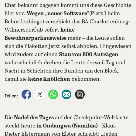
Eher bekannt dagegen kommt uns diese Geschichte
hier vor:
Wegen „neuer Software“
(Platz 1 beim
Behördenbingo) verschickt das BA Charlottenburg-
Wilmersdorf ab sofort
keine
Bewohnerparkausweise
mehr – die Leute sollen
sich die Plaketten jetzt selbst abholen. Hingewiesen
wird zudem auf einen
Stau von 800 Anträgen
–
wahrscheinlich drehen die Leute derweil Tag und
Nacht in Schichten ihre Runden um den Block,
damit sie
keine Knöllchen
bekommen.
auf Facebook teilen
auf X teilen
per WhatsApp teilen
per E-Mail teilen
Artikel aufrufen
Teilen:
Die
Nadel des Tages
auf der Checkpoint-Weltkarte
steckt heute
in Ondangwa (Namibia)
- Klaus-
Dieter Elstermann von Elster schreibt: „Jeden