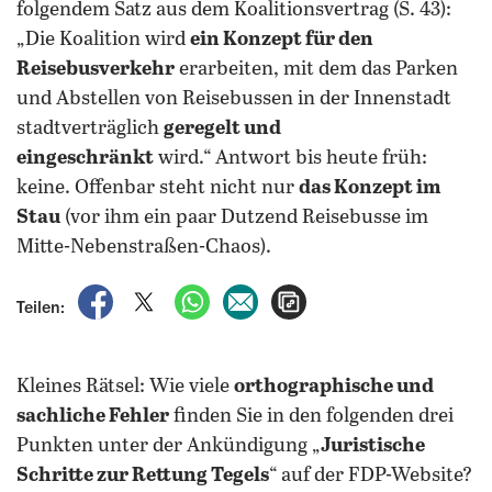
folgendem Satz aus dem Koalitionsvertrag (S. 43):
„Die Koalition wird
ein Konzept für den
Reisebusverkehr
erarbeiten, mit dem das Parken
und Abstellen von Reisebussen in der Innenstadt
stadtverträglich
geregelt und
eingeschränkt
wird.“ Antwort bis heute früh:
keine. Offenbar steht nicht nur
das Konzept im
Stau
(vor ihm ein paar Dutzend Reisebusse im
Mitte-Nebenstraßen-Chaos).
auf Facebook teilen
auf X teilen
per WhatsApp teilen
per E-Mail teilen
Artikel aufrufen
Teilen:
Kleines Rätsel: Wie viele
orthographische und
sachliche Fehler
finden Sie in den folgenden drei
Punkten unter der Ankündigung „
Juristische
Schritte zur Rettung Tegels
“ auf der FDP-Website?