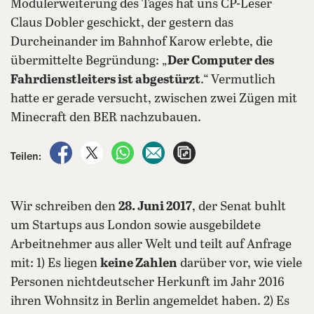
Modulerweiterung des Tages hat uns CP-Leser
Claus Dobler geschickt, der gestern das
Durcheinander im Bahnhof Karow erlebte, die
übermittelte Begründung: „
Der Computer des
Fahrdienstleiters ist abgestürzt
.“ Vermutlich
hatte er gerade versucht, zwischen zwei Zügen mit
Minecraft den BER nachzubauen.
auf Facebook teilen
auf X teilen
per WhatsApp teilen
per E-Mail teilen
Artikel aufrufen
Teilen:
Wir schreiben den
28. Juni 2017
, der Senat buhlt
um Startups aus London sowie ausgebildete
Arbeitnehmer aus aller Welt und teilt auf Anfrage
mit: 1) Es liegen
keine Zahlen
darüber vor, wie viele
Personen nichtdeutscher Herkunft im Jahr 2016
ihren Wohnsitz in Berlin angemeldet haben. 2) Es