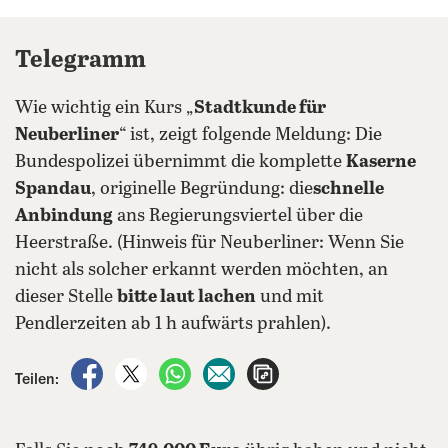
Telegramm
Wie wichtig ein Kurs „
Stadtkunde für
Neuberliner
“ ist, zeigt folgende Meldung: Die
Bundespolizei übernimmt die komplette
Kaserne
Spandau
, originelle Begründung: die
schnelle
Anbindung
ans Regierungsviertel über die
Heerstraße. (Hinweis für Neuberliner: Wenn Sie
nicht als solcher erkannt werden möchten, an
dieser Stelle
bitte laut lachen
und mit
Pendlerzeiten ab 1 h aufwärts prahlen).
auf Facebook teilen
auf X teilen
per WhatsApp teilen
per E-Mail teilen
Artikel aufrufen
Teilen: