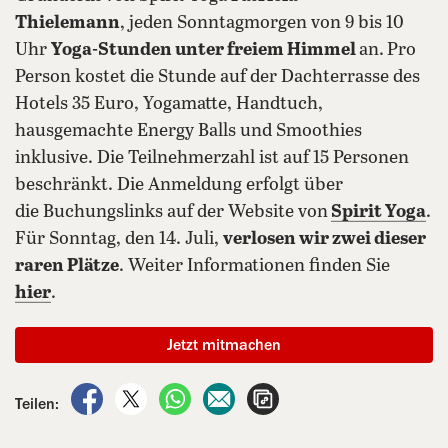
Thielemann
, jeden Sonntagmorgen von 9 bis 10
Uhr
Yoga-Stunden unter freiem Himmel
an.
Pro
Person kostet die Stunde auf der Dachterrasse des
Hotels 35 Euro, Yogamatte, Handtuch,
hausgemachte Energy Balls und Smoothies
inklusive. Die Teilnehmerzahl ist auf 15 Personen
beschränkt. Die Anmeldung erfolgt über
die Buchungslinks auf der Website von
Spirit Yoga
.
Für Sonntag, den 14. Juli,
verlosen wir zwei dieser
raren Plätze
. Weiter Informationen finden Sie
hier
.
Jetzt mitmachen
auf Facebook teilen
auf X teilen
per WhatsApp teilen
per E-Mail teilen
Artikel aufrufen
Teilen: