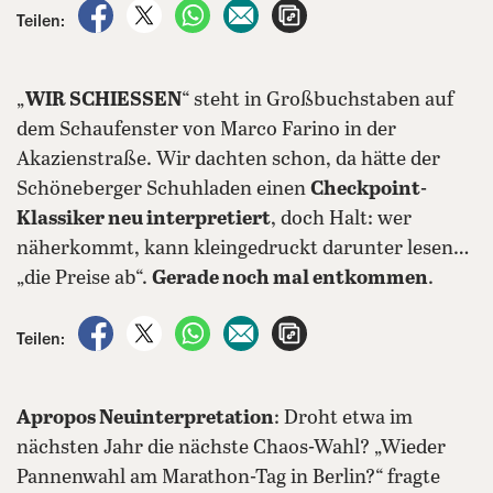
auf Facebook teilen
auf X teilen
per WhatsApp teilen
per E-Mail teilen
Artikel aufrufen
Teilen:
„
WIR SCHIESSEN
“ steht in Großbuchstaben auf
dem Schaufenster von Marco Farino in der
Akazienstraße. Wir dachten schon, da hätte der
Schöneberger Schuhladen einen
Checkpoint-
Klassiker neu interpretiert
, doch Halt: wer
näherkommt, kann kleingedruckt darunter lesen…
„die Preise ab“.
Gerade noch mal entkommen
.
auf Facebook teilen
auf X teilen
per WhatsApp teilen
per E-Mail teilen
Artikel aufrufen
Teilen:
Apropos Neuinterpretation
: Droht etwa im
nächsten Jahr die nächste Chaos-Wahl? „Wieder
Pannenwahl am Marathon-Tag in Berlin?“ fragte