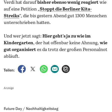
Verdi hat darauf
bisher ebenso wenig reagiert
wie
auf eine Petition „
Stoppt die Berliner Kita-
Streiks
“, die bis gestern Abend gut 1300 Menschen
unterschrieben hatten.
Und wer jetzt sagt:
Hier geht’s ja zu wie im
Kindergarten
, der hat offenbar keine Ahnung,
wie
gut organisiert
es da trotz der großen Personalnot
abläuft.
auf Facebook teilen
auf X teilen
per WhatsApp teilen
per E-Mail teilen
Artikel aufrufen
Teilen:
Anzeige
Future Day / Nachhaltigkeitstag