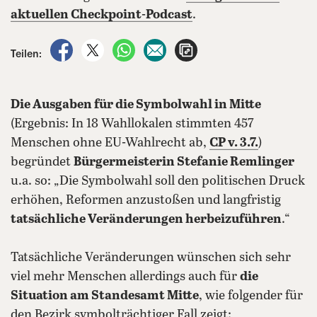
aktuellen Checkpoint-Podcast
.
auf Facebook teilen
auf X teilen
per WhatsApp teilen
per E-Mail teilen
Artikel aufrufen
Teilen:
Die Ausgaben für die Symbolwahl in Mitte
(Ergebnis: In 18 Wahllokalen stimmten 457
Menschen ohne EU-Wahlrecht ab,
CP v. 3.7.
)
begründet
Bürgermeisterin Stefanie Remlinger
u.a. so: „Die Symbolwahl soll den politischen Druck
erhöhen, Reformen anzustoßen und langfristig
tatsächliche Veränderungen herbeizuführen
.“
Tatsächliche Veränderungen wünschen sich sehr
viel mehr Menschen allerdings auch für
die
Situation am Standesamt Mitte
, wie folgender für
den Bezirk symbolträchtiger Fall zeigt: