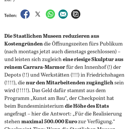
auf Facebook teilen
auf X teilen
per WhatsApp teilen
per E-Mail teilen
Artikel aufrufen
Teilen:
Die Staatlichen Museen
reduzieren aus
Kostengründen
die Öffnungszeiten fürs Publikum
(nach montags jetzt auch dienstags geschlossen) –
und leisten sich zugleich
eine riesige Skulptur
aus
reinem Carrara-Marmor
für den Innenhof (!) der
Depots (!!) und Werkstätten (!!!) in Friedrichshagen
(!!!!), die
nur den Mitarbeitenden zugänglich
sein
wird (!!!!!). Das Geld dafür stammt aus dem
Programm „Kunst am Bau“, der Checkpoint hat
beim Bundesministerium
die Höhe des Etats
angefragt – hier die Antwort: „Für die Realisierung
stehen
maximal 500.000 Euro
zur Verfügung.“