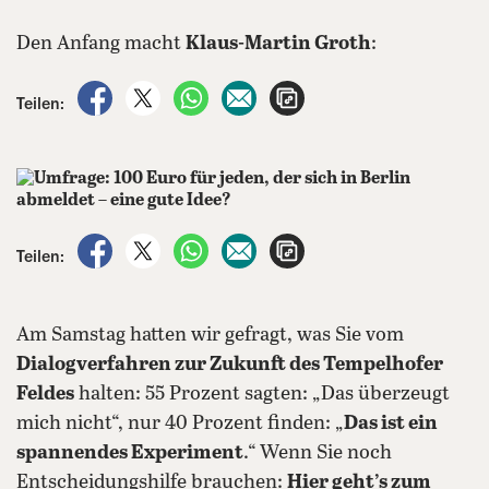
Den Anfang macht
Klaus-Martin Groth
:
auf Facebook teilen
auf X teilen
per WhatsApp teilen
per E-Mail teilen
Artikel aufrufen
Teilen:
auf Facebook teilen
auf X teilen
per WhatsApp teilen
per E-Mail teilen
Artikel aufrufen
Teilen:
Am Samstag hatten wir gefragt, was Sie vom
Dialogverfahren zur Zukunft des Tempelhofer
Feldes
halten: 55 Prozent sagten: „Das überzeugt
mich nicht“, nur 40 Prozent finden: „
Das ist ein
spannendes Experiment
.“ Wenn Sie noch
Entscheidungshilfe brauchen:
Hier geht’s zum