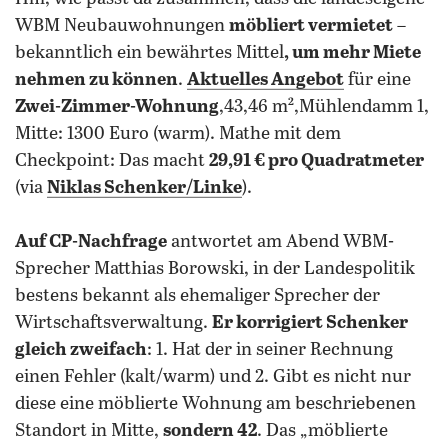
WBM Neubauwohnungen
möbliert vermietet
–
bekanntlich ein bewährtes Mittel
, um mehr Miete
nehmen zu können
.
Aktuelles Angebot
für eine
Zwei-Zimmer-Wohnung
,43,46 m²,Mühlendamm 1,
Mitte: 1300 Euro (warm). Mathe mit dem
Checkpoint: Das macht
29,91 € pro Quadratmeter
(via
Niklas Schenker/Linke
).
Auf CP-Nachfrage
antwortet am Abend WBM-
Sprecher Matthias Borowski, in der Landespolitik
bestens bekannt als ehemaliger Sprecher der
Wirtschaftsverwaltung.
Er korrigiert Schenker
gleich zweifach
: 1. Hat der in seiner Rechnung
einen Fehler (kalt/warm) und 2. Gibt es nicht nur
diese eine möblierte Wohnung am beschriebenen
Standort in Mitte,
sondern 42
. Das „möblierte