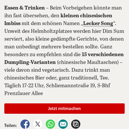
Essen & Trinken
– Beim Vorbeigehen könnte man
ihn fast übersehen, den
kleinen chinesischen
Imbiss
mit dem schönen Namen „
Lecker Song
“.
Unweit des Helmholtzplatzes werden hier Dim Sum
serviert, also kleine gedämpfte Gerichte, von denen
man unbedingt mehrere bestellen sollte. Ganz
besonders zu empfehlen sind die
15 verschiedenen
Dumpling-Varianten
(chinesische Maultaschen) –
viele davon sind vegetarisch. Dazu trinkt man
chinesisches Bier oder, ganz traditionell, Tee.
Täglich 17-22 Uhr, Schliemannstraße 19, S-Bhf
Prenzlauer Allee
Jetzt mitmachen
auf Facebook teilen
auf X teilen
per WhatsApp teilen
per E-Mail teilen
Artikel aufrufen
Teilen: