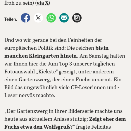
froh zu sein) (
via X
)
auf Facebook teilen
auf X teilen
per WhatsApp teilen
per E-Mail teilen
Artikel aufrufen
Teilen:
Und wo wir gerade bei den Feinheiten der
europäischen Politik sind: Die reichen
bis in
manchen Kleingarten hinein
. Am Samstag hatten
wir Ihnen hier die Juni Top 3 unserer täglichen
Fotoauswahl „Kiekste“ gezeigt, unter anderem
einen Gartenzwerg, der einen Fuchs umarmt. Ein
Bild das ungewöhnlich viele CP-Leserinnen und -
Leser nervös machte.
„Der Gartenzwerg in Ihrer Bilderserie machte uns
heute aus aktuellem Anlass stutzig:
Zeigt eher dem
Fuchs etwa den Wolfsgruß
?“ fragte Felicitas