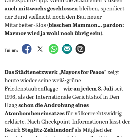
Checkpoint-Tipp: Wenn die Staatlichen Museen
auch mittwochs geschlossen
bleiben, spendiert
der Bund vielleicht noch den Bau neuer
Mitarbeiter-Klos (
bisschen Mammon… pardon:
Marmor wird ja wohl noch übrig sein
).
auf Facebook teilen
auf X teilen
per WhatsApp teilen
per E-Mail teilen
Artikel aufrufen
Teilen:
Das Städtenetzwerk „Mayors for Peace“
zeigt
heute wieder seine weiß-grüne
Friedenstaubenflagge –
wie an jedem 8. Juli
seit
1996, als der Internationale Gerichtshof in Den
Haag
schon die Androhung eines
Atombombeneinsatzes
für völkerrechtswidrig
erklärte. Nach Checkpoint-Informationen lässt der
Bezirk
Steglitz-Zehlendorf
als Mitglied der