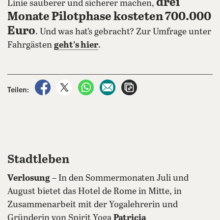
drei
Linie sauberer und sicherer machen,
Monate Pilotphase kosteten 700.000
Euro
. Und was hat’s gebracht? Zur Umfrage unter
Fahrgästen
geht’s hier
.
auf Facebook teilen
auf X teilen
per WhatsApp teilen
per E-Mail teilen
Artikel aufrufen
Teilen:
Stadtleben
Verlosung
– In den Sommermonaten Juli und
August bietet das Hotel de Rome in Mitte, in
Zusammenarbeit mit der Yogalehrerin und
Gründerin von Spirit Yoga
Patricia