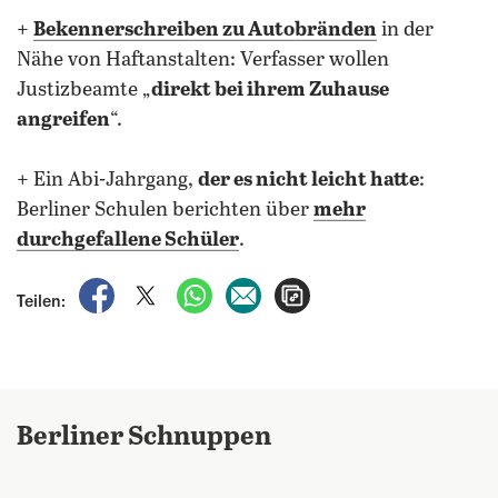
+
Bekennerschreiben zu Autobränden
in der
Nähe von Haftanstalten: Verfasser wollen
Justizbeamte „
direkt bei ihrem Zuhause
angreifen
“.
+ Ein Abi-Jahrgang,
der es nicht leicht hatte
:
Berliner Schulen berichten über
mehr
durchgefallene Schüler
.
auf Facebook teilen
auf X teilen
per WhatsApp teilen
per E-Mail teilen
Artikel aufrufen
Teilen:
Berliner Schnuppen