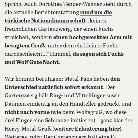
Spring. Auch Dorothea Tepper-Wagner sieht durch
die aktuelle Berichterstattung
rund um die
türkische Nationalmannschaft
„keinen
freundlichen Gartenzwerg, der einen Fuchs
streichelt, sondern
einen hochgereckten Arm mit
besagtem Gruß
, unter dem ein kleiner Fuchs
durchschleicht…“ Himmel,
da sagen sich Fuchs
und Wolf Gute Nacht
.
Wir können beruhigen: Metal-Fans haben
den
Unterschied natürlich sofort erkannt
. Der
Gartenzwerg hält Ring- und Mittelfinger sowie
Daumen eindeutig an den Handteller gedrückt und
nicht nach vorne
(wie beim Wolfsgruß, wo diese
drei Finger eine Schnauze imitieren) – ganz klar der
Heavy-Metal-Gruß (
weitere Erläuterung hier
).
Weiteres Indiz: Der Gartenzwerg hält eine E-