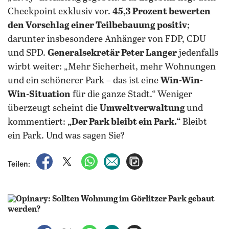
Checkpoint exklusiv vor.
45,3 Prozent bewerten
den Vorschlag einer Teilbebauung positiv
;
darunter insbesondere Anhänger von FDP, CDU
und SPD.
Generalsekretär Peter Langer
jedenfalls
wirbt weiter: „Mehr Sicherheit, mehr Wohnungen
und ein schönerer Park – das ist eine
Win-Win-
Win-Situation
für die ganze Stadt.“ Weniger
überzeugt scheint die
Umweltverwaltung
und
kommentiert:
„Der Park bleibt ein Park.“
Bleibt
ein Park. Und was sagen Sie?
auf Facebook teilen
auf X teilen
per WhatsApp teilen
per E-Mail teilen
Artikel aufrufen
Teilen: