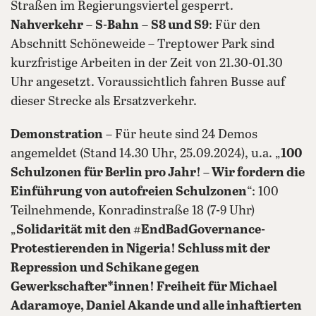
Straßen im Regierungsviertel gesperrt.
Nahverkehr
–
S-Bahn
–
S8 und S9
: Für den
Abschnitt Schöneweide – Treptower Park sind
kurzfristige Arbeiten in der Zeit von 21.30-01.30
Uhr angesetzt. Voraussichtlich fahren Busse auf
dieser Strecke als Ersatzverkehr.
Demonstration
– Für heute sind 24 Demos
angemeldet (Stand 14.30 Uhr, 25.09.2024), u.a. „
100
Schulzonen für Berlin pro Jahr! –
Wir fordern die
Einführung von autofreien Schulzonen
“: 100
Teilnehmende, Konradinstraße 18 (7-9 Uhr)
„
Solidarität mit den #EndBadGovernance-
Protestierenden in Nigeria! Schluss mit der
Repression und Schikane gegen
Gewerkschafter*innen! Freiheit für Michael
Adaramoye, Daniel Akande und alle inhaftierten