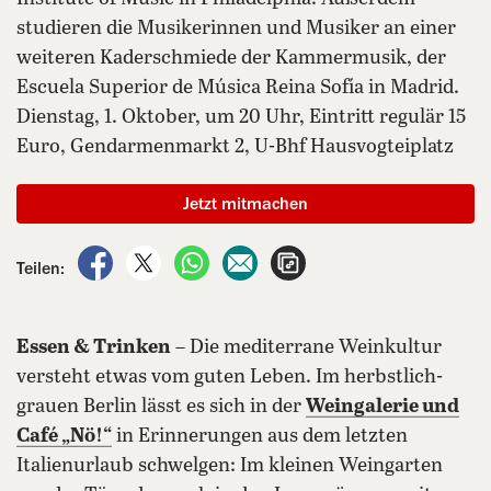
studieren die Musikerinnen und Musiker an einer
weiteren Kaderschmiede der Kammermusik, der
Escuela Superior de Música Reina Sofía in Madrid.
Dienstag, 1. Oktober, um 20 Uhr, Eintritt regulär 15
Euro, Gendarmenmarkt 2, U-Bhf Hausvogteiplatz
Jetzt mitmachen
auf Facebook teilen
auf X teilen
per WhatsApp teilen
per E-Mail teilen
Artikel aufrufen
Teilen:
Essen & Trinken
– Die mediterrane Weinkultur
versteht etwas vom guten Leben. Im herbstlich-
grauen Berlin lässt es sich in der
Weingalerie und
Café „Nö!“
in Erinnerungen aus dem letzten
Italienurlaub schwelgen: Im kleinen Weingarten