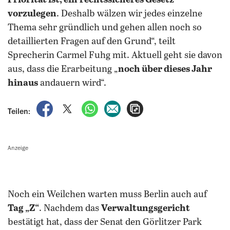
Priorität ist, ein
rechtssicheres Gesetz
vorzulegen
. Deshalb wälzen wir jedes einzelne
Thema sehr gründlich und gehen allen noch so
detaillierten Fragen auf den Grund“, teilt
Sprecherin Carmel Fuhg mit. Aktuell geht sie davon
aus, dass die Erarbeitung „
noch über dieses Jahr
hinaus
andauern wird“.
auf Facebook teilen
auf X teilen
per WhatsApp teilen
per E-Mail teilen
Artikel aufrufen
Teilen:
Anzeige
Noch ein Weilchen warten muss Berlin auch auf
Tag „Z“
. Nachdem das
Verwaltungsgericht
bestätigt hat, dass der Senat den Görlitzer Park