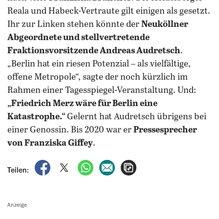
Reala und Habeck-Vertraute gilt einigen als gesetzt.
Ihr zur Linken stehen könnte der
Neuköllner
Abgeordnete und stellvertretende
Fraktionsvorsitzende Andreas Audretsch
.
„Berlin hat ein riesen Potenzial – als vielfältige,
offene Metropole“, sagte der noch kürzlich im
Rahmen einer Tagesspiegel-Veranstaltung. Und:
„Friedrich Merz wäre für Berlin eine
Katastrophe.“
Gelernt hat Audretsch übrigens bei
einer Genossin. Bis 2020 war er
Pressesprecher
von Franziska Giffey
.
auf Facebook teilen
auf X teilen
per WhatsApp teilen
per E-Mail teilen
Artikel aufrufen
Teilen:
Anzeige