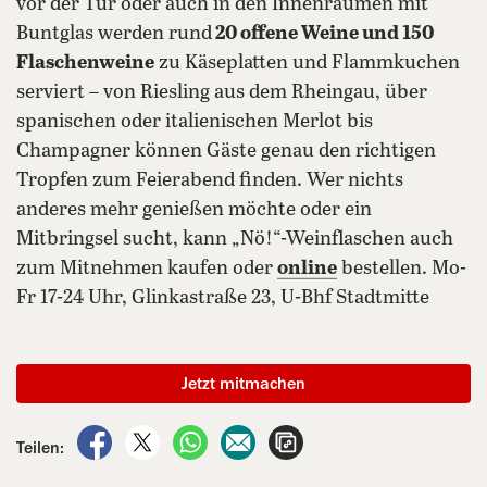
vor der Tür oder auch in den Innenräumen mit
Buntglas werden rund
20 offene Weine und 150
Flaschenweine
zu Käseplatten und Flammkuchen
serviert – von Riesling aus dem Rheingau, über
spanischen oder italienischen Merlot bis
Champagner können Gäste genau den richtigen
Tropfen zum Feierabend finden. Wer nichts
anderes mehr genießen möchte oder ein
Mitbringsel sucht, kann „Nö!“-Weinflaschen auch
zum Mitnehmen kaufen oder
online
bestellen. Mo-
Fr 17-24 Uhr, Glinkastraße 23, U-Bhf Stadtmitte
Jetzt mitmachen
auf Facebook teilen
auf X teilen
per WhatsApp teilen
per E-Mail teilen
Artikel aufrufen
Teilen: