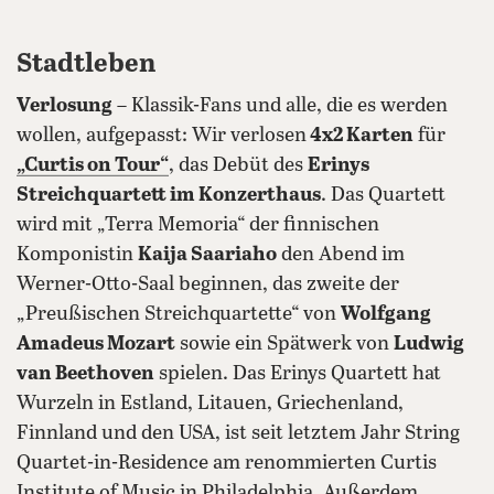
Stadtleben
Verlosung
– Klassik-Fans und alle, die es werden
wollen, aufgepasst: Wir verlosen
4x2 Karten
für
„Curtis on Tour“
, das Debüt des
Erinys
Streichquartett im Konzerthaus
. Das Quartett
wird mit „Terra Memoria“ der finnischen
Komponistin
Kaija Saariaho
den Abend im
Werner-Otto-Saal beginnen, das zweite der
„Preußischen Streichquartette“ von
Wolfgang
Amadeus Mozart
sowie ein Spätwerk von
Ludwig
van Beethoven
spielen. Das Erinys Quartett hat
Wurzeln in Estland, Litauen, Griechenland,
Finnland und den USA, ist seit letztem Jahr String
Quartet-in-Residence am renommierten Curtis
Institute of Music in Philadelphia. Außerdem