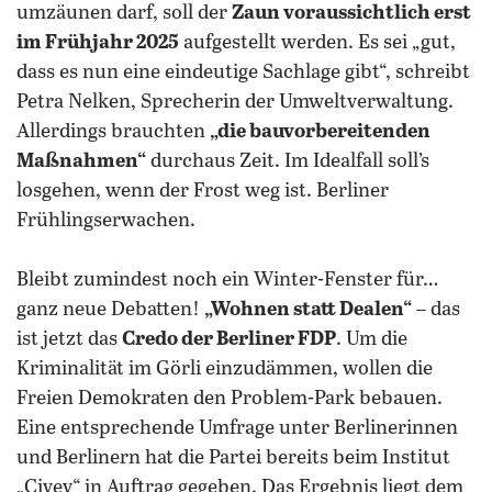
umzäunen darf, soll der
Zaun voraussichtlich erst
im Frühjahr 2025
aufgestellt werden. Es sei „gut,
dass es nun eine eindeutige Sachlage gibt“, schreibt
Petra Nelken, Sprecherin der Umweltverwaltung.
Allerdings brauchten
„die bauvorbereitenden
Maßnahmen“
durchaus Zeit. Im Idealfall soll’s
losgehen, wenn der Frost weg ist. Berliner
Frühlingserwachen.
Bleibt zumindest noch ein Winter-Fenster für…
ganz neue Debatten!
„Wohnen statt Dealen“
– das
ist jetzt das
Credo der Berliner FDP
. Um die
Kriminalität im Görli einzudämmen, wollen die
Freien Demokraten den Problem-Park bebauen.
Eine entsprechende Umfrage unter Berlinerinnen
und Berlinern hat die Partei bereits beim Institut
„Civey“ in Auftrag gegeben. Das Ergebnis liegt dem