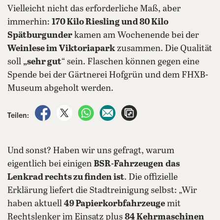
Vielleicht nicht das erforderliche Maß, aber
immerhin:
170 Kilo Riesling und 80 Kilo
Spätburgunder
kamen am Wochenende bei der
Weinlese im Viktoriapark
zusammen. Die Qualität
soll
„sehr gut
“ sein. Flaschen können gegen eine
Spende bei der Gärtnerei Hofgrün und dem FHXB-
Museum abgeholt werden.
auf Facebook teilen
auf X teilen
per WhatsApp teilen
per E-Mail teilen
Artikel aufrufen
Teilen:
Und sonst? Haben wir uns gefragt, warum
eigentlich bei einigen
BSR-Fahrzeugen
das
Lenkrad rechts zu finden ist
. Die offizielle
Erklärung liefert die Stadtreinigung selbst: „Wir
haben aktuell
49 Papierkorbfahrzeuge
mit
Rechtslenker im Einsatz plus
84 Kehrmaschinen