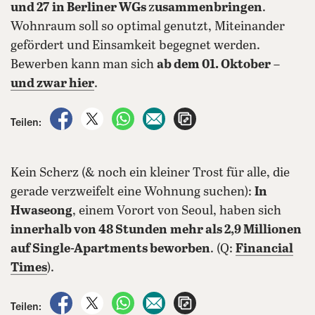
und 27
in Berliner WGs
z
usammenbringen
.
Wohnraum soll so optimal genutzt, Miteinander
gefördert und Einsamkeit begegnet werden.
Bewerben kann man sich
ab dem 01. Oktober
–
und zwar hier
.
auf Facebook teilen
auf X teilen
per WhatsApp teilen
per E-Mail teilen
Artikel aufrufen
Teilen:
Kein Scherz (& noch ein kleiner Trost für alle, die
gerade verzweifelt eine Wohnung suchen):
In
Hwaseong
, einem Vorort von Seoul, haben sich
innerhalb von 48 Stunden
mehr als 2,9 Millionen
auf Single-Apartments beworben
. (Q:
Financial
Times
).
auf Facebook teilen
auf X teilen
per WhatsApp teilen
per E-Mail teilen
Artikel aufrufen
Teilen: