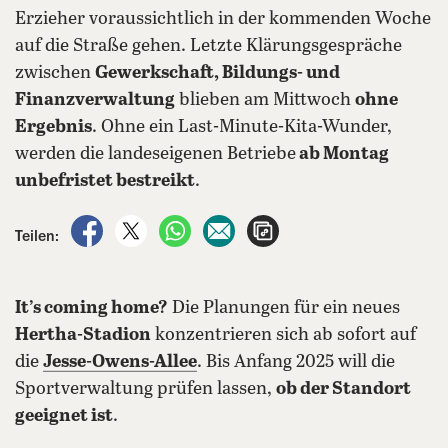
Erzieher voraussichtlich in der kommenden Woche
auf die Straße gehen. Letzte Klärungsgespräche
zwischen
Gewerkschaft, Bildungs- und
Finanzverwaltung
blieben am Mittwoch
ohne
Ergebnis
. Ohne ein Last-Minute-Kita-Wunder,
werden die landeseigenen Betriebe
ab Montag
unbefristet bestreikt
.
auf Facebook teilen
auf X teilen
per WhatsApp teilen
per E-Mail teilen
Artikel aufrufen
Teilen:
It’s coming home?
Die Planungen für ein neues
Hertha-Stadion
konzentrieren sich ab sofort auf
die
Jesse-Owens-Allee
. Bis Anfang 2025 will die
Sportverwaltung prüfen lassen,
ob der Standort
geeignet ist
.