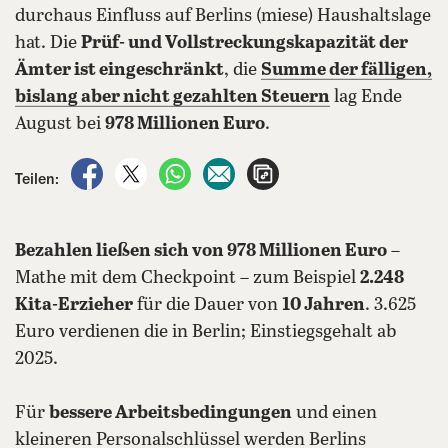
durchaus Einfluss auf Berlins (miese) Haushaltslage
hat. Die
Prüf- und Vollstreckungskapazität der
Ämter ist eingeschränkt
, die
Summe der fälligen,
bislang aber nicht gezahlten Steuern
lag Ende
August bei
978 Millionen Euro
.
auf Facebook teilen
auf X teilen
per WhatsApp teilen
per E-Mail teilen
Artikel aufrufen
Teilen:
Bezahlen ließen sich von 978 Millionen Euro
–
Mathe mit dem Checkpoint – zum Beispiel
2.248
Kita-Erzieher
für die Dauer von
10 Jahren
. 3.625
Euro verdienen die in Berlin; Einstiegsgehalt ab
2025.
Für
bessere Arbeitsbedingungen
und einen
kleineren Personalschlüssel werden Berlins