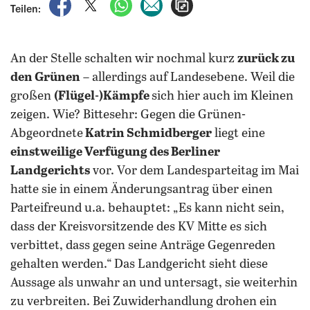
auf Facebook teilen
auf X teilen
per WhatsApp teilen
per E-Mail teilen
Artikel aufrufen
Teilen:
An der Stelle schalten wir nochmal kurz
zurück zu
den Grünen
– allerdings auf Landesebene. Weil die
großen
(Flügel-)Kämpfe
sich hier auch im Kleinen
zeigen. Wie? Bittesehr: Gegen die Grünen-
Abgeordnete
Katrin Schmidberger
liegt eine
einstweilige Verfügung des Berliner
Landgerichts
vor. Vor dem Landesparteitag im Mai
hatte sie in einem Änderungsantrag über einen
Parteifreund u.a. behauptet: „Es kann nicht sein,
dass der Kreisvorsitzende des KV Mitte es sich
verbittet, dass gegen seine Anträge Gegenreden
gehalten werden.“ Das Landgericht sieht diese
Aussage als unwahr an und untersagt, sie weiterhin
zu verbreiten. Bei Zuwiderhandlung drohen ein