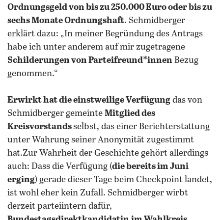
Ordnungsgeld von bis zu 250.000 Euro oder bis zu
sechs Monate Ordnungshaft
. Schmidberger
erklärt dazu: „In meiner Begründung des Antrags
habe ich unter anderem auf mir zugetragene
Schilderungen von Parteifreund*innen
Bezug
genommen.“
Erwirkt hat die einstweilige Verfügung
das von
Schmidberger gemeinte
Mitglied des
Kreisvorstands
selbst, das einer Berichterstattung
unter Wahrung seiner Anonymität zugestimmt
hat.Zur Wahrheit der Geschichte gehört allerdings
auch: Dass die Verfügung (
die bereits im Juni
erging
) gerade dieser Tage beim Checkpoint landet,
ist wohl eher kein Zufall. Schmidberger wirbt
derzeit parteiintern dafür,
Bundestagsdirektkandidatin
im Wahlkreis