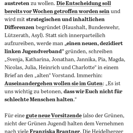
austreten
zu wollen.
Die Entscheidung soll
bereits vor Wochen getroffen worden sein
und
wird mit
strategischen und inhaltlichen
Differenzen
begründet (Haushalt, Bundeswehr,
Lützerath, Asyl). Statt sich innerparteilich
aufzureiben, werde man
„einen neuen, dezidiert
linken Jugendverband“
gründen, schreiben
„Svenja, Katharina, Jonathan, Jannika, Pia, Magda,
Nicolas, Julia, Heinrich und Charlotte“ in einem
Brief an den „alten“ Vorstand. Immerhin:
Auseinandergehen wollen sie im Guten
: „Es ist
uns wichtig zu betonen,
dass wir Euch
nicht für
schlechte Menschen halten
.“
Für eine
gute neue Vorsitzende
(also der Grünen,
nicht der Grünen Jugend) halten dem Vernehmen
nach viele
Franziska Brantner
. Die Heidelberger