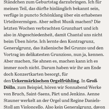
Ständchen zum Geburtstag darzubringen. Ich für
meinen Teil, das dürfte hinlänglich bekannt sein,
verfüge in puncto Schönklang über ein erhabenes
Urteilsvermögen. Aber selbst Musik machen? Die
letzten Wochen verbrachten Grunzhart und ich
also in Abgeschiedenheit, damit Chantal uns nicht
beim Üben hörte. Ich lernte den Kontragrunz,
Generalgrunz, das italienische Bel Grunzo und den
Vortrag im delikatesten Grunzioso, nun ja, kennen.
Aber machen, Sie ahnen es, machen kann ich es
immer noch nicht. Darum haben wir ihr am Ende
doch Konzertkarten besorgt, für
den
Uckermärkischen Orgelfrühling
. In
Groß
Dölln
, zum Beispiel, hören wir Sonnabend Werke
von Bruch, Saint-Saens, Pärt und Jenkins. Aenne
Stauner werkelt an der Orgel und Regine Daniels-
Stoll am Violoncello. Also kein Generalgrunz, davon