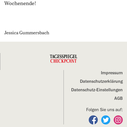
Wochenende!
Jessica Gummersbach
Impressum
Datenschutz­erklärung
Datenschutz-Einstellungen
AGB
Folgen Sie uns auf:
Folgen Sie un
Folgen S
Fo