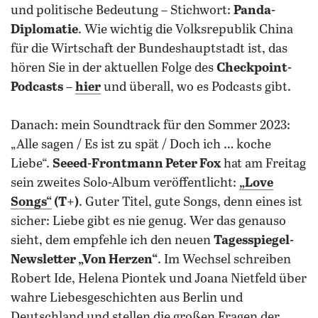
und politische Bedeutung – Stichwort:
Panda-
Diplomatie
. Wie wichtig die Volksrepublik China
für die Wirtschaft der Bundeshauptstadt ist, das
hören Sie in der aktuellen Folge des
Checkpoint-
Podcasts
–
hier
und überall, wo es Podcasts gibt.
Danach: mein Soundtrack für den Sommer 2023:
„Alle sagen / Es ist zu spät / Doch ich … koche
Liebe“.
Seeed-Frontmann Peter Fox
hat am Freitag
sein zweites Solo-Album veröffentlicht:
„Love
Songs“
(T+)
. Guter Titel, gute Songs, denn eines ist
sicher: Liebe gibt es nie genug. Wer das genauso
sieht, dem empfehle ich den neuen
Tagesspiegel-
Newsletter „Von Herzen“
. Im Wechsel schreiben
Robert Ide, Helena Piontek und Joana Nietfeld über
wahre Liebesgeschichten aus Berlin und
Deutschland und stellen die großen Fragen der