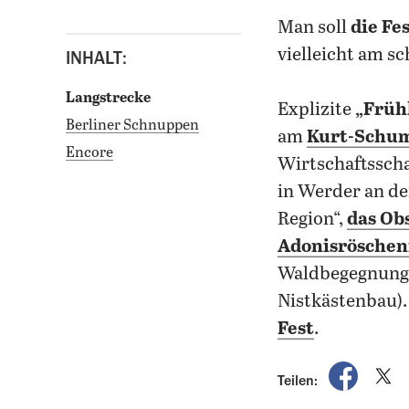
man soll
die Fe
vielleicht am s
INHALT:
Langstrecke
Explizite
„Früh
Berliner Schnuppen
am
Kurt-Schum
Encore
Wirtschaftsscha
in Werder an de
Region“,
das Ob
Adonisröschen
Waldbegegnungs
Nistkästenbau). 
Fest
.
auf Fac
a
Teilen: