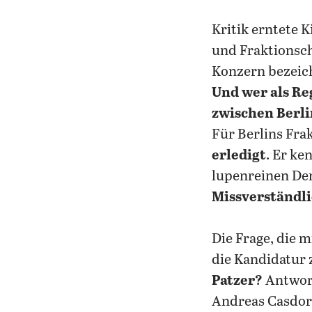
Kritik erntete 
und Fraktionsc
Konzern bezeich
Und wer als Re
zwischen
Berli
Für Berlins Fra
erledigt
. Er ke
lupenreinen Dem
Missverständli
Die Frage, die m
die Kandidatur 
Patzer?
Antwort
Andreas Casdorf