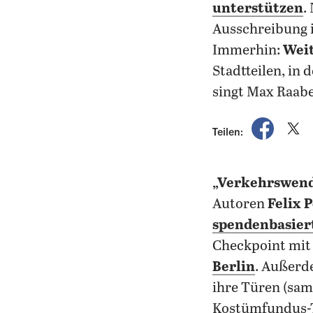
unterstützen
.
Ausschreibung 
Immerhin:
Weit
Stadtteilen, in 
singt Max Raabe:
auf Fac
a
Teilen:
„Verkehrswend
Autoren
Felix 
spendenbasier
Checkpoint mit 
Berlin
. Außerd
ihre Türen (sa
Kostümfundus-T