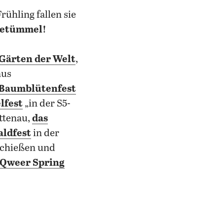
 Frühling fallen sie
Getümmel!
Gärten der Welt
,
aus
 Baumblütenfest
elfest
„in der S5-
ttenau,
das
ldfest
in der
schießen und
Qweer Spring