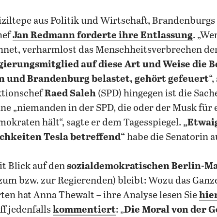
Kiziltepe aus Politik und Wirtschaft, Brandenburg
hef
Jan Redmann forderte ihre Entlassung
. „We
net, verharmlost das Menschheitsverbrechen der
gierungsmitglied auf diese Art und Weise die 
n und Brandenburg belastet, gehört gefeuert
“,
ktionschef
Raed Saleh
(SPD) hingegen ist die Sach
nne „niemanden in der SPD, die oder der Musk für 
okraten hält“, sagte er dem Tagesspiegel.
„Etwai
chkeiten Tesla betreffend“
habe die Senatorin 
it Blick auf den
sozialdemokratischen Berlin-
zum bzw. zur Regierenden) bleibt: Wozu das Ganz
en hat Anna Thewalt – ihre Analyse lesen Sie
hie
f jedenfalls
kommentiert
: „
Die Moral von der G