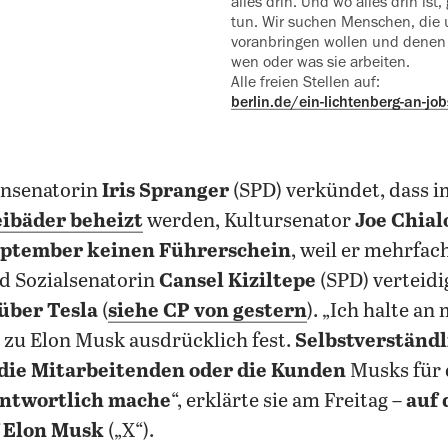
alles drin. Und wo alles drin ist,
tun. Wir suchen Menschen, die 
voranbringen wollen und denen es
wen oder was sie arbeiten.
Alle freien Stellen auf:
berlin.de/ein-lichtenberg-an-job
ensenatorin
Iris Spranger
(SPD) verkündet, dass
eibäder beheizt
werden, Kultursenator
Joe Chial
eptember keinen Führerschein
, weil er mehrfac
nd Sozialsenatorin
Cansel Kiziltepe
(SPD) verteidi
über Tesla
(
siehe CP von gestern
). „Ich halte an
zu Elon Musk ausdrücklich fest.
Selbstverständl
h die Mitarbeitenden oder die Kunden
Musks für 
ntwortlich mache
“, erklärte sie am Freitag –
auf 
f Elon Musk
(„X“).