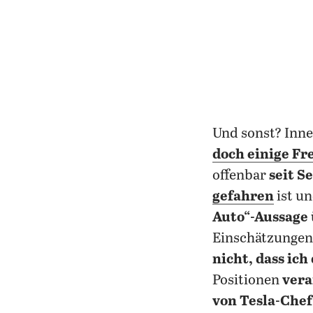
Und sonst? Inn
doch einige Fr
offenbar
seit S
gefahren
ist u
Auto“-Aussage 
Einschätzungen 
nicht, dass ic
Positionen
vera
von Tesla-Che