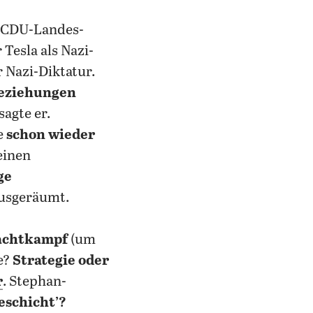
s CDU-Landes-
r Tesla als Nazi-
 Nazi-Diktatur.
Beziehungen
 sagte er.
e
schon wieder
einen
ge
ausgeräumt.
Machtkampf
(um
e?
Strategie oder
r
. Stephan-
eschicht’?