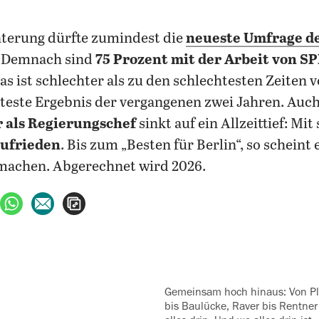
hterung dürfte zumindest die
neueste Umfrage de
 Demnach sind
75 Prozent
mit der Arbeit von S
as ist schlechter als zu den schlechtesten Zeiten
teste Ergebnis der vergangenen zwei Jahren. Auch
 als Regierungschef
sinkt auf ein Allzeittief: Mit
zufrieden
. Bis zum „Besten für Berlin“, so scheint e
 machen. Abgerechnet wird 2026.
ebook teilen
uf X teilen
per WhatsApp teilen
per E-Mail teilen
Artikel aufrufen
Gemeinsam hoch hinaus: Von Platte bis Schloss, Bucht
bis Baulücke, Raver bis Rentner 