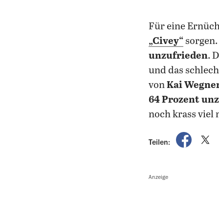
Für eine Ernüc
„Civey“
sorgen.
unzufrieden
.
D
und das schlech
von
Kai Wegner
64 Prozent un
noch krass viel
auf Fac
a
Teilen:
Anzeige