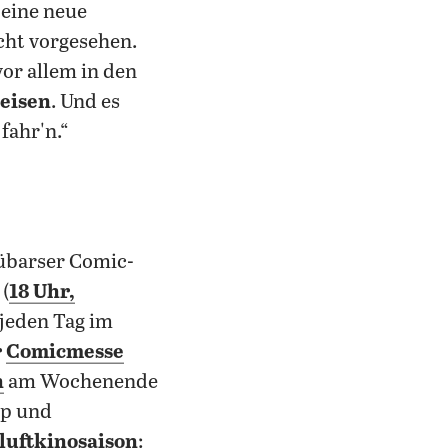
 eine neue
cht vorgesehen.
vor allem in den
eisen
. Und es
fahr'n.“
übarser Comic-
 (
18 Uhr,
 jeden Tag im
r
Comicmesse
h
am Wochenende
op und
iluftkinosaison
: