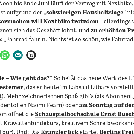
 Noch bis Ende Juni läuft der Vertrag mit Nextbike,
ist aufgrund der
„schwierigen Haushaltslage“
ni
ermachen will Nextbike trotzdem
– allerdings 
denen sich das Geschäft lohnt, und
zu erhöhten Pr
 „Fahrrad fahr'n. Nichts ist so schön, wie Fahrrad 
ebook teilen
uf X teilen
per WhatsApp teilen
per E-Mail teilen
Artikel aufrufen
e – Wie geht das?“
So heißt das neue Werk des L
Pestemer
, das er heute im Labsaal Lübars vorstellt
t
). Mehr zeichnerischen Spaß gibt’s (als Abonnent
der tollen Naomi Fearn) oder
am Sonntag auf de
em öffnet die
Schauspielhochschule Ernst Busc
mt Krawattenbindekurs, kreativem Schreibworksh
our). Und: Das
Kranzler Eck
startet
Berlins Fre