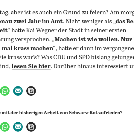
stag, aber ist es auch ein Grund zu feiern? Am mor
enau zwei Jahr im Amt
. Nicht weniger als
„das Be
eit“
hatte Kai Wegner der Stadt in seiner ersten
ärung versprochen.
„Machen ist wie wollen. Nur 
h mal krass machen“
, hatte er dann im vergange
ie krass war’s? Was CDU und SPD bislang gelungen
sind,
lesen Sie hier
. Darüber hinaus interessiert u
ebook teilen
uf X teilen
per WhatsApp teilen
per E-Mail teilen
Artikel aufrufen
ebook teilen
uf X teilen
per WhatsApp teilen
per E-Mail teilen
Artikel aufrufen