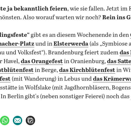
ste ja bekanntlich feiern
, wie sie fallen. Jetzt im
chönsten. Also worauf warten wir noch?
Rein ins 
lingsfeste“
gibt es an diesem Wochenende in den
acher-Platz
und in
Elsterwerda
(als „Symbiose 
u und Volksfest“). Brandenburg feiert zudem
das
r Havel,
das Orangefest
in Oranienburg,
das Satt
stblütenfest
in Berge,
das Kirchblütenfest
in Wi
fest
(mit Wanderung) in Lebus und
das Krämerwa
stätte in Wolfslake (mit Jagdhornbläsern, Bogen
In Berlin gibt's (neben sonstiger Feierei) noch das
ebook teilen
uf X teilen
per WhatsApp teilen
per E-Mail teilen
Artikel aufrufen