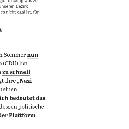
 gibt‘s richtig was zu
unseren Bezirk
 nicht egal ist, für
s
 im Sommer
nun
o
(CDU) hat
h
zu schnell
gt ihre
„Nazi-
 meinen
ich bedeutet das
dessen politische
der Plattform