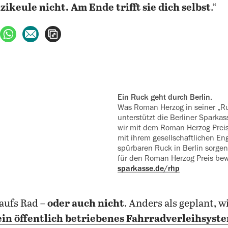
zikeule nicht.
Am Ende trifft sie dich selbst
.“
ebook teilen
uf X teilen
per WhatsApp teilen
per E-Mail teilen
Artikel aufrufen
Ein Ruck geht durch Berlin.
Was Roman Herzog in seiner „Ru
unterstützt die Berliner Sparka
wir mit dem Roman Herzog Prei
mit ihrem gesellschaftlichen E
spürbaren Ruck in Berlin sorge
für den Roman Herzog Preis be
sparkasse.de/rhp
aufs Rad –
oder auch nicht
. Anders als geplant, w
ein öffentlich betriebenes Fahrradverleihsyst