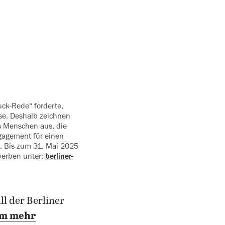
ck-Rede“ forderte,
sse. Deshalb zeichnen
s Menschen aus, die
ngagement für einen
n. Bis zum 31. Mai 2025
werben unter:
berliner-
ill der Berliner
em mehr