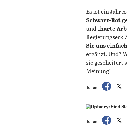
Es ist ein Jahre
Schwarz-Rot g
und
„harte Arb
Regierungserkl
Sie uns einfac
ergänzt. Und? W
sie gescheitert 
Meinung!
auf Fac
a
Teilen:
auf Fac
a
Teilen: