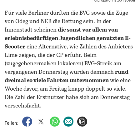
Foto: dpa/Christoph Soeder
Für viele Berliner dürften die BVG sowie die Züge
von Odeg und NEB die Rettung sein. In der
Innenstadt scheinen
die sonst vor allem von
erlebnisbedürftigen Jugendlichen genutzten E-
Scooter
eine Alternative, wie Zahlen des Anbieters
Lime zeigen, die der CP erfuhr. Beim
(zugegebenermaßen lokaleren) BVG-Streik am
vergangenen Donnerstag wurden demnach
rund
dreimal so viele Fahrten unternommen
wie eine
Woche davor, am Freitag knapp doppelt so viele.
Die Zahl der Erstnutzer habe sich am Donnerstag
versechsfacht.
auf Facebook teilen
auf X teilen
per WhatsApp teilen
per E-Mail teilen
Artikel aufrufen
Teilen: