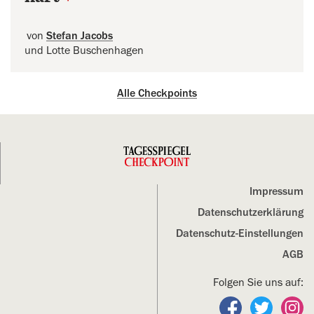
von
Stefan Jacobs
und Lotte Buschenhagen
Alle Checkpoints
Impressum
Datenschutz­erklärung
Datenschutz-Einstellungen
AGB
Folgen Sie uns auf:
Folgen Sie un
Folgen S
Fo