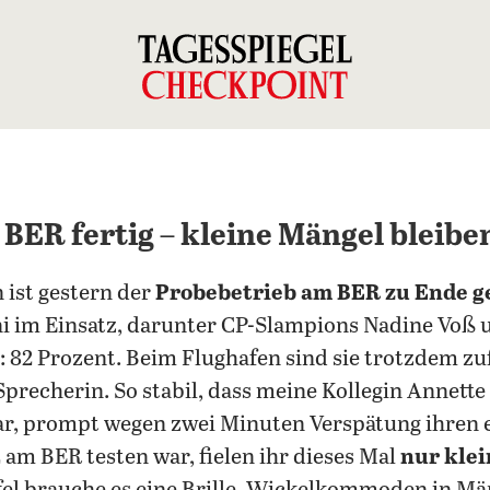
BER fertig – kleine Mängel bleibe
 ist gestern der
Probebetrieb am BER zu Ende 
uni im Einsatz, darunter CP-Slampions Nadine Voß
e: 82 Prozent. Beim Flughafen sind sie trotzdem zu
e Sprecherin. So stabil, dass meine Kollegin Annette
r, prompt wegen zwei Minuten Verspätung ihren e
 am BER testen war, fielen ihr dieses Mal
nur kle