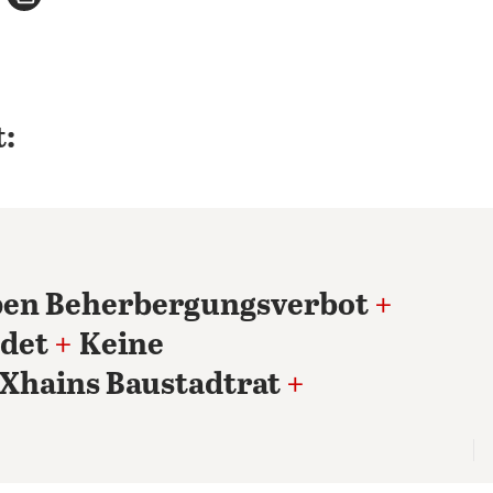
:
pen Beherbergungsverbot
+
det
+
Keine
Xhains Baustadtrat
+