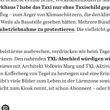
fel brauche es eine Brille, Wickelkommoden in Mä
rkhaus 7 habe das Taxi nur ohne Taxischild gep
flug – zum Ärger von Klimaschützern, die den kli
 Weile als Baustelle gesehen hätten. Mehrere Bün
Inbetriebnahme zu protestieren
. Die vielleicht 
belstürme ausbrechen, verdrücken wir beim Tagess
Tränen. Den nahenden
TXL-Abschied würdigen wi
rviews mit Architekt Volkwin Marg und TXL-Aktivis
en Kofferberg von Tegel zu besteigen und eine Er
ibt’s viele Bilder zum Leben in der Lärmzone sowi
icht zum Kiosk rennt, ist schon Abonnent – oder h
n
atsApp teilen
per E-Mail teilen
Artikel aufrufen