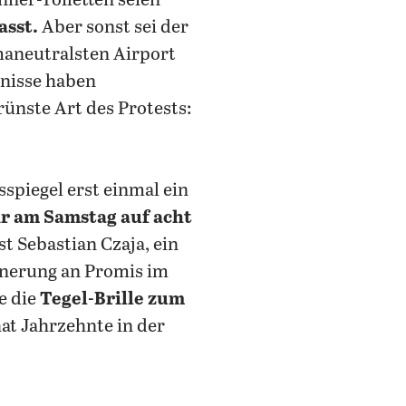
nner-Toiletten seien
asst.
Aber sonst sei der
maneutralsten Airport
dnisse haben
grünste Art des Protests:
piegel erst einmal ein
r am Samstag auf acht
t Sebastian Czaja, ein
innerung an Promis im
e die
Tegel-Brille zum
at Jahrzehnte in der