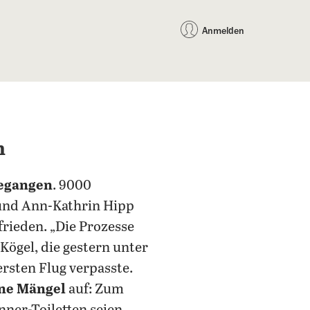
auf Facebook teilen
auf X teilen
per WhatsApp teilen
per E-Mail teilen
Artikel au
Teilen:
Anmelden
n
gegangen
. 9000
 und Ann-Kathrin Hipp
frieden. „Die Prozesse
 Kögel, die gestern unter
rsten Flug verpasste.
ine Mängel
auf: Zum