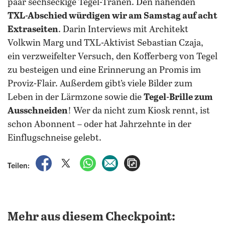
paar sechseckige Tegel-Tränen. Den nahenden
TXL-Abschied würdigen wir am Samstag auf acht
Extraseiten
. Darin Interviews mit Architekt
Volkwin Marg und TXL-Aktivist Sebastian Czaja,
ein verzweifelter Versuch, den Kofferberg von Tegel
zu besteigen und eine Erinnerung an Promis im
Proviz-Flair. Außerdem gibt’s viele Bilder zum
Leben in der Lärmzone sowie die
Tegel-Brille zum
Ausschneiden
! Wer da nicht zum Kiosk rennt, ist
schon Abonnent – oder hat Jahrzehnte in der
Einflugschneise gelebt.
auf Facebook teilen
auf X teilen
per WhatsApp teilen
per E-Mail teilen
Artikel aufrufen
Teilen:
Mehr aus diesem Checkpoint: