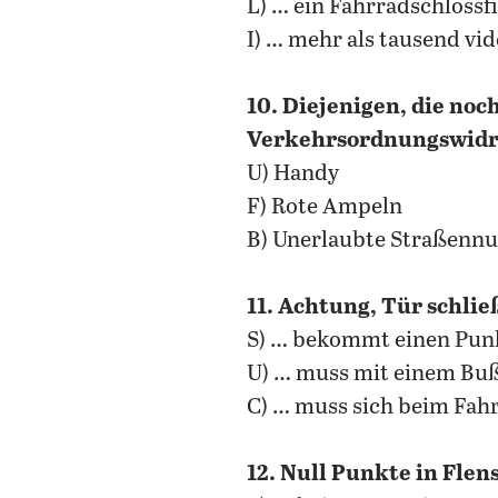
L) … ein Fahrradschloss
I) … mehr als tausend vi
10. Diejenigen, die noc
Verkehrsordnungswidri
U) Handy
F) Rote Ampeln
B) Unerlaubte Straßenn
11. Achtung, Tür schlie
S) … bekommt einen Punk
U) … muss mit einem Buß
C) … muss sich beim Fah
12. Null Punkte in Flen