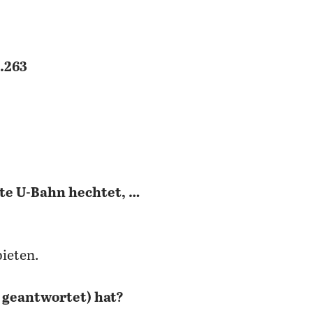
.263
ite U-Bahn hechtet, …
ieten.
e geantwortet) hat?