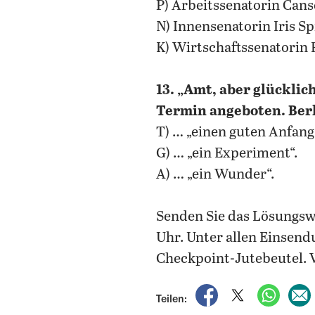
P) Arbeitssenatorin Canse
N) Innensenatorin Iris S
K) Wirtschaftssenatorin 
13. „Amt, aber glückli
Termin angeboten. Berl
T) … „einen guten Anfang
G) … „ein Experiment“.
A) … „ein Wunder“.
Senden Sie das Lösungs
Uhr. Unter allen Einsend
Checkpoint-Jutebeutel. V
auf Facebook teile
auf X teilen
per Wh
Teilen: