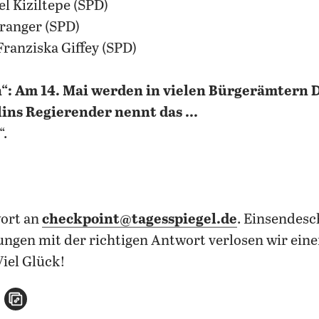
l Kiziltepe (SPD)
pranger (SPD)
Franziska Giffey (SPD)
ch“: Am 14. Mai werden in vielen Bürgerämtern
ins Regierender nennt das ...
“.
wort an
checkpoint@tagesspiegel.de
. Einsendesc
ungen mit der richtigen Antwort verlosen wir eine
iel Glück!
n
atsApp teilen
per E-Mail teilen
Artikel aufrufen