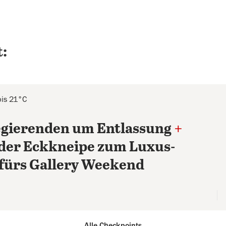
:
bis 21°C
 Regierenden um Entlassung
+
n der Eckkneipe zum Luxus-
 fürs Gallery Weekend
Alle Checkpoints