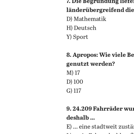
7. Die Begründung liefe
länderübergreifend die 
D) Mathematik
H) Deutsch
Y) Sport
8. Apropos: Wie viele 
genutzt werden?
M) 17
D) 100
G) 117
9. 24.209 Fahrräder wu
deshalb …
E) … eine stadtweit zust