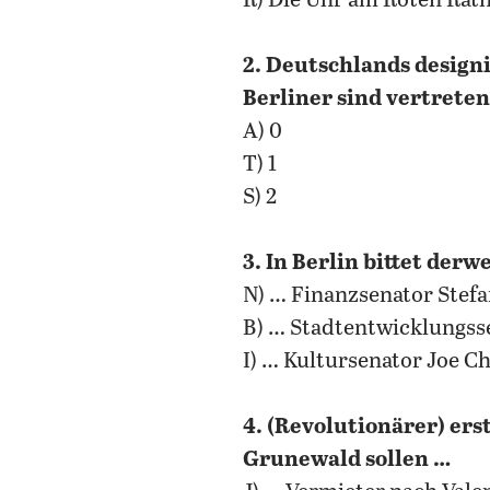
R) Die Uhr am Roten Ratha
2. Deutschlands designi
Berliner sind vertrete
A) 0
T) 1
S) 2
3. In Berlin bittet der
N) … Finanzsenator Stefa
B) … Stadtentwicklungsse
I) … Kultursenator Joe C
4. (Revolutionärer) ers
Grunewald sollen …