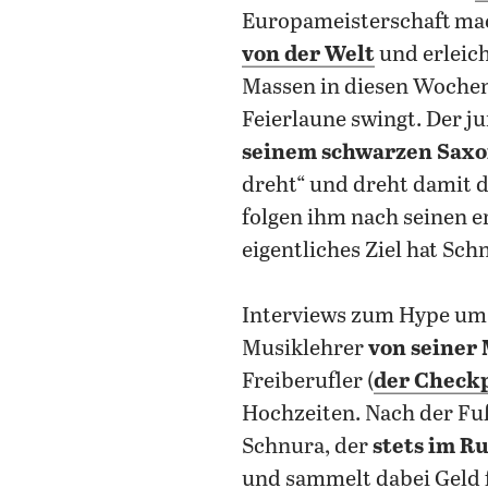
Europameisterschaft mac
von der Welt
und erleich
Massen in diesen Wochen 
Feierlaune swingt. Der j
seinem schwarzen Saxo
dreht“ und dreht damit 
folgen ihm nach seinen e
eigentliches Ziel hat Sch
Interviews zum Hype um i
Musiklehrer
von seiner
Freiberufler (
der Checkp
Hochzeiten. Nach der Fu
Schnura, der
stets im R
und sammelt dabei Geld 