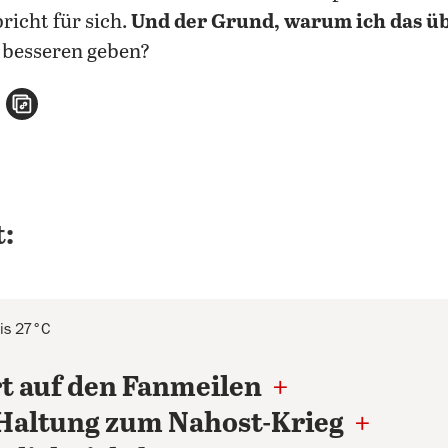
richt für sich.
Und der Grund, warum ich das ü
n besseren geben?
n
atsApp teilen
per E-Mail teilen
Artikel aufrufen
:
is 27°C
rt auf den Fanmeilen
+
m Haltung zum Nahost-Krieg
+