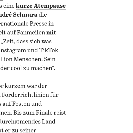
s eine
kurze Atempause
ndré Schnura
die
rnationale Presse in
elt auf Fanmeilen
mit
Zeit, dass sich was
 Instagram und TikTok
illion Menschen. Sein
eder cool zu machen“.
vor kurzem war der
Förderrichtlinien für
ts auf Festen und
en. Bis zum Finale reist
n durchatmendes Land
 er zu seiner