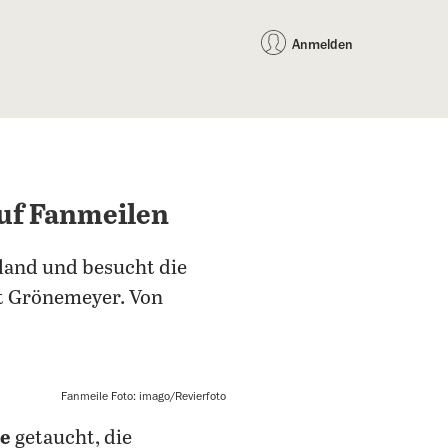
auf Facebook teilen
auf X teilen
per WhatsApp teilen
per E-Mail teilen
Artikel au
Teilen:
Anmelden
auf Fanmeilen
land und besucht die
rt Grönemeyer. Von
Fanmeile Foto: imago/Revierfoto
ge
getaucht, die