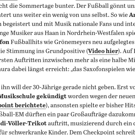
ht die Sommertage bunter. Der Fußball gönnt un
tert uns weiter ein wenig von uns selbst. So wie
A
begeistert und mit Musik nationale Fans und inte
unge Musiker aus Haan in Nordrhein-Westfalen spi
fon
Fußballhits wie Grönemeyers neu aufgelegtes „
die Stimmung ins Grundpositive (
Video hier
). Auf
rsten Auftritten inzwischen mehr als eine halbe M
nura dabei längst erreicht: „das Saxofonspielen wi
hn will der 30-Jährige gerade nicht geben. Erst 
 Musikschule gekündigt
worden wegen der neuen 
oint berichtete
), ansonsten spielte er bisher Hi
ßball-EM dürften ein paar Großaufträge dazukomm
udi-Völler-Trikot
auftritt, musizierend durch ei
für schwerkranke Kinder. Dem Checkpoint schreibt