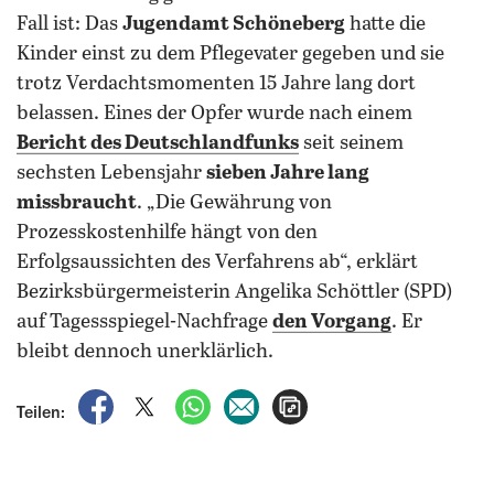
Fall ist: Das
Jugendamt Schöneberg
hatte die
Kinder einst zu dem Pflegevater gegeben und sie
trotz Verdachtsmomenten 15 Jahre lang dort
belassen. Eines der Opfer wurde nach einem
Bericht des Deutschlandfunks
seit seinem
sechsten Lebensjahr
sieben Jahre lang
missbraucht
. „Die Gewährung von
Prozesskostenhilfe hängt von den
Erfolgsaussichten des Verfahrens ab“, erklärt
Bezirksbürgermeisterin Angelika Schöttler (SPD)
auf Tagessspiegel-Nachfrage
den Vorgang
. Er
bleibt dennoch unerklärlich.
auf Facebook teilen
auf X teilen
per WhatsApp teilen
per E-Mail teilen
Artikel aufrufen
Teilen: