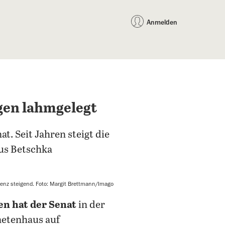
auf Facebook teilen
auf X teilen
per WhatsApp teilen
per E-Mail teilen
Artikel au
Teilen:
Anmelden
gen lahmgelegt
t. Seit Jahren steigt die
ius Betschka
enz steigend. Foto: Margit Brettmann/Imago
en hat der Senat
in der
netenhaus auf