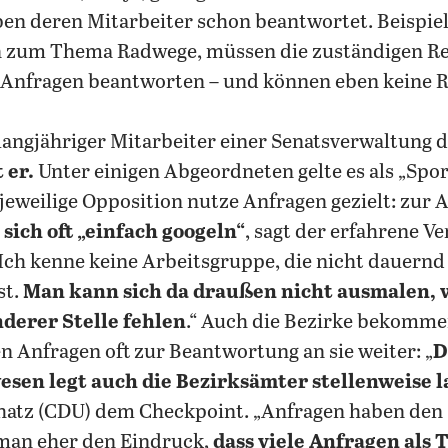
ben deren Mitarbeiter schon beantwortet. Beispie
n zum Thema Radwege, müssen die zuständigen Re
e Anfragen beantworten – und können eben keine 
 langjähriger Mitarbeiter einer Senatsverwaltung d
 er.
Unter einigen Abgeordneten gelte es als „Sport
 jeweilige Opposition nutze Anfragen gezielt: zur
 sich oft „einfach googeln“
, sagt der erfahrene V
„Ich kenne keine Arbeitsgruppe, die nicht dauernd
st.
Man kann sich da draußen nicht ausmalen, 
nderer Stelle fehlen
.“ Auch die Bezirke bekomme
n Anfragen oft zur Beantwortung an sie weiter: „
D
sen legt auch die Bezirksämter stellenweise 
hatz (CDU) dem Checkpoint. „Anfragen haben den 
 man eher den Eindruck,
dass viele Anfragen als 