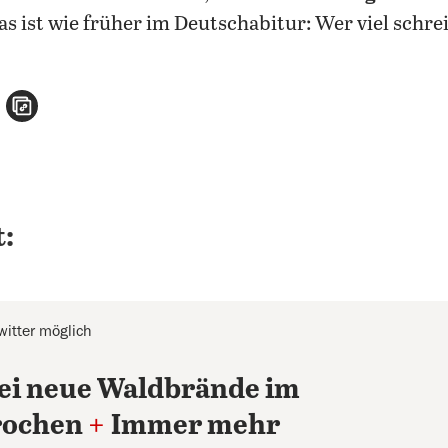
Das ist wie früher im Deutschabitur: Wer viel schrei
n
atsApp teilen
per E-Mail teilen
Artikel aufrufen
:
itter möglich
ei neue Waldbrände im
rochen
+
Immer mehr