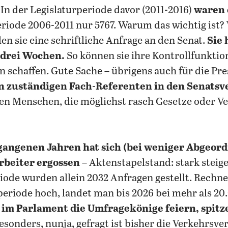
In der Legislaturperiode davor (2011-2016)
waren 
periode 2006-2011 nur 5767. Warum das wichtig ist
len sie eine schriftliche Anfrage an den Senat.
Sie 
 drei Wochen.
So können sie ihre Kontrollfunkti
n schaffen. Gute Sache – übrigens auch für die Pr
n zuständigen Fach-Referenten in den Senats
ben Menschen, die möglichst rasch Gesetze oder 
gangenen Jahren hat sich (bei weniger Abgeord
rbeiter ergossen
– Aktenstapelstand: stark steig
riode wurden allein 2032 Anfragen gestellt. Rechn
eriode hoch, landet man bis 2026 bei mehr als 20.
im Parlament die Umfragekönige feiern, spitz
Besonders, nunja, gefragt ist bisher die Verkehrsve