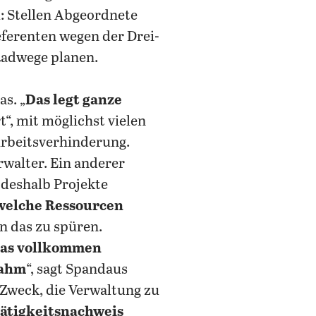
l: Stellen Abgeordnete
ferenten wegen der Drei-
Radwege planen.
as. „
Das legt ganze
“, mit möglichst vielen
 Arbeitsverhinderung.
erwalter. Ein anderer
 deshalb Projekte
welche Ressourcen
n das zu spüren.
as vollkommen
lahm
“, sagt Spandaus
Zweck, die Verwaltung zu
Tätigkeitsnachweis