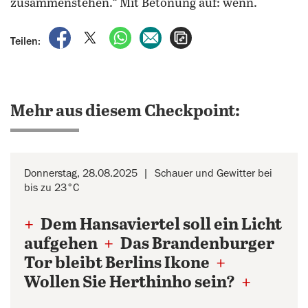
zusammenstehen.“ Mit Betonung auf: wenn.
auf Facebook teilen
auf X teilen
per WhatsApp teilen
per E-Mail teilen
Artikel aufrufen
Teilen:
Mehr aus diesem Checkpoint:
Donnerstag, 28.08.2025
Schauer und Gewitter bei
bis zu 23°C
+
Dem Hansaviertel soll ein Licht
aufgehen
+
Das Brandenburger
Tor bleibt Berlins Ikone
+
Wollen Sie Herthinho sein?
+