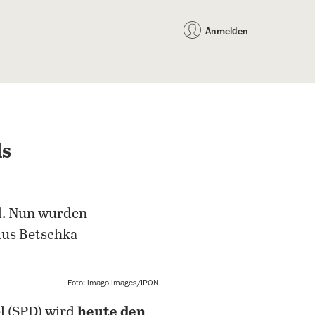
auf Facebook teilen
auf X teilen
per WhatsApp teilen
per E-Mail teilen
Artikel au
Teilen:
Anmelden
ls
nd. Nun wurden
lius Betschka
Foto: imago images/IPON
l (SPD) wird
heute den