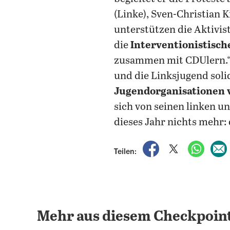
(Linke), Sven-Christian 
unterstützen die Aktivis
die
Interventionistisch
zusammen mit CDUlern.“ V
und die Linksjugend sol
Jugendorganisationen v
sich von seinen linken 
dieses Jahr nichts mehr:
auf Facebook teile
auf X teilen
per Wh
Teilen:
Mehr aus diesem Checkpoint