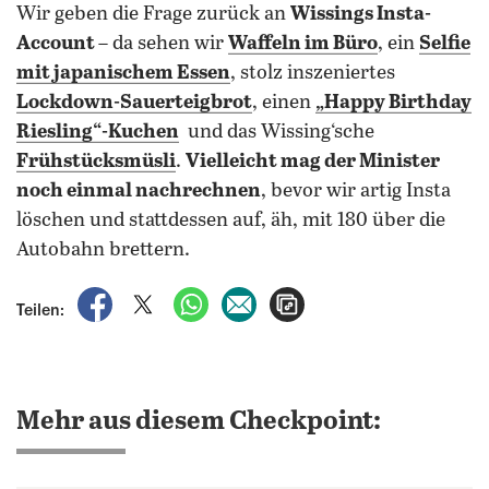
Wir geben die Frage zurück an
Wissings Insta-
Account
– da sehen wir
Waffeln im Büro
, ein
Selfie
mit japanischem Essen
, stolz inszeniertes
Lockdown-Sauerteigbrot
, einen
„Happy Birthday
Riesling“-Kuchen
und das Wissing‘sche
Frühstücksmüsli
.
Vielleicht mag der Minister
noch einmal nachrechnen
, bevor wir artig Insta
löschen und stattdessen auf, äh, mit 180 über die
Autobahn brettern.
auf Facebook teilen
auf X teilen
per WhatsApp teilen
per E-Mail teilen
Artikel aufrufen
Teilen:
Mehr aus diesem Checkpoint: