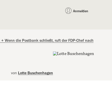
auf Facebook teilen
auf X teilen
per WhatsApp teilen
per E-Mail teilen
Artikel au
Teilen:
Anmelden
+
Wenn die Postbank schließt, ruft der FDP-Chef nach
von
Lotte Buschenhagen