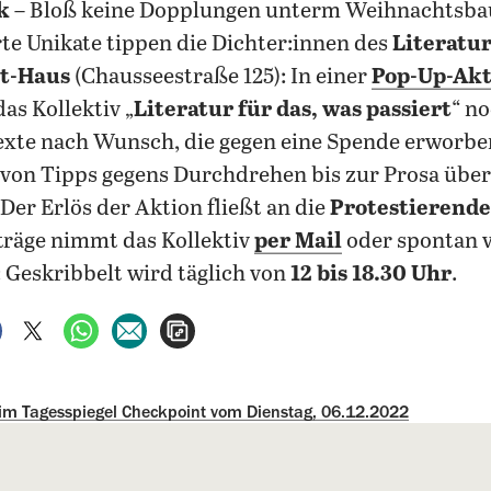
k
– Bloß keine Dopplungen unterm Weihnachtsb
te Unikate tippen die Dichter:innen des
Literatu
t-Haus
(Chausseestraße 125): In einer
Pop-Up-Akt
das Kollektiv „
Literatur für das, was passiert
“ no
Texte nach Wunsch, die gegen eine Spende erworb
von Tipps gegens Durchdrehen bis zur Prosa über
Der Erlös der Aktion fließt an die
Protestierende
fträge nimmt das Kollektiv
per Mail
oder spontan v
 Geskribbelt wird täglich von
12 bis 18.30 Uhr
.
auf Facebook teilen
auf X teilen
per WhatsApp teilen
per E-Mail teilen
Artikel aufrufen
 im Tagesspiegel Checkpoint vom Dienstag, 06.12.2022