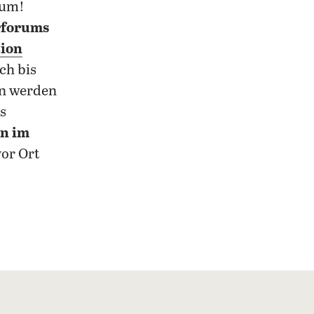
aum!
rforums
ion
ch bis
en werden
s
n im
or Ort