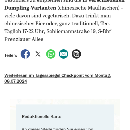
besonders zu empfehlen sind die
15 verschiedenen
Dumpling-Varianten
(chinesische Maultaschen) –
viele davon sind vegetarisch. Dazu trinkt man
chinesisches Bier oder, ganz traditionell, Tee.
Täglich 17-22 Uhr, Schliemannstraße 19, S-Bhf
Prenzlauer Allee
auf Facebook teilen
auf X teilen
per WhatsApp teilen
per E-Mail teilen
Artikel aufrufen
Teilen:
Weiterlesen im Tagesspiegel Checkpoint vom Montag,
08.07.2024
Redaktionelle Karte
An dieser Stelle finden Sie einen von