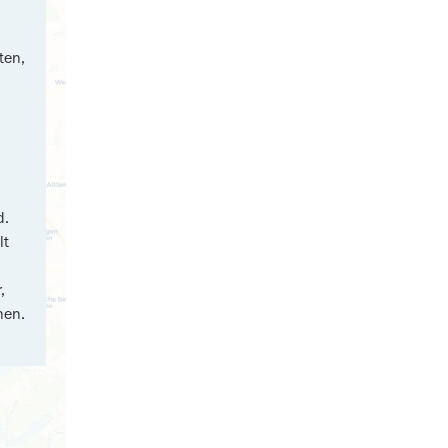
ten,
d.
lt
,
nen.