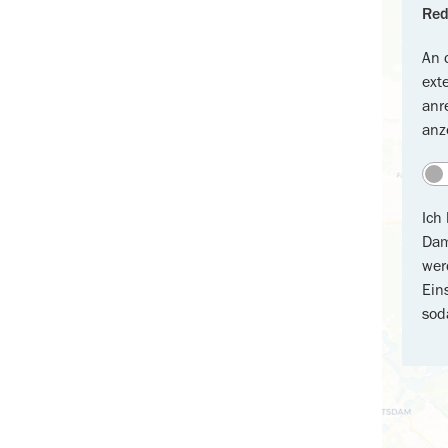
Red
An 
ext
anr
anz
Ich
Dam
wer
Ein
sod