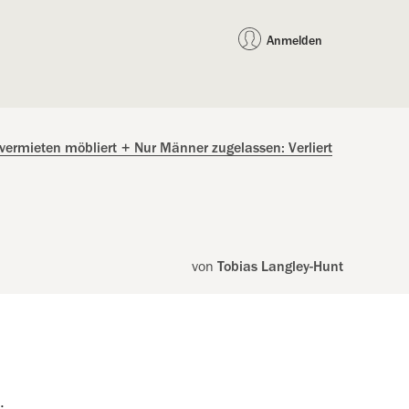
auf Facebook teilen
auf X teilen
per WhatsApp teilen
per E-Mail teilen
Artikel au
Teilen:
Anmelden
vermieten möbliert
+
Nur Männer zugelassen: Verliert
von
Tobias Langley-Hunt