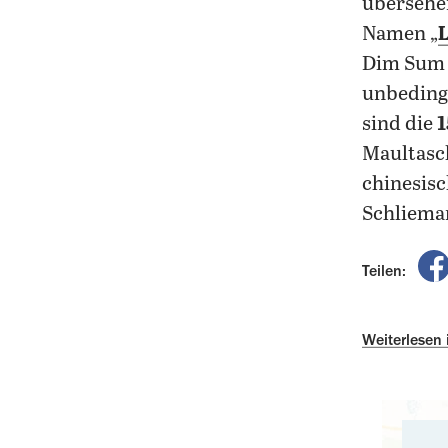
übersehe
Namen „
Dim Sum s
unbedingt
sind die
1
Maultasch
chinesisc
Schlieman
Teilen:
Weiterlesen