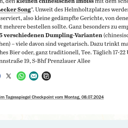
n, den
kleinen chinesischen Imbiss
mit dem sch
Lecker Song
“.
Unweit des Helmholtzplatzes werde
erviert, also kleine gedämpfte Gerichte, von de
 mehrere bestellen sollte. Ganz besonders zu em
5 verschiedenen Dumpling-Varianten
(chinesis
en) – viele davon sind vegetarisch. Dazu trinkt m
hes Bier oder, ganz traditionell, Tee. Täglich 17-22 
nstraße 19, S-Bhf Prenzlauer Allee
auf Facebook teilen
auf X teilen
per WhatsApp teilen
per E-Mail teilen
Artikel aufrufen
 im Tagesspiegel Checkpoint vom Montag, 08.07.2024