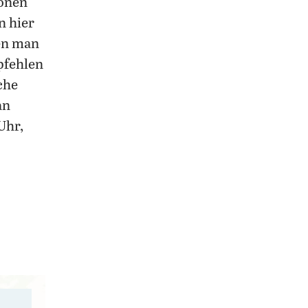
önen
n hier
nen man
pfehlen
che
an
Uhr,