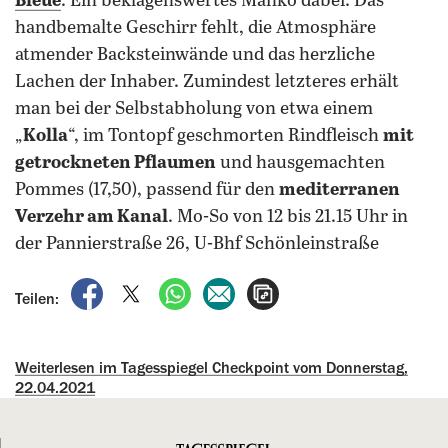
Bleue
.
Ein beklagenswertes Manko dabei: Das
handbemalte Geschirr fehlt, die Atmosphäre
atmender Backsteinwände und das herzliche
Lachen der Inhaber. Zumindest letzteres erhält
man bei der Selbstabholung von etwa einem
„
Kolla
“, im Tontopf geschmorten Rindfleisch
mit
getrockneten Pflaumen
und hausgemachten
Pommes (17,50), passend für den
mediterranen
Verzehr am Kanal
. Mo-So von 12 bis 21.15 Uhr in
der Pannierstraße 26, U-Bhf Schönleinstraße
auf Facebook teilen
auf X teilen
per WhatsApp teilen
per E-Mail teilen
Artikel aufrufen
Teilen:
Weiterlesen im Tagesspiegel Checkpoint vom Donnerstag,
22.04.2021