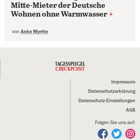
Mitte-Mieter der Deutsche
Wohnen ohne Warmwasser
+
von
Anke Myrrhe
Impressum
Datenschutz­erklärung
Datenschutz-Einstellungen
AGB
Folgen Sie uns auf:
Folgen Sie un
Folgen S
Fo