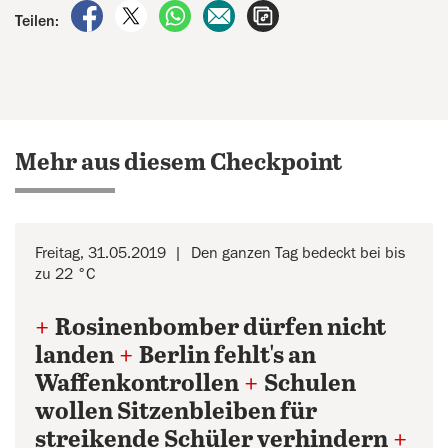
auf Facebook teilen
auf X teilen
per WhatsApp teilen
per E-Mail teilen
Artikel aufrufen
Teilen:
Mehr aus diesem Checkpoint
Freitag, 31.05.2019
Den ganzen Tag bedeckt bei bis
zu 22 °C
+
Rosinenbomber dürfen nicht
landen
+
Berlin fehlt's an
Waffenkontrollen
+
Schulen
wollen Sitzenbleiben für
streikende Schüler verhindern
+