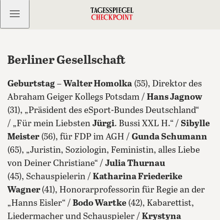
Kostenlos anmelden
Berliner Gesellschaft
Geburtstag
–
Walter Homolka
(55), Direktor des
Abraham Geiger Kollegs Potsdam /
Hans Jagnow
(31), „Präsident des eSport-Bundes Deutschland“
/ „Für mein Liebsten
Jürgi
. Bussi XXL H.“ /
Sibylle
Meister
(56), für FDP im AGH /
Gunda Schumann
(65), „Juristin, Soziologin, Feministin, alles Liebe
von Deiner Christiane“ /
Julia Thurnau
(45), Schauspielerin /
Katharina Friederike
Wagner
(41), Honorarprofessorin für Regie an der
„Hanns Eisler“ /
Bodo Wartke
(42), Kabarettist,
Liedermacher und Schauspieler /
Krystyna