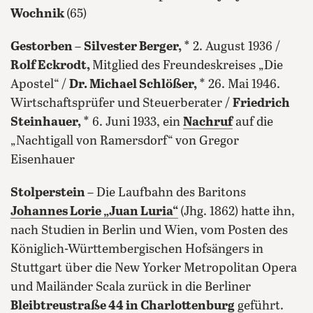
Wochnik
(65)
Gestorben
–
Silvester Berger,
* 2. August 1936 /
Rolf Eckrodt,
Mitglied des Freundeskreises „Die
Apostel“ /
Dr. Michael Schlößer,
* 26. Mai 1946.
Wirtschaftsprüfer und Steuerberater /
Friedrich
Steinhauer,
* 6. Juni 1933, ein
Nachruf
auf die
„Nachtigall von Ramersdorf“ von Gregor
Eisenhauer
Stolperstein
– Die Laufbahn des Baritons
Johannes Lorie „Juan Luria“
(Jhg. 1862) hatte ihn,
nach Studien in Berlin und Wien, vom Posten des
Königlich-Württembergischen Hofsängers in
Stuttgart über die New Yorker Metropolitan Opera
und Mailänder Scala zurück in die Berliner
Bleibtreustraße 44 in Charlottenburg
geführt.