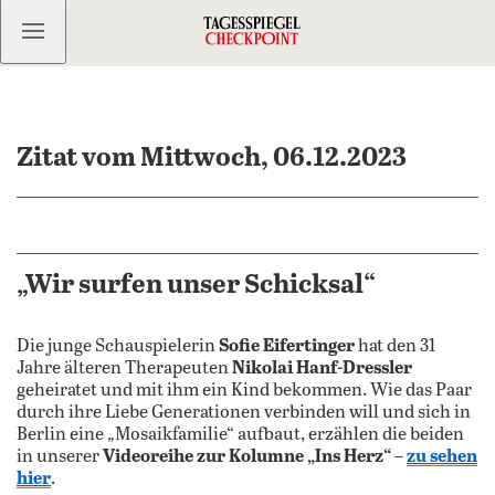
Kostenlos anmelden
Zitat vom Mittwoch, 06.12.2023
„Wir surfen unser Schicksal“
Die junge Schauspielerin
Sofie Eifertinger
hat den 31
Jahre älteren Therapeuten
Nikolai Hanf-Dressler
geheiratet und mit ihm ein Kind bekommen. Wie das Paar
durch ihre Liebe Generationen verbinden will und sich in
Berlin eine „Mosaikfamilie“ aufbaut, erzählen die beiden
in unserer
Videoreihe zur Kolumne „Ins Herz“
–
zu sehen
hier
.