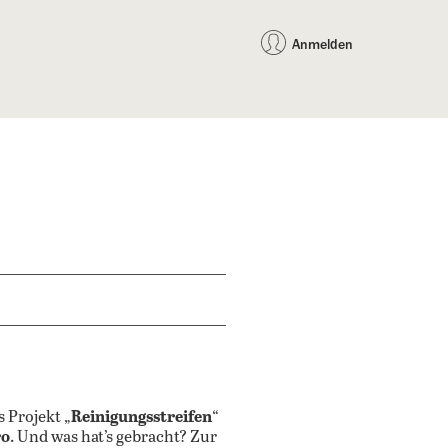
auf Facebook teilen
auf X teilen
per WhatsApp teilen
per E-Mail teilen
Artikel au
Teilen:
Anmelden
 Projekt „
Reinigungsstreifen
“
ro
. Und was hat’s gebracht? Zur