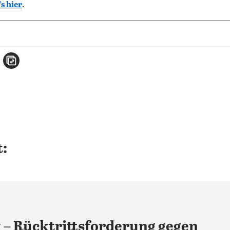
’s hier
.
n
atsApp teilen
per E-Mail teilen
Artikel aufrufen
:
k – Rücktrittsforderung gegen