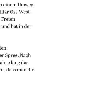
ach einem Umweg
liär Ost-West-
 Freien
 und hat in der
den
er Spree. Nach
Jahre lang das
nt, dass man die