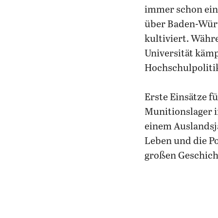
immer schon ein
über Baden-Würt
kultiviert. Währ
Universität kämp
Hochschulpolitik
Erste Einsätze f
Munitionslager 
einem Auslandsja
Leben und die Po
großen Geschich