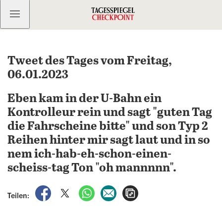
Kostenlos anmelden
Tweet des Tages vom Freitag,
06.01.2023
Eben kam in der U-Bahn ein
Kontrolleur rein und sagt "guten Tag
die Fahrscheine bitte" und son Typ 2
Reihen hinter mir sagt laut und in so
nem ich-hab-eh-schon-einen-
scheiss-tag Ton "oh mannnnn".
auf Facebook teilen
auf X teilen
per WhatsApp teilen
per E-Mail teilen
Artikel aufrufen
Teilen: