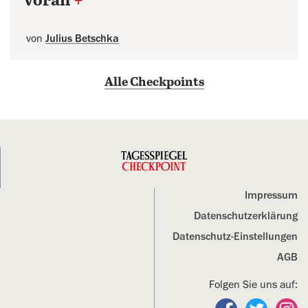
voran
+
von
Julius Betschka
Alle Checkpoints
Impressum
Datenschutz­erklärung
Datenschutz-Einstellungen
AGB
Folgen Sie uns auf:
Folgen Sie un
Folgen S
Fo