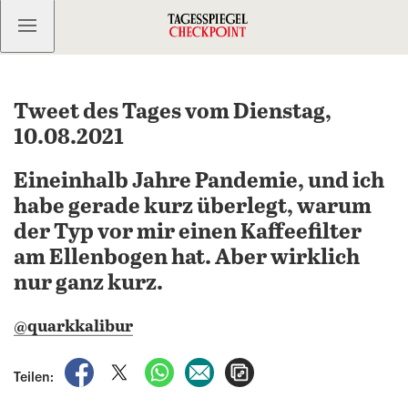
Kostenlos anmelden
Tweet des Tages vom Dienstag,
10.08.2021
Eineinhalb Jahre Pandemie, und ich
habe gerade kurz überlegt, warum
der Typ vor mir einen Kaffeefilter
am Ellenbogen hat. Aber wirklich
nur ganz kurz.
@quarkkalibur
auf Facebook teilen
auf X teilen
per WhatsApp teilen
per E-Mail teilen
Artikel aufrufen
Teilen: