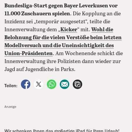
Bundesliga-Start gegen Bayer Leverkusen vor
11.000 Zuschauern spielen
. Die Kopplung an die
Inzidenz sei „temporär ausgesetzt“, teilte die
Innenverwaltung dem „
Kicker
“ mit.
Wohl die
Belohnung für die vielen Verstöße beim letzten
Modellversuch und die Uneinsichtigkeit des
Union-Präsidenten
. Am Wochenende schickt die
Innenverwaltung ihre Polizisten dann wieder zur
Jagd auf Jugendliche in Parks.
auf Facebook teilen
auf X teilen
per WhatsApp teilen
per E-Mail teilen
Artikel aufrufen
Teilen:
Anzeige
Wir schenken Ihnen das großartige iPad für Ihren Urlaub!