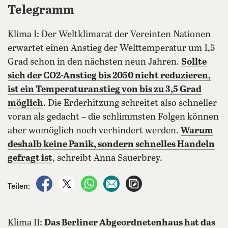
Telegramm
Klima I: Der Weltklimarat der Vereinten Nationen
erwartet einen Anstieg der Welttemperatur um 1,5
Grad schon in den nächsten neun Jahren.
Sollte
sich der CO2-Anstieg bis 2050 nicht reduzieren,
ist ein Temperaturanstieg von bis zu 3,5 Grad
möglich
. Die Erderhitzung schreitet also schneller
voran als gedacht – die schlimmsten Folgen können
aber womöglich noch verhindert werden.
Warum
deshalb keine Panik, sondern schnelles Handeln
gefragt ist
, schreibt Anna Sauerbrey.
auf Facebook teilen
auf X teilen
per WhatsApp teilen
per E-Mail teilen
Artikel aufrufen
Teilen:
Klima II:
Das Berliner Abgeordnetenhaus hat das