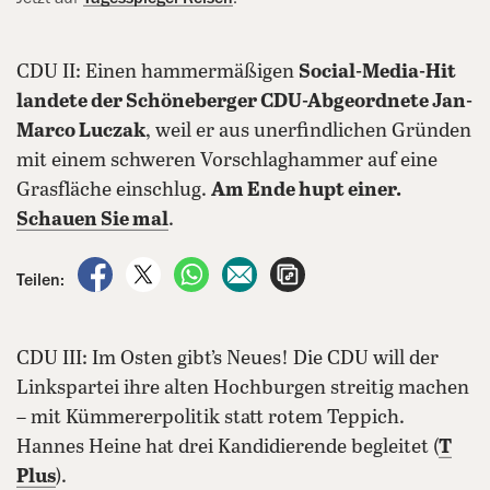
CDU II: Einen hammermäßigen
Social-Media-Hit
landete der Schöneberger CDU-Abgeordnete Jan-
Marco Luczak
, weil er aus unerfindlichen Gründen
mit einem schweren Vorschlaghammer auf eine
Grasfläche einschlug.
Am Ende hupt einer.
Schauen Sie mal
.
auf Facebook teilen
auf X teilen
per WhatsApp teilen
per E-Mail teilen
Artikel aufrufen
Teilen:
CDU III: Im Osten gibt’s Neues! Die CDU will der
Linkspartei ihre alten Hochburgen streitig machen
– mit Kümmererpolitik statt rotem Teppich.
Hannes Heine hat drei Kandidierende begleitet (
T
Plus
).