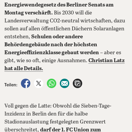
Energiewendegesetz des Berliner Senats am
Montag verschärft.
Bis 2030 will die
Landesverwaltung CO2-neutral wirtschaften, dazu
sollen auf allen öffentlichen Dächern Solaranlagen
entstehen,
Schulen oder andere
Behördengebäude nach der höchsten
Energieeffizienzklasse gebaut werden
– aber es
gibt, wie so oft, einige Ausnahmen.
Christian Latz
hat alle Details.
auf Facebook teilen
auf X teilen
per WhatsApp teilen
per E-Mail teilen
Artikel aufrufen
Teilen:
Voll gegen die Latte: Obwohl die Sieben-Tage-
Inzidenz in Berlin den für die halbe
Stadionauslastung festgelegten Grenzwert
überschreitet,
darf der 1. FC Union zum