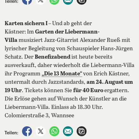
Teilen:
Karten sichern I –
Und ab geht der
Kästner:
Im
Garten der Liebermann-
Villa
musiziert Jazz-Gitarrist Alexander Rueß mit
lyrischer Begleitung von Schauspieler Hans-Jürgen
Schatz. Der
Benefizabend
ist heute bereits
ausverkauft, daher wiederholt die Liebermann-Villa
ihr Programm
„Die 13 Monate“
von Erich Kästner,
untermalt durch Jazzstandards,
am 24. August um
19 Uhr
. Tickets können Sie
für 40 Euro
ergattern.
Die Erlöse gehen auf Wunsch der Künstler an die
Liebermann-Villa. Einlass ab 18.30 Uhr.
Colomierstraße 3, Wannsee
auf Facebook teilen
auf X teilen
per WhatsApp teilen
per E-Mail teilen
Artikel aufrufen
Teilen: