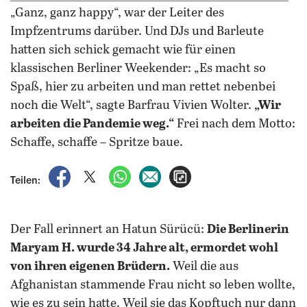
„Ganz, ganz happy“, war der Leiter des
Impfzentrums darüber. Und DJs und Barleute
hatten sich schick gemacht wie für einen
klassischen Berliner Weekender: „Es macht so
Spaß, hier zu arbeiten und man rettet nebenbei
noch die Welt“, sagte Barfrau Vivien Wolter.
„Wir
arbeiten die Pandemie weg.“
Frei nach dem Motto:
Schaffe, schaffe – Spritze baue.
auf Facebook teilen
auf X teilen
per WhatsApp teilen
per E-Mail teilen
Artikel aufrufen
Teilen:
Der Fall erinnert an Hatun Sürücü:
Die Berlinerin
Maryam H. wurde 34 Jahre alt, ermordet wohl
von ihren eigenen Brüdern.
Weil die aus
Afghanistan stammende Frau nicht so leben wollte,
wie es zu sein hatte. Weil sie das Kopftuch nur dann