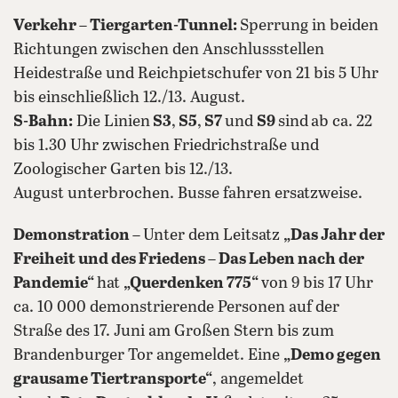
Verkehr – Tiergarten-Tunnel:
Sperrung in beiden
Richtungen zwischen den Anschlussstellen
Heidestraße und Reichpietschufer von 21 bis 5 Uhr
bis einschließlich 12./13. August.
S-Bahn:
Die Linien
S3
,
S5
,
S7
und
S9
sind
ab ca. 22
bis 1.30 Uhr zwischen Friedrichstraße und
Zoologischer Garten bis 12./13.
August unterbrochen. Busse fahren ersatzweise.
Demonstration –
Unter dem Leitsatz
„Das Jahr der
Freiheit und des Friedens – Das Leben nach der
Pandemie“
hat
„Querdenken 775“
von 9 bis 17 Uhr
ca. 10 000 demonstrierende Personen auf der
Straße des 17. Juni am Großen Stern bis zum
Brandenburger Tor angemeldet. Eine
„Demo gegen
grausame Tiertransporte“
, angemeldet