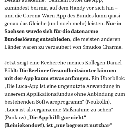
Details auskenne.“ Seitdem rottet die App,
zumindest bei mir, auf dem Handy vor sich hin –
und die Corona-Warn-App des Bundes kann quasi
genau das Gleiche (und noch mehr) leisten.
Nur in
Sachsen wurde sich für die datenarme
Bundeslösung entschieden
, die meisten anderen
Länder waren zu verzaubert von Smudos Charme.
Jetzt zeigt eine Recherche meines Kollegen Daniel
Böldt:
Die Berliner Gesundheitsämter können
mit der App kaum etwas anfangen.
Ein Überblick:
„Die Luca-App ist eine ungenutzte Anwendung in
unserem Applikationsfundus ohne Anbindung zum
bestehenden Softwareprogramm“ (Neukölln),
„Luca ist als ergänzende Maßnahme zu sehen“
(Pankow)
„Die App hilft gar nicht“
(Reinickendorf), ist „nur begrenzt nutzbar“