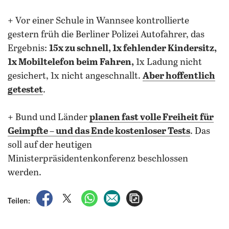
+ Vor einer Schule in Wannsee kontrollierte
gestern früh die Berliner Polizei Autofahrer, das
Ergebnis:
15x zu schnell, 1x fehlender Kindersitz,
1x Mobiltelefon beim Fahren,
1x Ladung nicht
gesichert, 1x nicht angeschnallt.
Aber hoffentlich
getestet
.
+ Bund und Länder
planen fast volle Freiheit für
Geimpfte – und das Ende kostenloser Tests
. Das
soll auf der heutigen
Ministerpräsidentenkonferenz beschlossen
werden.
auf Facebook teilen
auf X teilen
per WhatsApp teilen
per E-Mail teilen
Artikel aufrufen
Teilen: