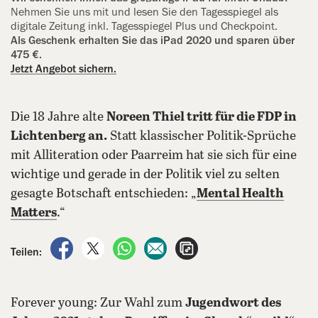
Nehmen Sie uns mit und lesen Sie den Tagesspiegel als
digitale Zeitung inkl. Tagesspiegel Plus und Checkpoint.
Als Geschenk erhalten Sie das iPad 2020 und sparen über
475 €.
Jetzt Angebot sichern.
Die 18 Jahre alte
Noreen Thiel tritt für die FDP in
Lichtenberg an.
Statt klassischer Politik-Sprüche
mit Alliteration oder Paarreim hat sie sich für eine
wichtige und gerade in der Politik viel zu selten
gesagte Botschaft entschieden: „
Mental Health
Matters
.“
auf Facebook teilen
auf X teilen
per WhatsApp teilen
per E-Mail teilen
Artikel aufrufen
Teilen:
Forever young: Zur Wahl zum
Jugendwort des