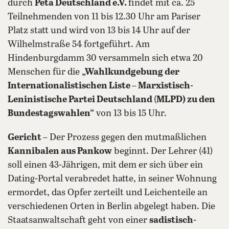
durch
Peta Deutschland e.V.
findet mit ca. 25
Teilnehmenden von 11 bis 12.30 Uhr am Pariser
Platz statt und wird von 13 bis 14 Uhr auf der
Wilhelmstraße 54 fortgeführt. Am
Hindenburgdamm 30 versammeln sich etwa 20
Menschen für die
„Wahlkundgebung der
Internationalistischen Liste – Marxistisch-
Leninistische Partei Deutschland
(
MLPD) zu den
Bundestagswahlen“
von 13 bis 15 Uhr.
Gericht
– Der Prozess gegen den mutmaßlichen
Kannibalen aus Pankow
beginnt. Der Lehrer (41)
soll einen 43-Jährigen, mit dem er sich über ein
Dating-Portal verabredet hatte, in seiner Wohnung
ermordet, das Opfer zerteilt und Leichenteile an
verschiedenen Orten in Berlin abgelegt haben. Die
Staatsanwaltschaft geht von einer
sadistisch-