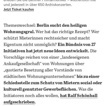
erleben Sie die Berliner Philharmoniker – wöchentlich live
und jederzeit in über 650 Archivkonzerten.
Jetzt Ticket kaufen
Themenwechsel:
Berlin sucht den heiligen
Wohnungsgral.
Wer hat das richtige Rezept? Wer
schützt Mieterinnen rechtssicher und macht
Eigentum nicht unmöglich?
Ein Bündnis von 27
Initiativen hat jetzt neue Ideen entwickelt.
Die
Vorschläge reichen von einer „landeseigenen
Ankaufgesellschaft“ von Wohnungen über
„quotierte Besetzung aller Vorstände von
städtischen Wohnungsunternehmen“
bis zu einer
Schiedsstelle zum Schutz von Mietern sozial oder
kulturell genutzter Gewerbeflächen.
Was die
Initiatoren noch alles wollen,
hat Ralf Schönball
aufgeschrieben
.