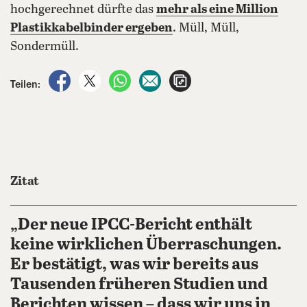
hochgerechnet dürfte das
mehr als eine Million
Plastikkabelbinder ergeben
. Müll, Müll,
Sondermüll.
auf Facebook teilen
auf X teilen
per WhatsApp teilen
per E-Mail teilen
Artikel aufrufen
Teilen:
Zitat
„Der neue IPCC-Bericht enthält
keine wirklichen Überraschungen.
Er bestätigt, was wir bereits aus
Tausenden früheren Studien und
Berichten wissen – dass wir uns in