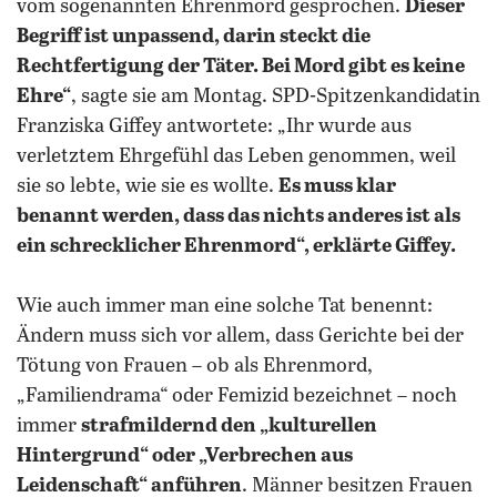
vom sogenannten Ehrenmord gesprochen.
Dieser
Begriff ist unpassend, darin steckt die
Rechtfertigung der Täter. Bei Mord gibt es keine
Ehre“
, sagte sie am Montag. SPD-Spitzenkandidatin
Franziska Giffey antwortete: „Ihr wurde aus
verletztem Ehrgefühl das Leben genommen, weil
sie so lebte, wie sie es wollte.
Es muss klar
benannt werden, dass das nichts anderes ist als
ein schrecklicher Ehrenmord“, erklärte Giffey.
Wie auch immer man eine solche Tat benennt:
Ändern muss sich vor allem, dass Gerichte bei der
Tötung von Frauen – ob als Ehrenmord,
„Familiendrama“ oder Femizid bezeichnet – noch
immer
strafmildernd den „kulturellen
Hintergrund“ oder „Verbrechen aus
Leidenschaft“ anführen
. Männer besitzen Frauen