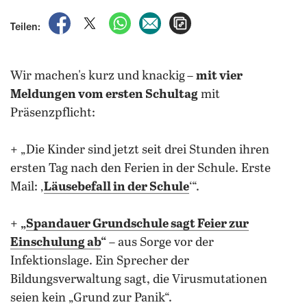
auf Facebook teilen
auf X teilen
per WhatsApp teilen
per E-Mail teilen
Artikel aufrufen
Teilen:
Wir machen's kurz und knackig
–
mit vier
Meldungen vom ersten Schultag
mit
Präsenzpflicht:
+ „Die Kinder sind jetzt seit drei Stunden ihren
ersten Tag nach den Ferien in der Schule. Erste
Mail: ‚
Läusebefall in der Schule
‘“.
+
„
Spandauer Grundschule sagt Feier zur
Einschulung ab
“
– aus Sorge vor der
Infektionslage. Ein Sprecher der
Bildungsverwaltung sagt, die Virusmutationen
seien kein „Grund zur Panik“.