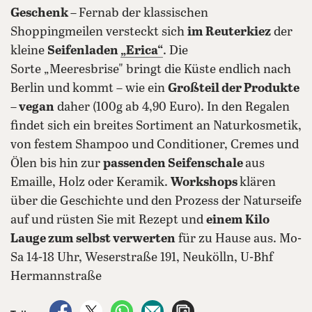
Geschenk –
Fernab der klassischen
Shoppingmeilen versteckt sich
im Reuterkiez
der
kleine
Seifenladen
„Erica“
. Die
Sorte „Meeresbrise" bringt die Küste endlich nach
Berlin und kommt – wie ein
Großteil der Produkte
– vegan
daher (100g ab 4,90 Euro). In den Regalen
findet sich ein breites Sortiment an Naturkosmetik,
von festem Shampoo und Conditioner, Cremes und
Ölen bis hin zur
passenden Seifenschale
aus
Emaille, Holz oder Keramik.
Workshops
klären
über die Geschichte und den Prozess der Naturseife
auf und rüsten Sie mit Rezept und
einem Kilo
Lauge zum selbst verwerten
für zu Hause aus. Mo-
Sa 14-18 Uhr, Weserstraße 191, Neukölln, U-Bhf
Hermannstraße
auf Facebook teilen
auf X teilen
per WhatsApp teilen
per E-Mail teilen
Artikel aufrufen