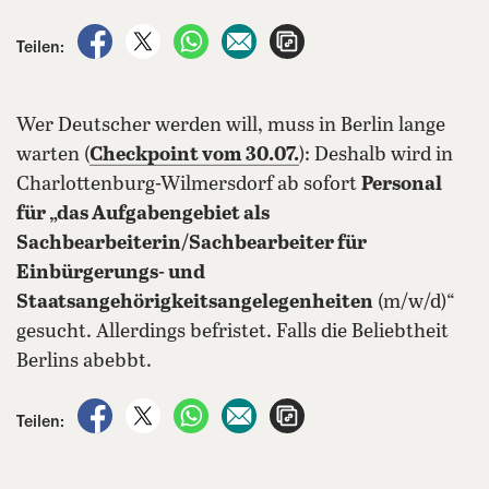
auf Facebook teilen
auf X teilen
per WhatsApp teilen
per E-Mail teilen
Artikel aufrufen
Teilen:
Wer Deutscher werden will, muss in Berlin lange
warten (
Checkpoint vom 30.07.
): Deshalb wird in
Charlottenburg-Wilmersdorf ab sofort
Personal
für „das Aufgabengebiet als
Sachbearbeiterin/Sachbearbeiter für
Einbürgerungs- und
Staatsangehörigkeitsangelegenheiten
(m/w/d)“
gesucht. Allerdings befristet. Falls die Beliebtheit
Berlins abebbt.
auf Facebook teilen
auf X teilen
per WhatsApp teilen
per E-Mail teilen
Artikel aufrufen
Teilen: