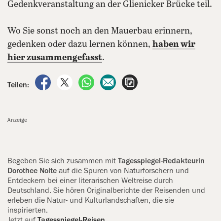
Gedenkveranstaltung an der Glienicker Brücke teil.
Wo Sie sonst noch an den Mauerbau erinnern,
gedenken oder dazu lernen können,
haben wir
hier zusammengefasst
.
auf Facebook teilen
auf X teilen
per WhatsApp teilen
per E-Mail teilen
Artikel aufrufen
Teilen:
Anzeige
Begeben Sie sich zusammen mit
Tagesspiegel-Redakteurin
Dorothee Nolte
auf die Spuren von Natur­forschern und
Entdeckern bei einer literarischen Weltreise durch
Deutschland. Sie hören Original­berichte der Reisenden und
erleben die Natur- und Kultur­land­schaften, die sie
inspirierten.
Jetzt auf
Tagesspiegel-Reisen
.