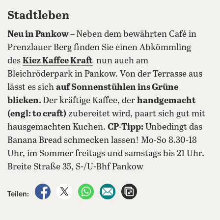
Stadtleben
Neu in Pankow –
Neben dem bewährten Café in
Prenzlauer Berg finden Sie einen Abkömmling
des
Kiez Kaffee Kraft
nun auch am
Bleichröderpark in Pankow. Von der Terrasse aus
lässt es sich
auf Sonnenstühlen ins Grüne
blicken.
Der kräftige Kaffee, der
handgemacht
(engl: to craft)
zubereitet wird, paart sich gut mit
hausgemachten Kuchen.
CP-Tipp:
Unbedingt das
Banana Bread schmecken lassen! Mo-So 8.30-18
Uhr, im Sommer freitags und samstags bis 21 Uhr.
Breite Straße 35, S-/U-Bhf Pankow
auf Facebook teilen
auf X teilen
per WhatsApp teilen
per E-Mail teilen
Artikel aufrufen
Teilen: