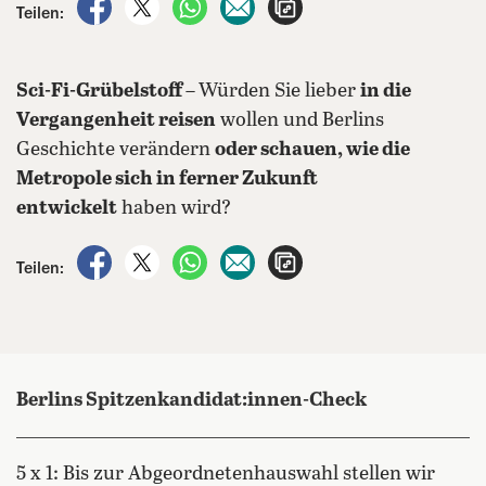
auf Facebook teilen
auf X teilen
per WhatsApp teilen
per E-Mail teilen
Artikel aufrufen
Teilen:
Sci-Fi-Grübelstoff –
Würden Sie lieber
in die
Vergangenheit reisen
wollen und Berlins
Geschichte verändern
oder schauen, wie die
Metropole sich in ferner Zukunft
entwickelt
haben wird?
auf Facebook teilen
auf X teilen
per WhatsApp teilen
per E-Mail teilen
Artikel aufrufen
Teilen:
Berlins Spitzenkandidat:innen-Check
5 x 1: Bis zur Abgeordnetenhauswahl stellen wir