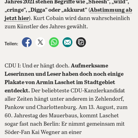
Jahres 2021 stehen Begriffe wie „Sheesh“, „wild“,
„cringe“, „Digga“ oder „akkurat“
(
Abstimmung ab
jetzt hier
). Kurt Cobain wird dann wahrscheinlich
zum Künstler des Jahres gewählt.
auf Facebook teilen
auf X teilen
per WhatsApp teilen
per E-Mail teilen
Artikel aufrufen
Teilen:
CDU I: Und er hängt doch.
Aufmerksame
Leserinnen und Leser haben doch noch einige
Plakate von Armin Laschet im Stadtgebiet
entdeckt.
Der beliebteste CDU-Kanzlerkandidat
aller Zeiten hängt unter anderem in Zehlendorf,
Pankow und Charlottenburg. Am 13. August, zum
60. Jahrestag des Mauerbaus, kommt Laschet
sogar fast nach Berlin: Er nimmt gemeinsam mit
Söder-Fan Kai Wegner an einer