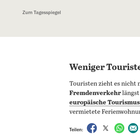
Kostenlos anmelden
Zum Tagesspiegel
Weniger Touriste
Touristen zieht es nicht 
Fremdenverkehr
längs
europäische Tourismus
vermietete Ferienwohnun
auf Facebook teile
auf X teilen
per Wh
Teilen: