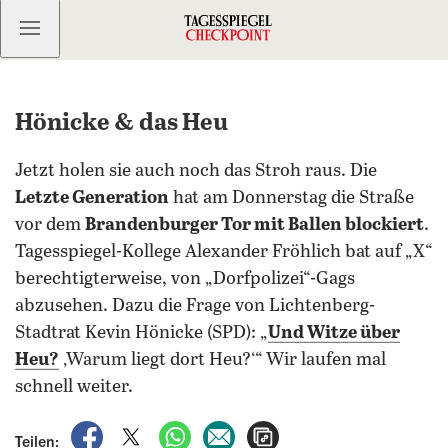
Kostenlos anmelden
Hönicke & das Heu
Jetzt holen sie auch noch das Stroh raus. Die
Letzte Generation
hat am Donnerstag die Straße
vor dem
Brandenburger Tor mit Ballen blockiert
.
Tagesspiegel-Kollege Alexander Fröhlich bat auf „X“
berechtigterweise, von „Dorfpolizei“-Gags
abzusehen. Dazu die Frage von Lichtenberg-
Stadtrat Kevin Hönicke (SPD): „
Und Witze über
Heu?
‚Warum liegt dort Heu?‘“ Wir laufen mal
schnell weiter.
auf Facebook teilen
auf X teilen
per WhatsApp teilen
per E-Mail teilen
Artikel aufrufen
Teilen: