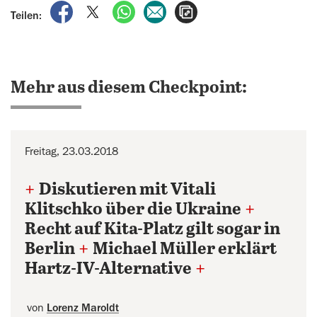
auf Facebook teilen
auf X teilen
per WhatsApp teilen
per E-Mail teilen
Artikel aufrufen
Teilen:
Mehr aus diesem Checkpoint:
Freitag, 23.03.2018
+
Diskutieren mit Vitali
Klitschko über die Ukraine
+
Recht auf Kita-Platz gilt sogar in
Berlin
+
Michael Müller erklärt
Hartz-IV-Alternative
+
von
Lorenz Maroldt