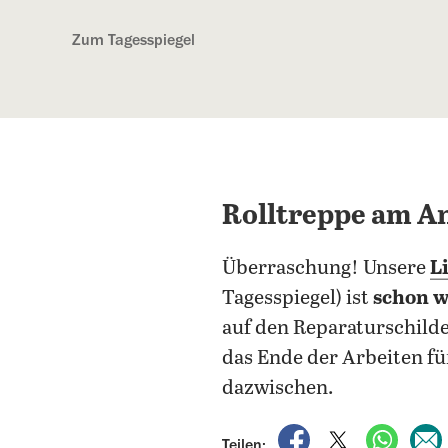
Kostenlos anmelden
Zum Tagesspiegel
Rolltreppe am An
Überraschung! Unsere
L
Tagesspiegel) ist
schon w
auf den Reparaturschilde
das Ende der Arbeiten fü
dazwischen.
auf Facebook teile
auf X teilen
per Wh
Teilen: