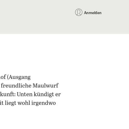
auf Facebook teilen
auf X teilen
per WhatsApp teilen
per E-Mail teilen
Artikel au
Teilen:
Anmelden
of (Ausgang
er freundliche Maulwurf
kunft: Unten kündigt er
it liegt wohl irgendwo