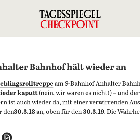
halter Bahnhof hält wieder an
ieblingsrolltreppe
am S-Bahnhof Anhalter Bahnh
ieder kaputt
(nein, wir waren es nicht!) – und d
rn ist auch wieder da, mit einer verwirrenden Aus
r den
30.3.18
an, oben für den
30.3.19
. Die Wahrhe
n
atsApp teilen
per E-Mail teilen
Artikel aufrufen