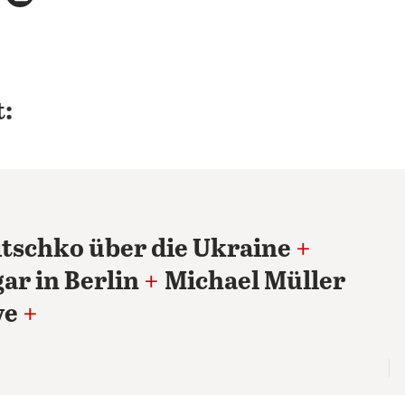
:
litschko über die Ukraine
+
gar in Berlin
+
Michael Müller
ve
+