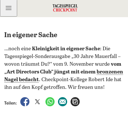
Kostenlos anmelden
In eigener Sache
…noch eine
Kleinigkeit in eigener Sache
: Die
Tagesspiegel-Sonderausgabe „30 Jahre Mauerfall –
wovon träumst Du?“ vom 9. November wurde
vom
„Art Directors Club“ jüngst mit einem
bronzenen
Nagel bedacht
. Checkpoint-Kollege Robert Ide hat
ihn auf den Kopf getroffen. Wir freuen uns!
auf Facebook teilen
auf X teilen
per WhatsApp teilen
per E-Mail teilen
Artikel aufrufen
Teilen: