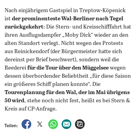
Nach einjährigem Gastspiel in Treptow-Köpenick
ist
der prominenteste Wal-Berliner nach Tegel
zurückgekehrt
: Die Stern- und Kreisschifffahrt hat
ihren Ausflugsdampfer „Moby Dick“ wieder an den
alten Standort verlegt. Nicht wegen des Protests
aus Reinickendorf (der Bürgermeister hatte sich
dereinst per Brief beschwert), sondern weil die
Reederei
für die Tour über den Müggelsee
wegen
dessen überbordender Beliebtheit „für diese Saison
ein größeres Schiff planen konnte“. Die
Tourenplanung für den Wal, der im Mai übrigens
50 wird
, stehe noch nicht fest, heißt es bei Stern &
Kreis auf CP-Anfrage.
auf Facebook teilen
auf X teilen
per WhatsApp teilen
per E-Mail teilen
Artikel aufrufen
Teilen: