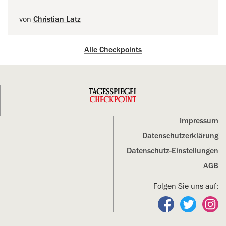
von
Christian Latz
Alle Checkpoints
Impressum
Datenschutz­erklärung
Datenschutz-Einstellungen
AGB
Folgen Sie uns auf:
Folgen Sie un
Folgen S
Fo