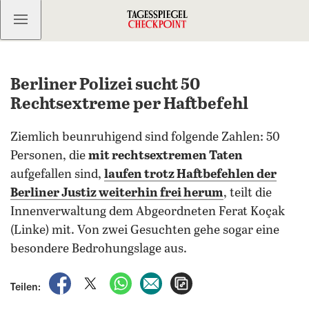
Kostenlos anmelden
Berliner Polizei sucht 50
Rechtsextreme per Haftbefehl
Ziemlich beunruhigend sind folgende Zahlen: 50
Personen, die
mit rechtsextremen Taten
aufgefallen sind,
laufen trotz Haftbefehlen der
Berliner Justiz weiterhin frei herum
, teilt die
Innenverwaltung dem Abgeordneten Ferat Koçak
(Linke) mit. Von zwei Gesuchten gehe sogar eine
besondere Bedrohungslage aus.
auf Facebook teilen
auf X teilen
per WhatsApp teilen
per E-Mail teilen
Artikel aufrufen
Teilen: