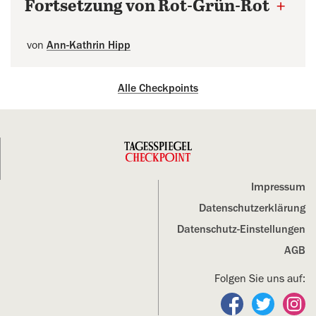
Fortsetzung von Rot-Grün-Rot
+
von
Ann-Kathrin Hipp
Alle Checkpoints
Impressum
Datenschutz­erklärung
Datenschutz-Einstellungen
AGB
Folgen Sie uns auf:
Folgen Sie un
Folgen S
Fo