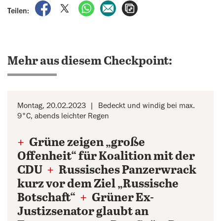
auf Facebook teilen
auf X teilen
per WhatsApp teilen
per E-Mail teilen
Artikel aufrufen
Teilen:
Mehr aus diesem Checkpoint:
Montag, 20.02.2023
Bedeckt und windig bei max.
9°C, abends leichter Regen
+
Grüne zeigen „große
Offenheit“ für Koalition mit der
CDU
+
Russisches Panzerwrack
kurz vor dem Ziel „Russische
Botschaft“
+
Grüner Ex-
Justizsenator glaubt an