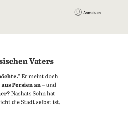
auf Facebook teilen
auf X teilen
per WhatsApp teilen
per E-Mail teilen
Artikel au
Teilen:
Anmelden
sischen Vaters
möchte.“
Er meint doch
 aus Persien an
– und
ner?
Nashats Sohn hat
icht die Stadt selbst ist,