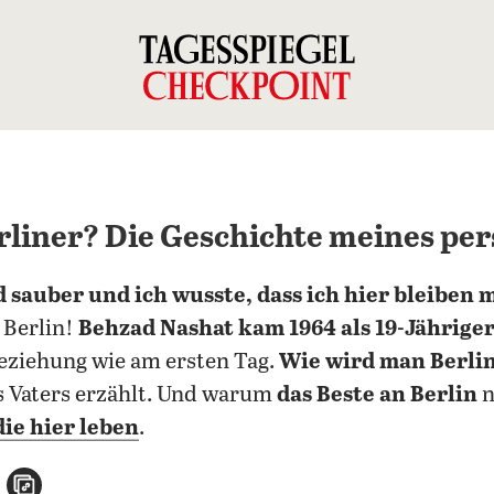
liner? Die Geschichte meines per
d sauber und ich wusste, dass ich hier bleiben 
 Berlin!
Behzad Nashat kam 1964 als 19-Jähriger
Beziehung wie am ersten Tag.
Wie wird man Berli
s Vaters erzählt. Und warum
das Beste an Berlin
n
ie hier leben
.
n
atsApp teilen
per E-Mail teilen
Artikel aufrufen