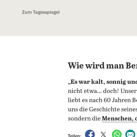
Kostenlos anmelden
Zum Tagesspiegel
Wie wird man Ber
„Es war kalt, sonnig un
nicht etwa… doch! Unser
liebt es nach 60 Jahren 
uns die Geschichte seine
sondern die
Menschen, d
auf Facebook teile
auf X teilen
per Wh
Teilen: