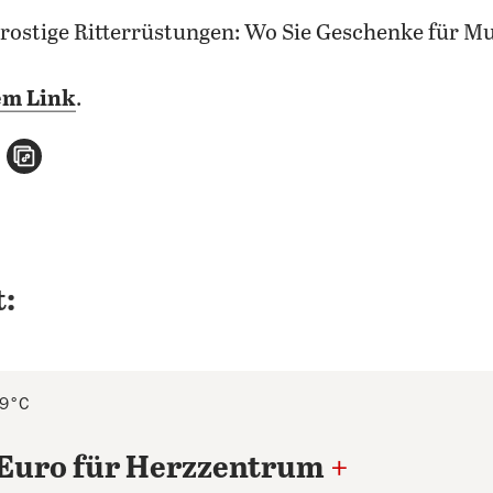
rostige Ritterrüstungen: Wo Sie Geschenke für Mu
em Link
.
n
atsApp teilen
per E-Mail teilen
Artikel aufrufen
:
 9°C
 Euro für Herzzentrum
+