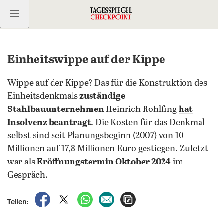
Kostenlos anmelden
Einheitswippe auf der Kippe
Wippe auf der Kippe? Das für die Konstruktion des
Einheitsdenkmals
zuständige
Stahlbauunternehmen
Heinrich Rohlfing
hat
Insolvenz beantragt
. Die Kosten für das Denkmal
selbst sind seit Planungsbeginn (2007) von 10
Millionen auf 17,8 Millionen Euro gestiegen. Zuletzt
war als
Eröffnungstermin Oktober 2024
im
Gespräch.
auf Facebook teilen
auf X teilen
per WhatsApp teilen
per E-Mail teilen
Artikel aufrufen
Teilen: