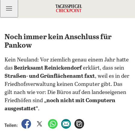
Kostenlos anmelden
Noch immer kein Anschluss für
Pankow
Kein Neuland: Vor ziemlich genau einem Jahr hatte
das
Bezirksamt Reinickendorf
erklärt, dass sein
Straßen- und Grünflächenamt faxt
, weil es in der
Friedhofsverwaltung keinen Computer gibt. Das
gilt nach wie vor: Die Büros auf den landeseigenen
Friedhöfen sind
„noch nicht mit Computern
ausgestattet“
.
auf Facebook teilen
auf X teilen
per WhatsApp teilen
per E-Mail teilen
Artikel aufrufen
Teilen: