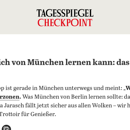
ich von München lernen kann: da
p ist gerade in München unterwegs und meint: „
W
rzonen
.
Was München von Berlin lernen sollte: da
 Jarasch fällt jetzt sicher aus allen Wolken – wir 
Trottoir für Genießer.
n
atsApp teilen
per E-Mail teilen
Artikel aufrufen