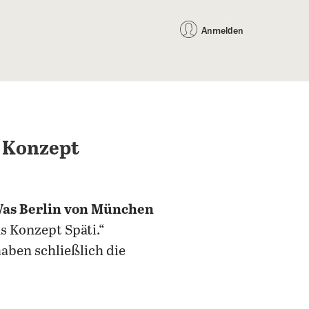
auf Facebook teilen
auf X teilen
per WhatsApp teilen
per E-Mail teilen
Artikel au
Teilen:
Anmelden
s Konzept
as Berlin von München
s Konzept Späti.“
haben schließlich die