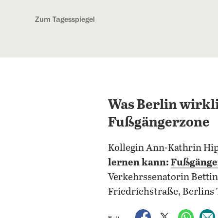
Kostenlos anmelden
Zum Tagesspiegel
Was Berlin wirkl
Fußgängerzone
Kollegin Ann-Kathrin Hip
lernen kann:
Fußgänge
Verkehrssenatorin Bettina
Friedrichstraße, Berlins 
auf Facebook teile
auf X teilen
per Wh